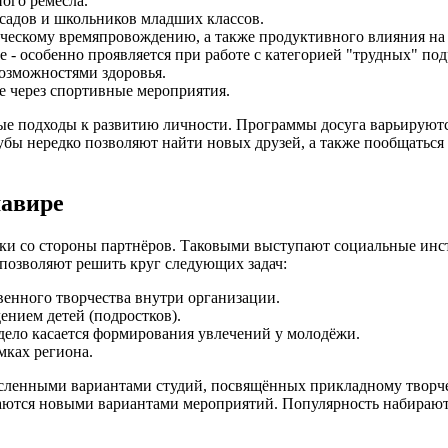
ного ремесла.
садов и школьников младших классов.
рческому времяпровождению, а также продуктивного влияния н
 - особенно проявляется при работе с категорией "трудных" под
озможностями здоровья.
е через спортивные мероприятия.
ые подходы к развитию личности. Программы досуга варьируются
бы нередко позволяют найти новых друзей, а также пообщаться с
мавире
ржки со стороны партнёров. Таковыми выступают социальные и
позволяют решить круг следующих задач:
венного творчества внутри организации.
нием детей (подростков).
 дело касается формирования увлечений у молодёжи.
мках региона.
енными вариантами студий, посвящённых прикладному творчеств
ваются новыми вариантами мероприятий. Популярность набирают