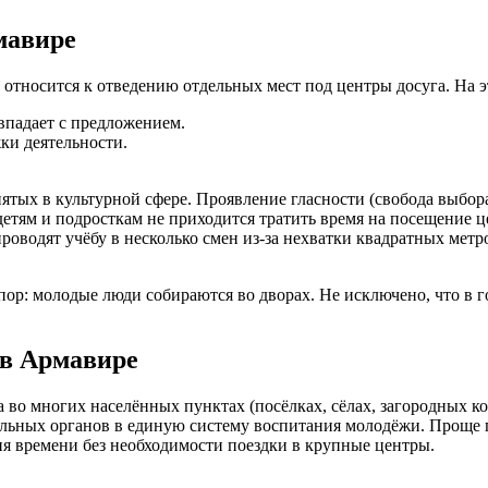
мавире
 относится к отведению отдельных мест под центры досуга. На э
впадает с предложением.
ки деятельности.
ятых в культурной сфере. Проявление гласности (свобода выбор
етям и подросткам не приходится тратить время на посещение ц
роводят учёбу в несколько смен из-за нехватки квадратных метр
пор: молодые люди собираются во дворах. Не исключено, что в 
 в Армавире
 во многих населённых пунктах (посёлках, сёлах, загородных к
ьных органов в единую систему воспитания молодёжи. Проще го
ия времени без необходимости поездки в крупные центры.