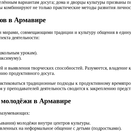
еделённым вариантам досуга; дома и дворцы культуры призваны
лы комбинируют не только практические методы развития личнос
ов в Армавире
мирами, совмещающими традиции и культуру общения в единую 
пекта деятельности:
школьным урокам).
аксимуму).
ей и выявления творческих способностей. Разумеется, владение
нию продуктивного досуга.
рактиковаться традиционные подходы к продуктивному времяпр
м у преподавателей деятельность сводится к закреплению предст
 молодёжи в Армавире
дразумевающих:
ывания) молодёжи внутри центров культуры.
вленных на неформальное общение с детьми (подростками).