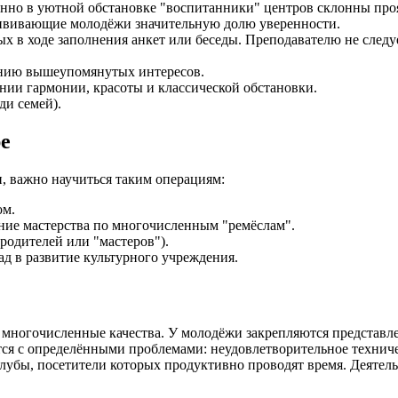
нно в уютной обстановке "воспитанники" центров склонны проя
ививающие молодёжи значительную долю уверенности.
х в ходе заполнения анкет или беседы. Преподавателю не следуе
ению вышеупомянутых интересов.
нии гармонии, красоты и классической обстановки.
ди семей).
е
, важно научиться таким операциям:
ом.
ние мастерства по многочисленным "ремёслам".
родителей или "мастеров").
д в развитие культурного учреждения.
многочисленные качества. У молодёжи закрепляются представлен
вается с определёнными проблемами: неудовлетворительное техн
 клубы, посетители которых продуктивно проводят время. Деяте