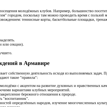
сещения молодёжных клубов. Например, большинство посетителе
гим" городом, поскольку там можно проводить время с пользой 
вождением: теннисные корты, баскетбольные площадки, тренажё
выделять.
и или секции).
учшего.
ждений в Армавире
ает собственную деятельность исходя из выполняемых задач. 
адают такие "правила":
 молодёжи с акцентом на развитие духовных и нравственных кач
прочими вариантами клубных мероприятий.
закрепление бережного отношения к природе.
ть "воспитанник".
нностей определённых народов, изучение многочисленных культ