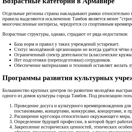
Возрастные категории в Армавире
Отдельные регионы страны накладывают рамки относительно по
правила выделяются исключения: Тамбов является менее "стро
многочисленные интересы, чередуется со спортивным времяпро
Возрастные структуры, однако, страдают от ряда недостатков:
База норм и правил у таких учреждений устаревает.
Статус молодёжной организации не всегда удаётся чётко 
Ограниченный спектр деятельности (классические кружк
Нет подготовки (переподготовки) сотрудников.
Обеспечение материалами и техникой оставляет желать л
Программы развития культурных учре
Большинство крупных центров по развитию молодёжи выстраив
одного из домов культуры города Тамбов. Под реализацию поп
Проведение досуга и культурного времяпровождения для
постановками, концертами, конкурсами, концертами, и 
Расширение кругозора относительно окружающего мира, 
Определение будущей профессии, в которой будет работа
Закрепление исторических ценностей, этнических особе