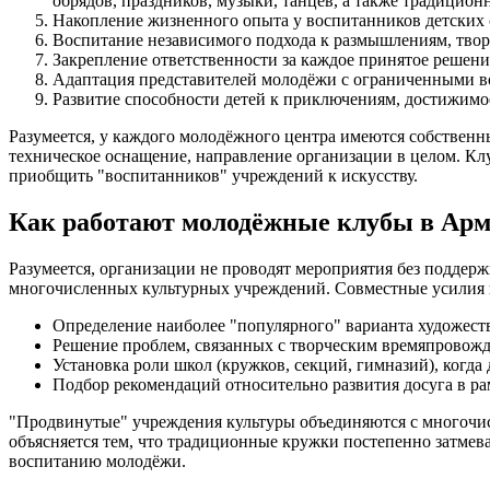
обрядов, праздников, музыки, танцев, а также традицион
Накопление жизненного опыта у воспитанников детских 
Воспитание независимого подхода к размышлениям, тво
Закрепление ответственности за каждое принятое решение
Адаптация представителей молодёжи с ограниченными в
Развитие способности детей к приключениям, достижимо
Разумеется, у каждого молодёжного центра имеются собственн
техническое оснащение, направление организации в целом. Клу
приобщить "воспитанников" учреждений к искусству.
Как работают молодёжные клубы в Ар
Разумеется, организации не проводят мероприятия без подде
многочисленных культурных учреждений. Совместные усилия 
Определение наиболее "популярного" варианта художест
Решение проблем, связанных с творческим времяпровожде
Установка роли школ (кружков, секций, гимназий), когда
Подбор рекомендаций относительно развития досуга в ра
"Продвинутые" учреждения культуры объединяются с многочисл
объясняется тем, что традиционные кружки постепенно затме
воспитанию молодёжи.