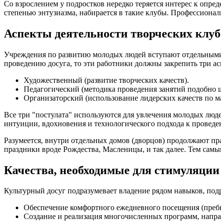
Со взрослением у подростков нередко теряется интерес к опр
степенью энтузиазма, набирается в такие клубы. Профессиона
Аспекты деятельности творческих клуб
Учреждения по развитию молодых людей вступают отдельными 
проведению досуга, то эти работники должны закрепить три ас
Художественный (развитие творческих качеств).
Педагогический (методика проведения занятий подобно 
Организаторский (использование лидерских качеств по м
Все три "постулата" используются для увлечения молодых люд
интуиции, вдохновения и технологического подхода к проведе
Разумеется, внутри отдельных домов (дворцов) продолжают п
праздники вроде Рождества, Масленицы, и так далее. Тем самы
Качества, необходимые для стимуляции
Культурный досуг подразумевает владение рядом навыков, по
Обеспечение комфортного ежедневного посещения (преб
Создание и реализация многочисленных программ, напра