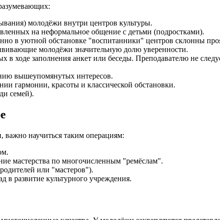
дразумевающих:
ывания) молодёжи внутри центров культуры.
вленных на неформальное общение с детьми (подростками).
нно в уютной обстановке "воспитанники" центров склонны проя
ививающие молодёжи значительную долю уверенности.
х в ходе заполнения анкет или беседы. Преподавателю не следуе
ению вышеупомянутых интересов.
нии гармонии, красоты и классической обстановки.
ди семей).
е
, важно научиться таким операциям:
ом.
ние мастерства по многочисленным "ремёслам".
родителей или "мастеров").
д в развитие культурного учреждения.