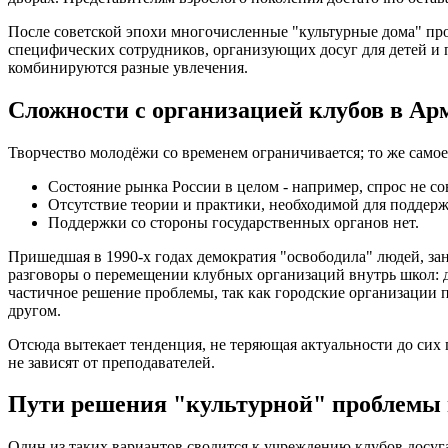
После советской эпохи многочисленные "культурные дома" п
специфических сотрудников, организующих досуг для детей и
комбинируются разные увлечения.
Сложности с организацией клубов в Ар
Творчество молодёжи со временем ограничивается; то же самое
Состояние рынка России в целом - например, спрос не со
Отсутствие теории и практики, необходимой для поддерж
Поддержки со стороны государственных органов нет.
Пришедшая в 1990-х годах демократия "освободила" людей, зан
разговоры о перемещении клубных организаций внутрь школ: д
частичное решение проблемы, так как городские организации п
другом.
Отсюда вытекает тенденция, не теряющая актуальности до сих 
не зависят от преподавателей.
Пути решения "культурной" проблемы
Один из таких вариантов сводится к учреждению клубов досуга