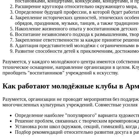
постановками, концертами, конкурсами, концертами, и 
Расширение кругозора относительно окружающего мира, 
Определение будущей профессии, в которой будет работа
Закрепление исторических ценностей, этнических особе
обрядов, праздников, музыки, танцев, а также традицион
Накопление жизненного опыта у воспитанников детских 
Воспитание независимого подхода к размышлениям, тво
Закрепление ответственности за каждое принятое решение
Адаптация представителей молодёжи с ограниченными в
Развитие способности детей к приключениям, достижимо
Разумеется, у каждого молодёжного центра имеются собственн
техническое оснащение, направление организации в целом. Клу
приобщить "воспитанников" учреждений к искусству.
Как работают молодёжные клубы в Ар
Разумеется, организации не проводят мероприятия без подде
многочисленных культурных учреждений. Совместные усилия 
Определение наиболее "популярного" варианта художест
Решение проблем, связанных с творческим времяпровожде
Установка роли школ (кружков, секций, гимназий), когда
Подбор рекомендаций относительно развития досуга в ра