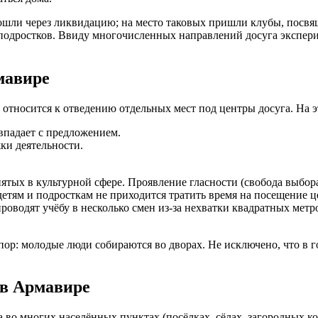
рошли через ликвидацию; на место таковых пришли клубы, пос
 подростков. Ввиду многочисленных направлений досуга экспер
мавире
 относится к отведению отдельных мест под центры досуга. На э
впадает с предложением.
ки деятельности.
ятых в культурной сфере. Проявление гласности (свобода выбор
етям и подросткам не приходится тратить время на посещение ц
роводят учёбу в несколько смен из-за нехватки квадратных метр
пор: молодые люди собираются во дворах. Не исключено, что в 
 в Армавире
 во многих населённых пунктах (посёлках, сёлах, загородных к