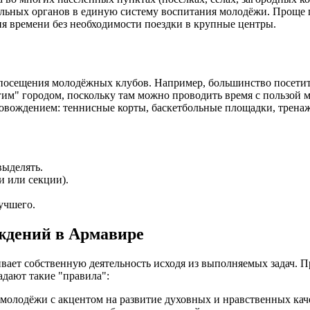
ьных органов в единую систему воспитания молодёжи. Проще го
ия времени без необходимости поездки в крупные центры.
сещения молодёжных клубов. Например, большинство посетителе
гим" городом, поскольку там можно проводить время с пользой 
вождением: теннисные корты, баскетбольные площадки, тренажё
выделять.
и или секции).
учшего.
ждений в Армавире
ает собственную деятельность исходя из выполняемых задач. 
адают такие "правила":
 молодёжи с акцентом на развитие духовных и нравственных кач