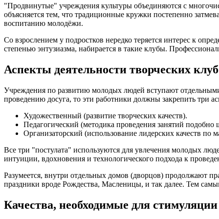
"Продвинутые" учреждения культуры объединяются с многочисл
объясняется тем, что традиционные кружки постепенно затме
воспитанию молодёжи.
Со взрослением у подростков нередко теряется интерес к опр
степенью энтузиазма, набирается в такие клубы. Профессиона
Аспекты деятельности творческих клуб
Учреждения по развитию молодых людей вступают отдельными 
проведению досуга, то эти работники должны закрепить три ас
Художественный (развитие творческих качеств).
Педагогический (методика проведения занятий подобно 
Организаторский (использование лидерских качеств по м
Все три "постулата" используются для увлечения молодых люд
интуиции, вдохновения и технологического подхода к проведе
Разумеется, внутри отдельных домов (дворцов) продолжают п
праздники вроде Рождества, Масленицы, и так далее. Тем самы
Качества, необходимые для стимуляции