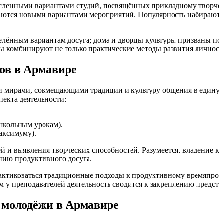
енными вариантами студий, посвящённых прикладному творчеств
ваются новыми вариантами мероприятий. Популярность набирают
еделённым вариантам досуга; дома и дворцы культуры призваны
лы комбинируют не только практические методы развития личнос
ов в Армавире
мирами, совмещающими традиции и культуру общения в единую 
пекта деятельности:
школьным урокам).
аксимуму).
ей и выявления творческих способностей. Разумеется, владение
нию продуктивного досуга.
рактиковаться традиционные подходы к продуктивному времяпр
м у преподавателей деятельность сводится к закреплению предст
 молодёжи в Армавире