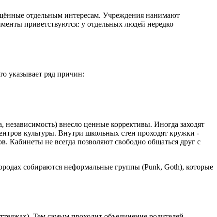
вящённые отдельным интересам. Учреждения нанимают
именты приветствуются: у отдельных людей нередко
то указывает ряд причин:
а, независимость) внесло ценные коррективы. Иногда заходят
ентров культуры. Внутри школьных стен проходят кружки -
ов. Кабинеты не всегда позволяют свободно общаться друг с
городах собираются неформальные группы (Punk, Goth), которые
оттеджах). Тем самым проходит объединение родителей,