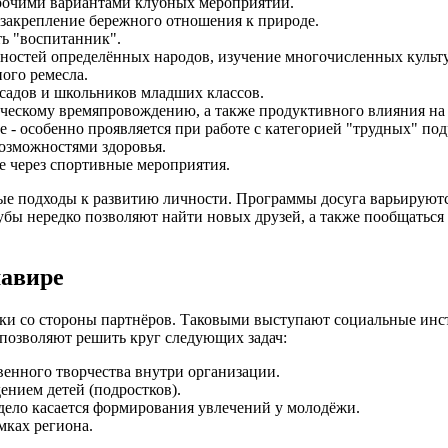
прочими вариантами клубных мероприятий.
закрепление бережного отношения к природе.
ть "воспитанник".
нностей определённых народов, изучение многочисленных культ
ного ремесла.
садов и школьников младших классов.
рческому времяпровождению, а также продуктивного влияния н
 - особенно проявляется при работе с категорией "трудных" под
озможностями здоровья.
е через спортивные мероприятия.
ые подходы к развитию личности. Программы досуга варьируются
бы нередко позволяют найти новых друзей, а также пообщаться с
мавире
ржки со стороны партнёров. Таковыми выступают социальные и
позволяют решить круг следующих задач:
венного творчества внутри организации.
нием детей (подростков).
 дело касается формирования увлечений у молодёжи.
мках региона.