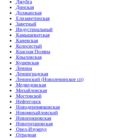
Джубга
Динская
Должанская
Елизаветинская
Заветный
Индустриальный
Камышеватская
Каневская
Колосистый
Красная Поляна
Крыловская
Кущевская
Ленина
Ленинградская
Ленинский (Новоленинское сп)
Медведовская
Михайловская
Мостовской
Нефтегорск
Новодеревянковская
Новомихайловский
Новопокровская
Новотитаровская
Орел-Изумруд
Отрадная