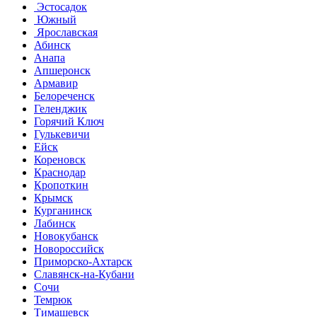
Эстосадок
Южный
Ярославская
Абинск
Анапа
Апшеронск
Армавир
Белореченск
Геленджик
Горячий Ключ
Гулькевичи
Ейск
Кореновск
Краснодар
Кропоткин
Крымск
Курганинск
Лабинск
Новокубанск
Новороссийск
Приморско-Ахтарск
Славянск-на-Кубани
Сочи
Темрюк
Тимашевск