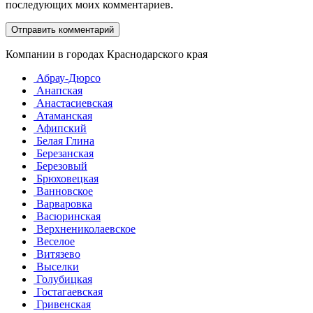
последующих моих комментариев.
Компании в городах Краснодарского края
Абрау-Дюрсо
Анапская
Анастасиевская
Атаманская
Афипский
Белая Глина
Березанская
Березовый
Брюховецкая
Ванновское
Варваровка
Васюринская
Верхнениколаевское
Веселое
Витязево
Выселки
Голубицкая
Гостагаевская
Гривенская