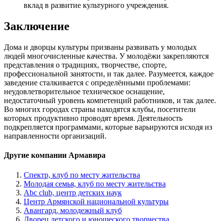
вклад в развитие культурного учреждения.
Заключение
Дома и дворцы культуры призваны развивать у молодых
людей многочисленные качества. У молодёжи закрепляются
представления о традициях, творчестве, спорте,
профессиональной занятости, и так далее. Разумеется, каждое
заведение сталкивается с определёнными проблемами:
неудовлетворительное техническое оснащение,
недостаточный уровень компетенций работников, и так далее.
Во многих городах страны находятся клубы, посетители
которых продуктивно проводят время. Деятельность
подкрепляется программами, которые варьируются исходя из
направленности организаций.
Другие компании Армавира
Спектр, клуб по месту жительства
Молодая семья, клуб по месту жительства
Abc club, центр детских наук
Центр Армянской национальной культуры
Авангард, молодежный клуб
Дворец детского и юношеского творчества