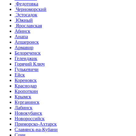
Федотовка
Черноморский
Эстосадок
Южный
Ярославская
Абинск
Анапа
Апшеронск
Армавир
Белореченск
Геленджик
Горячий Ключ
Гулькевичи
Ейск
Кореновск
Краснодар
Кропоткин
Крымск
Курганинск
Лабинск
Новокубанск
Новороссийск
Приморско-Ахтарск
Славянск-на-Кубани
Сочи