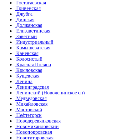
Гостагаевская
Гривенская
Джубга
Динская
Должанская
Елизаветинская
Заветный
Индустриальный
Камышеватская
Каневская
Колосистый
Красная Поляна
Крыловская
Кущевская
Ленина
Ленинградская
Ленинский (Новоленинское сп)
Медведовская
Михайловская
Мостовской
Нефтегорск
Новодеревянковская
Новомихайловский
Новопокровская
Новотитаровская