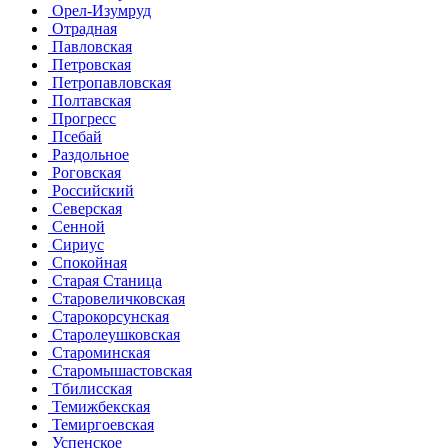
Орел-Изумруд
Отрадная
Павловская
Петровская
Петропавловская
Полтавская
Прогресс
Псебай
Раздольное
Роговская
Российский
Северская
Сенной
Сириус
Спокойная
Старая Станица
Старовеличковская
Старокорсунская
Старолеушковская
Староминская
Старомышастовская
Тбилисская
Темижбекская
Темиргоевская
Успенское