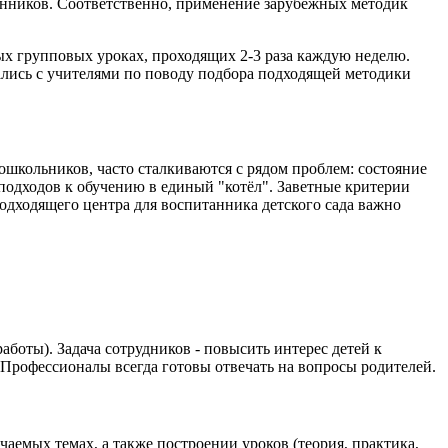
танников. Соответственно, применение зарубежных методик
ных групповых уроках, проходящих 2-3 раза каждую неделю.
ались с учителями по поводу подбора подходящей методики
школьников, часто сталкиваются с рядом проблем: состояние
подходов к обучению в единый "котёл". Заветные критерии
одходящего центра для воспитанника детского сада важно
боты). Задача сотрудников - повысить интерес детей к
. Профессионалы всегда готовы отвечать на вопросы родителей.
емых темах, а также построении уроков (теория, практика,