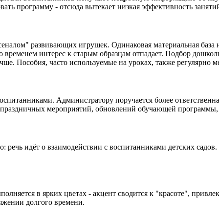
вать программу - отсюда вытекает низкая эффективность заняти
сеналом" развивающих игрушек. Одинаковая материальная база н
со временем интерес к старым образцам отпадает. Подбор дошко
учше. Пособия, часто используемые на уроках, также регулярно м
оспитанниками. Администратору поручается более ответственная
е праздничных мероприятий, обновлений обучающей программы, 
: речь идёт о взаимодействии с воспитанниками детских садов.
полняется в ярких цветах - акцент сводится к "красоте", привл
яжении долгого времени.