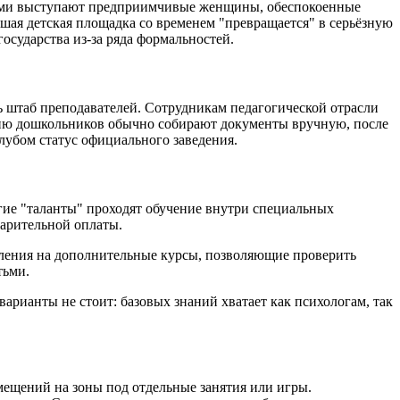
ерами выступают предприимчивые женщины, обеспокоенные
шая детская площадка со временем "превращается" в серьёзную
осударства из-за ряда формальностей.
 штаб преподавателей. Сотрудникам педагогической отрасли
ению дошкольников обычно собирают документы вручную, после
клубом статус официального заведения.
гие "таланты" проходят обучение внутри специальных
варительной оплаты.
ления на дополнительные курсы, позволяющие проверить
тьми.
арианты не стоит: базовых знаний хватает как психологам, так
мещений на зоны под отдельные занятия или игры.