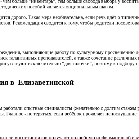
 - чем больше "инвентарь", тем больше свобода выбора у воспи
методических пособий является опциональным шагом.
тся дорого. Такая мера необязательна, если речь идёт о типич
стов. Рекомендация сводится к тому, чтобы родители посоветов
чреждения, выполняющие работу по культурному просвещению до
иск талантливых преподавателей, а также сочетание различных 
рисутствуют исключительно "для галочки", поэтому к подбору п
ния в Елизаветинской
м работали опытные специалисты (желательно с долгим стажем ра
ы. Главное - не теряться, если ребёнок проявляет непослушание
дители воспитанников получают подробную информацию об изуча