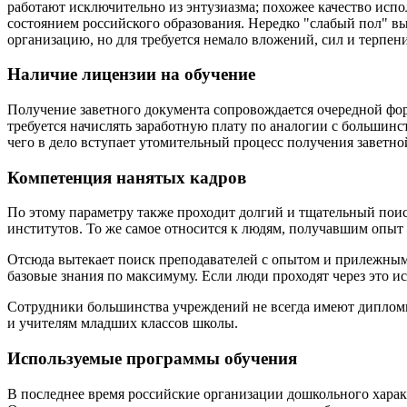
работают исключительно из энтузиазма; похожее качество и
состоянием российского образования. Нередко "слабый пол" в
организацию, но для требуется немало вложений, сил и терпен
Наличие лицензии на обучение
Получение заветного документа сопровождается очередной фо
требуется начислять заработную плату по аналогии с больши
чего в дело вступает утомительный процесс получения заветно
Компетенция нанятых кадров
По этому параметру также проходит долгий и тщательный поис
институтов. То же самое относится к людям, получавшим опыт 
Отсюда вытекает поиск преподавателей с опытом и прилежным
базовые знания по максимуму. Если люди проходят через это ис
Сотрудники большинства учреждений не всегда имеют дипломы, 
и учителям младших классов школы.
Используемые программы обучения
В последнее время российские организации дошкольного харак