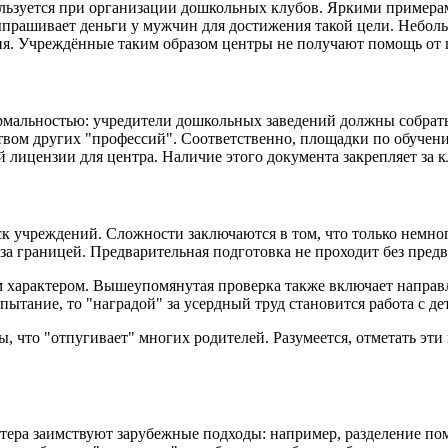
спользуется при организации дошкольных клубов. Яркими прим
ыпрашивает деньги у мужчин для достижения такой цели. Неболь
ия. Учреждённые таким образом центры не получают помощь от г
рмальностью: учредители дошкольных заведений должны собрать
нством других "профессий". Соответственно, площадки по обуч
й лицензии для центра. Наличие этого документа закрепляет за 
к учреждений. Сложности заключаются в том, что только немно
за границей. Предварительная подготовка не проходит без пред
 характером. Вышеупомянутая проверка также включает направ
пытание, то "наградой" за усердный труд становится работа с де
что "отпугивает" многих родителей. Разумеется, отметать эти в
тера заимствуют зарубежные подходы: например, разделение по