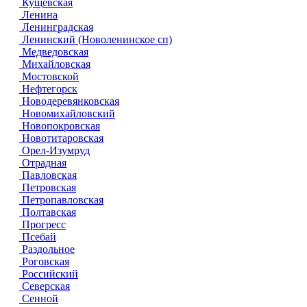
Кущевская
Ленина
Ленинградская
Ленинский (Новоленинское сп)
Медведовская
Михайловская
Мостовской
Нефтегорск
Новодеревянковская
Новомихайловский
Новопокровская
Новотитаровская
Орел-Изумруд
Отрадная
Павловская
Петровская
Петропавловская
Полтавская
Прогресс
Псебай
Раздольное
Роговская
Российский
Северская
Сенной