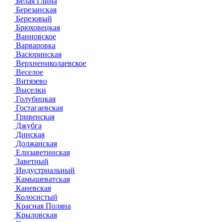
Белая Глина
Березанская
Березовый
Брюховецкая
Ванновское
Варваровка
Васюринская
Верхнениколаевское
Веселое
Витязево
Выселки
Голубицкая
Гостагаевская
Гривенская
Джубга
Динская
Должанская
Елизаветинская
Заветный
Индустриальный
Камышеватская
Каневская
Колосистый
Красная Поляна
Крыловская