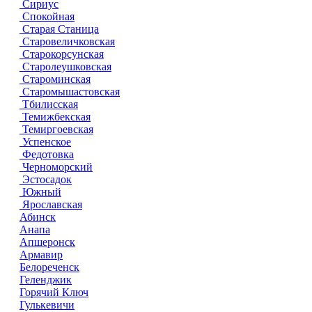
Сириус
Спокойная
Старая Станица
Старовеличковская
Старокорсунская
Старолеушковская
Староминская
Старомышастовская
Тбилисская
Темижбекская
Темиргоевская
Успенское
Федотовка
Черноморский
Эстосадок
Южный
Ярославская
Абинск
Анапа
Апшеронск
Армавир
Белореченск
Геленджик
Горячий Ключ
Гулькевичи