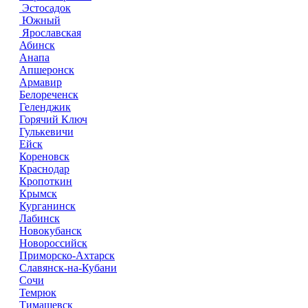
Эстосадок
Южный
Ярославская
Абинск
Анапа
Апшеронск
Армавир
Белореченск
Геленджик
Горячий Ключ
Гулькевичи
Ейск
Кореновск
Краснодар
Кропоткин
Крымск
Курганинск
Лабинск
Новокубанск
Новороссийск
Приморско-Ахтарск
Славянск-на-Кубани
Сочи
Темрюк
Тимашевск