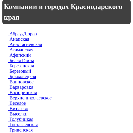
Компании в городах Краснодарского
края
Абрау-Дюрсо
Анапская
Анастасиевская
Атаманская
Афипский
Белая Глина
Березанская
Березовый
Брюховецкая
Ванновское
Варваровка
Васюринская
Верхнениколаевское
Веселое
Витязево
Выселки
Голубицкая
Гостагаевская
Гривенская