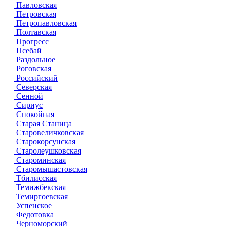
Павловская
Петровская
Петропавловская
Полтавская
Прогресс
Псебай
Раздольное
Роговская
Российский
Северская
Сенной
Сириус
Спокойная
Старая Станица
Старовеличковская
Старокорсунская
Старолеушковская
Староминская
Старомышастовская
Тбилисская
Темижбекская
Темиргоевская
Успенское
Федотовка
Черноморский