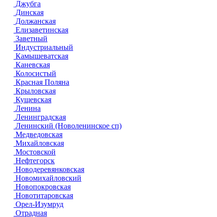
Джубга
Динская
Должанская
Елизаветинская
Заветный
Индустриальный
Камышеватская
Каневская
Колосистый
Красная Поляна
Крыловская
Кущевская
Ленина
Ленинградская
Ленинский (Новоленинское сп)
Медведовская
Михайловская
Мостовской
Нефтегорск
Новодеревянковская
Новомихайловский
Новопокровская
Новотитаровская
Орел-Изумруд
Отрадная