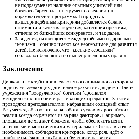
не подразумевает наличие опытных учителей или
богатого "арсенала" инструментов реализации
образовательной программы. В придачу к
вышеприведённым критериям добавляется баланс
стоимости и качества обучения, категория престижа,
отличия от ближайших конкурентов, и так далее.
Заведения, находящиеся между дешёвыми и дорогими
"концами", обычно имеют всё необходимое для развития
детей. Не исключено, что "крепкие середняки"
соблюдают большинство вышеприведённых правил.
Заключение
Дошкольные клубы привлекают много внимания со стороны
родителей, желающих дать полное развитие для детей. Такие
учреждения "вооружаются" богатым "арсеналом"
методических пособий и развивающих предметов. Занятия
проводятся преподавателями, набравшими солидный опыт.
Разумеется, образовательная работа в условиях российских
реалий всегда омрачается из-за ряда факторов. Например,
площадкам не хватает бюджета, чтобы обеспечить центр
игрушками и методическими материалами. Отсюда вытекает
необходимость соблюдения критериев, когда речь идёт о
подборе надёжного клуба для обучения и развития