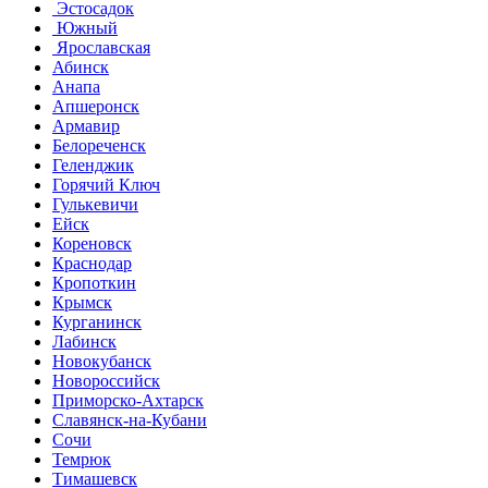
Эстосадок
Южный
Ярославская
Абинск
Анапа
Апшеронск
Армавир
Белореченск
Геленджик
Горячий Ключ
Гулькевичи
Ейск
Кореновск
Краснодар
Кропоткин
Крымск
Курганинск
Лабинск
Новокубанск
Новороссийск
Приморско-Ахтарск
Славянск-на-Кубани
Сочи
Темрюк
Тимашевск