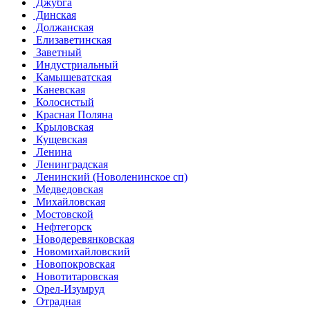
Джубга
Динская
Должанская
Елизаветинская
Заветный
Индустриальный
Камышеватская
Каневская
Колосистый
Красная Поляна
Крыловская
Кущевская
Ленина
Ленинградская
Ленинский (Новоленинское сп)
Медведовская
Михайловская
Мостовской
Нефтегорск
Новодеревянковская
Новомихайловский
Новопокровская
Новотитаровская
Орел-Изумруд
Отрадная