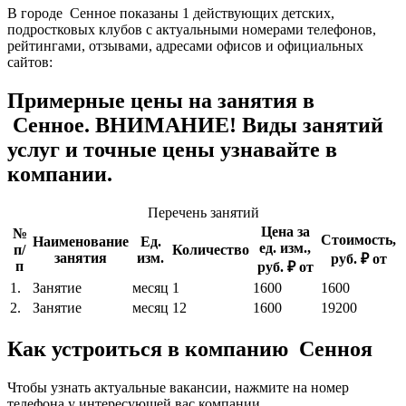
В городе Сенное показаны 1 действующих детских,
подростковых клубов с актуальными номерами телефонов,
рейтингами, отзывами, адресами офисов и официальных
сайтов:
Примерные цены на занятия в
Сенное. ВНИМАНИЕ! Виды занятий
услуг и точные цены узнавайте в
компании.
Перечень занятий
Цена за
№
Стоимость,
Наименование
Ед.
ед. изм.,
п/
Количество
занятия
изм.
руб. ₽ от
п
руб. ₽ от
1.
Занятие
месяц
1
1600
1600
2.
Занятие
месяц
12
1600
19200
Как устроиться в компанию Сенноя
Чтобы узнать актуальные вакансии, нажмите на номер
телефона у интересующей вас компании