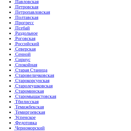
Павловская
Петровская
Петропавловская
Полтавская
Прогресс
Псебай
Раздольное
Роговская
Российский
Северская
Сенной
Сириус
Спокойная
Старая Станица
Старовеличковская
Старокорсунская
Старолеушковская
Староминская
Старомышастовская
Тбилисская
Темижбекская
Темиргоевская
Успенское
Федотовка
Черноморский