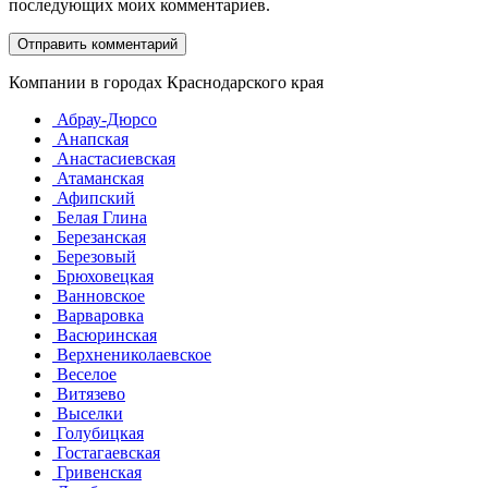
последующих моих комментариев.
Компании в городах Краснодарского края
Абрау-Дюрсо
Анапская
Анастасиевская
Атаманская
Афипский
Белая Глина
Березанская
Березовый
Брюховецкая
Ванновское
Варваровка
Васюринская
Верхнениколаевское
Веселое
Витязево
Выселки
Голубицкая
Гостагаевская
Гривенская