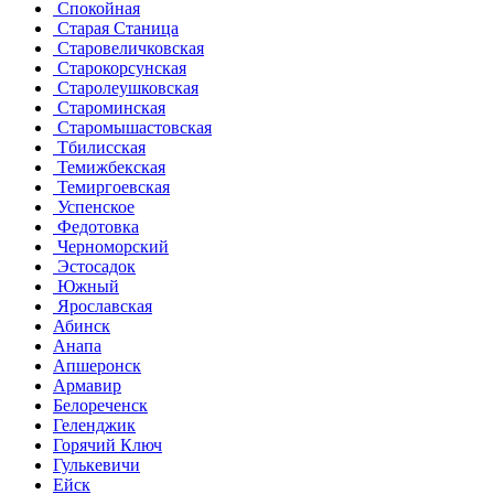
Спокойная
Старая Станица
Старовеличковская
Старокорсунская
Старолеушковская
Староминская
Старомышастовская
Тбилисская
Темижбекская
Темиргоевская
Успенское
Федотовка
Черноморский
Эстосадок
Южный
Ярославская
Абинск
Анапа
Апшеронск
Армавир
Белореченск
Геленджик
Горячий Ключ
Гулькевичи
Ейск