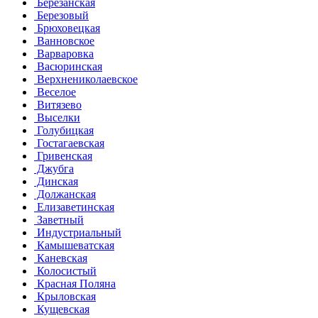
Березанская
Березовый
Брюховецкая
Ванновское
Варваровка
Васюринская
Верхнениколаевское
Веселое
Витязево
Выселки
Голубицкая
Гостагаевская
Гривенская
Джубга
Динская
Должанская
Елизаветинская
Заветный
Индустриальный
Камышеватская
Каневская
Колосистый
Красная Поляна
Крыловская
Кущевская