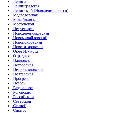
Ленина
Ленинградская
Ленинский (Новоленинское сп)
Медведовская
Михайловская
Мостовской
Нефтегорск
Новодеревянковская
Новомихайловский
Новопокровская
Новотитаровская
Орел-Изумруд
Отрадная
Павловская
Петровская
Петропавловская
Полтавская
Прогресс
Псебай
Раздольное
Роговская
Российский
Северская
Сенной
Сириус