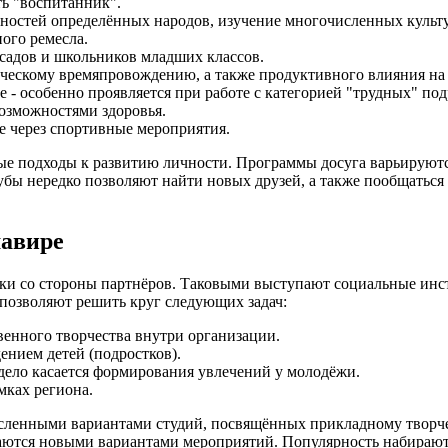
ть "воспитанник".
нностей определённых народов, изучение многочисленных культ
ного ремесла.
садов и школьников младших классов.
рческому времяпровождению, а также продуктивного влияния н
 - особенно проявляется при работе с категорией "трудных" под
озможностями здоровья.
е через спортивные мероприятия.
ые подходы к развитию личности. Программы досуга варьируются
бы нередко позволяют найти новых друзей, а также пообщаться с
мавире
ржки со стороны партнёров. Таковыми выступают социальные и
позволяют решить круг следующих задач:
венного творчества внутри организации.
нием детей (подростков).
 дело касается формирования увлечений у молодёжи.
мках региона.
енными вариантами студий, посвящённых прикладному творчеств
ваются новыми вариантами мероприятий. Популярность набирают