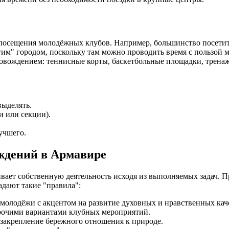
сещения молодёжных клубов. Например, большинство посетителе
гим" городом, поскольку там можно проводить время с пользой 
вождением: теннисные корты, баскетбольные площадки, тренажё
выделять.
и или секции).
учшего.
ждений в Армавире
ает собственную деятельность исходя из выполняемых задач. 
адают такие "правила":
 молодёжи с акцентом на развитие духовных и нравственных кач
прочими вариантами клубных мероприятий.
закрепление бережного отношения к природе.