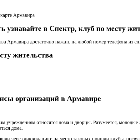
а карте Армавира
узнавайте в Спектр, клуб по месту жи
ства Армавира достаточно нажать на любой номер телефона из сп
есту жительства
ансы организаций в Армавире
ким учреждениям относятся дома и дворцы. Разумеется, молодые
ться дома.
рошли через ликвидацию; на место таковых пришли клубы, пос