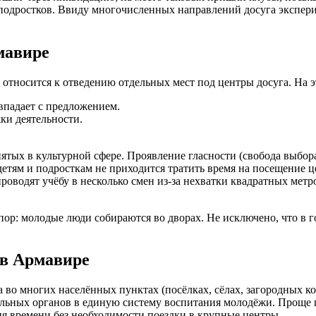
 подростков. Ввиду многочисленных направлений досуга экспер
мавире
 относится к отведению отдельных мест под центры досуга. На э
впадает с предложением.
ки деятельности.
ятых в культурной сфере. Проявление гласности (свобода выбор
етям и подросткам не приходится тратить время на посещение ц
роводят учёбу в несколько смен из-за нехватки квадратных метр
пор: молодые люди собираются во дворах. Не исключено, что в 
 в Армавире
 во многих населённых пунктах (посёлках, сёлах, загородных к
ьных органов в единую систему воспитания молодёжи. Проще го
ия времени без необходимости поездки в крупные центры.