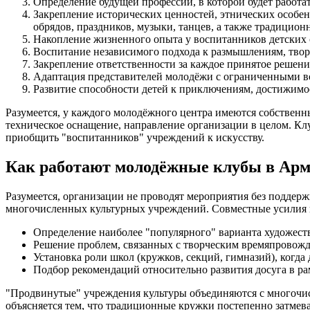
Определение будущей профессии, в которой будет работа
Закрепление исторических ценностей, этнических особе
обрядов, праздников, музыки, танцев, а также традицион
Накопление жизненного опыта у воспитанников детских 
Воспитание независимого подхода к размышлениям, тво
Закрепление ответственности за каждое принятое решение
Адаптация представителей молодёжи с ограниченными в
Развитие способности детей к приключениям, достижимо
Разумеется, у каждого молодёжного центра имеются собственн
техническое оснащение, направление организации в целом. Клу
приобщить "воспитанников" учреждений к искусству.
Как работают молодёжные клубы в Ар
Разумеется, организации не проводят мероприятия без подде
многочисленных культурных учреждений. Совместные усилия 
Определение наиболее "популярного" варианта художест
Решение проблем, связанных с творческим времяпровожде
Установка роли школ (кружков, секций, гимназий), когда
Подбор рекомендаций относительно развития досуга в ра
"Продвинутые" учреждения культуры объединяются с многочисл
объясняется тем, что традиционные кружки постепенно затме