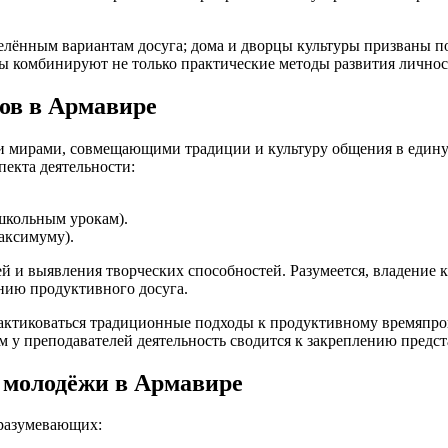
еделённым вариантам досуга; дома и дворцы культуры призваны
лы комбинируют не только практические методы развития личнос
ов в Армавире
мирами, совмещающими традиции и культуру общения в единую 
пекта деятельности:
школьным урокам).
аксимуму).
ей и выявления творческих способностей. Разумеется, владение
нию продуктивного досуга.
рактиковаться традиционные подходы к продуктивному времяпр
м у преподавателей деятельность сводится к закреплению предст
 молодёжи в Армавире
дразумевающих: