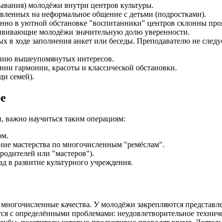
ывания) молодёжи внутри центров культуры.
вленных на неформальное общение с детьми (подростками).
нно в уютной обстановке "воспитанники" центров склонны проя
ививающие молодёжи значительную долю уверенности.
х в ходе заполнения анкет или беседы. Преподавателю не следуе
ению вышеупомянутых интересов.
нии гармонии, красоты и классической обстановки.
ди семей).
е
, важно научиться таким операциям:
ом.
ние мастерства по многочисленным "ремёслам".
родителей или "мастеров").
д в развитие культурного учреждения.
многочисленные качества. У молодёжи закрепляются представлен
вается с определёнными проблемами: неудовлетворительное техн