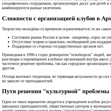
специфических сотрудников, организующих досуг для детей и
комбинируются разные увлечения.
Сложности с организацией клубов в Ар
Творчество молодёжи со временем ограничивается; то же самое
Состояние рынка России в целом - например, спрос не со
Отсутствие теории и практики, необходимой для поддерж
Поддержки со стороны государственных органов нет.
Пришедшая в 1990-х годах демократия "освободила" людей, зан
разговоры о перемещении клубных организаций внутрь школ: д
частичное решение проблемы, так как городские организации п
другом.
Отсюда вытекает тенденция, не теряющая актуальности до сих 
не зависят от преподавателей.
Пути решения "культурной" проблемы
Один из таких вариантов сводится к учреждению клубов досуга
школьных преподавателей, общественных центров и муниципал
людей: именно там удастся достичь "продуктивного" проведен