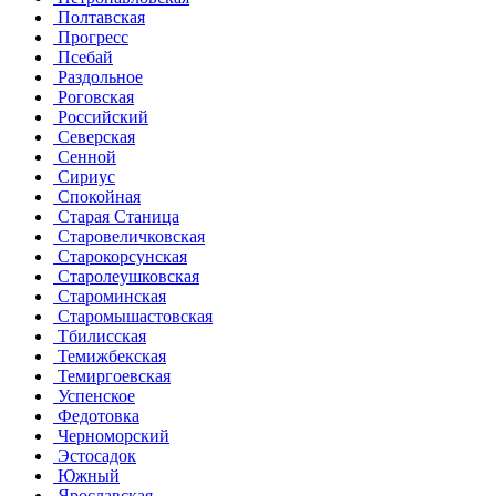
Полтавская
Прогресс
Псебай
Раздольное
Роговская
Российский
Северская
Сенной
Сириус
Спокойная
Старая Станица
Старовеличковская
Старокорсунская
Старолеушковская
Староминская
Старомышастовская
Тбилисская
Темижбекская
Темиргоевская
Успенское
Федотовка
Черноморский
Эстосадок
Южный
Ярославская