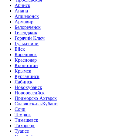
Абинск
Анапа
Апшеронск
Армавир
Белореченск
Геленджик
Горячий Ключ
Гулькевичи
Ейск
Кореновск
Краснодар
Кропоткин
Крымск
Курганинск
Лабинск
Новокубанск
Новороссийск
Приморско-Ахтарск
Славянск-на-Кубани
Сочи
Темрюк
Тимашевск
Тихорецк
Туапсе