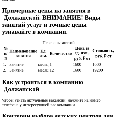
Примерные цены на занятия в
Должанской. ВНИМАНИЕ! Виды
занятий услуг и точные цены
узнавайте в компании.
Перечень занятий
Цена за
№
Стоимость,
Наименование
Ед.
ед. изм.,
п/
Количество
занятия
изм.
руб. ₽ от
п
руб. ₽ от
1.
Занятие
месяц
1
1600
1600
2.
Занятие
месяц
12
1600
19200
Как устроиться в компанию
Должанской
Чтобы узнать актуальные вакансии, нажмите на номер
телефона у интересующей вас компании
Критерии выбора детских центров для