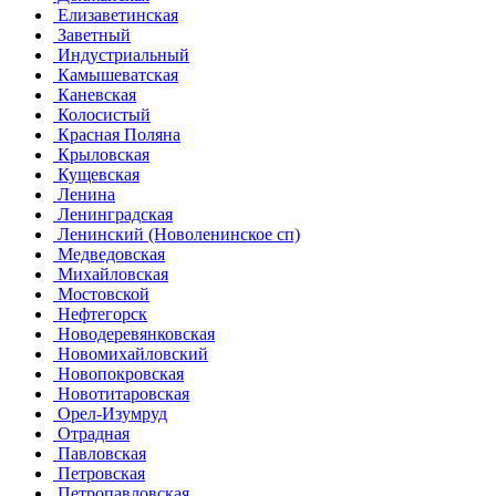
Елизаветинская
Заветный
Индустриальный
Камышеватская
Каневская
Колосистый
Красная Поляна
Крыловская
Кущевская
Ленина
Ленинградская
Ленинский (Новоленинское сп)
Медведовская
Михайловская
Мостовской
Нефтегорск
Новодеревянковская
Новомихайловский
Новопокровская
Новотитаровская
Орел-Изумруд
Отрадная
Павловская
Петровская
Петропавловская