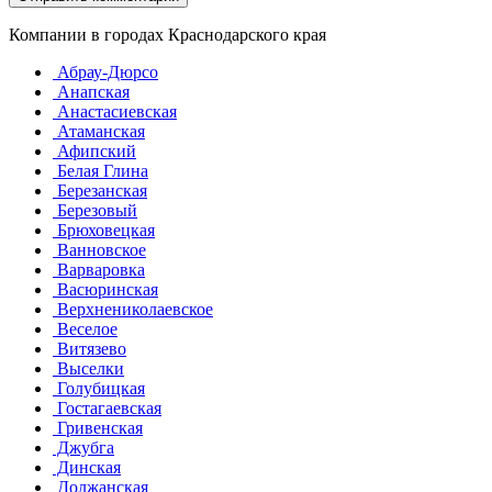
Компании в городах Краснодарского края
Абрау-Дюрсо
Анапская
Анастасиевская
Атаманская
Афипский
Белая Глина
Березанская
Березовый
Брюховецкая
Ванновское
Варваровка
Васюринская
Верхнениколаевское
Веселое
Витязево
Выселки
Голубицкая
Гостагаевская
Гривенская
Джубга
Динская
Должанская