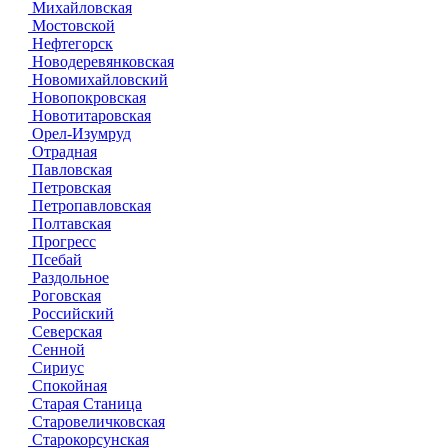
Михайловская
Мостовской
Нефтегорск
Новодеревянковская
Новомихайловский
Новопокровская
Новотитаровская
Орел-Изумруд
Отрадная
Павловская
Петровская
Петропавловская
Полтавская
Прогресс
Псебай
Раздольное
Роговская
Российский
Северская
Сенной
Сириус
Спокойная
Старая Станица
Старовеличковская
Старокорсунская