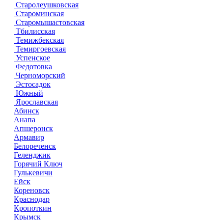
Старолеушковская
Староминская
Старомышастовская
Тбилисская
Темижбекская
Темиргоевская
Успенское
Федотовка
Черноморский
Эстосадок
Южный
Ярославская
Абинск
Анапа
Апшеронск
Армавир
Белореченск
Геленджик
Горячий Ключ
Гулькевичи
Ейск
Кореновск
Краснодар
Кропоткин
Крымск