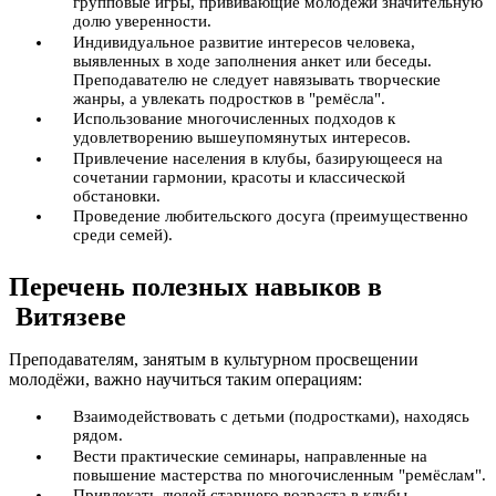
групповые игры, прививающие молодёжи значительную
долю уверенности.
Индивидуальное развитие интересов человека,
выявленных в ходе заполнения анкет или беседы.
Преподавателю не следует навязывать творческие
жанры, а увлекать подростков в "ремёсла".
Использование многочисленных подходов к
удовлетворению вышеупомянутых интересов.
Привлечение населения в клубы, базирующееся на
сочетании гармонии, красоты и классической
обстановки.
Проведение любительского досуга (преимущественно
среди семей).
Перечень полезных навыков в
Витязеве
Преподавателям, занятым в культурном просвещении
молодёжи, важно научиться таким операциям:
Взаимодействовать с детьми (подростками), находясь
рядом.
Вести практические семинары, направленные на
повышение мастерства по многочисленным "ремёслам".
Привлекать людей старшего возраста в клубы