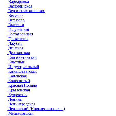
Варваровка
Васюринская
Верхнениколаевское
Веселое
Витязево
Выселки
Голубицкая
Гостагаевская
Гривенская
Джубга
Динская
Должанская
Елизаветинская
Заветный
Индустриальный
Камышеватская
Каневская
Колосистый
Красная Поляна
Крыловская
Кущевская
Ленина
Ленинградская
Ленинский (Новоленинское сп)
Медведовская