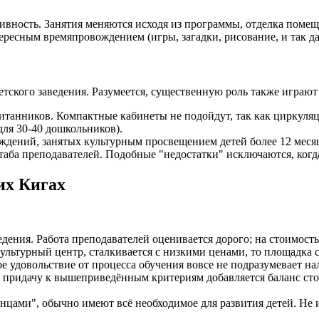
ивность. Занятия меняются исходя из программы, отделка помещ
ресным времяпровождением (игры, загадки, рисование, и так да
кого заведения. Разумеется, существенную роль также играют 
итанников. Компактные кабинеты не подойдут, так как циркуляц
для 30-40 дошкольников).
ждений, занятых культурным просвещением детей более 12 меся
ба преподавателей. Подобные "недостатки" исключаются, когда
их Кигах
едения. Работа преподавателей оценивается дорого; на стоимос
ультурный центр, сталкивается с низкими ценами, то площадка с
 удовольствие от процесса обучения вовсе не подразумевает на
придачу к вышеприведённым критериям добавляется баланс стоим
нцами", обычно имеют всё необходимое для развития детей. Не 