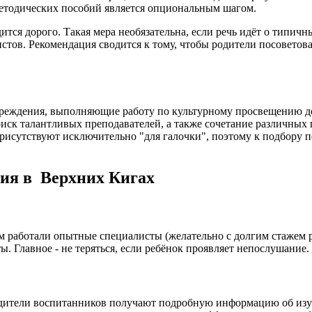
методических пособий является опциональным шагом.
тся дорого. Такая мера необязательна, если речь идёт о типич
стов. Рекомендация сводится к тому, чтобы родители посоветов
чреждения, выполняющие работу по культурному просвещению до
иск талантливых преподавателей, а также сочетание различных 
рисутствуют исключительно "для галочки", поэтому к подбору п
ния в Верхних Кигах
м работали опытные специалисты (желательно с долгим стажем ра
ы. Главное - не теряться, если ребёнок проявляет непослушание
дители воспитанников получают подробную информацию об изуча