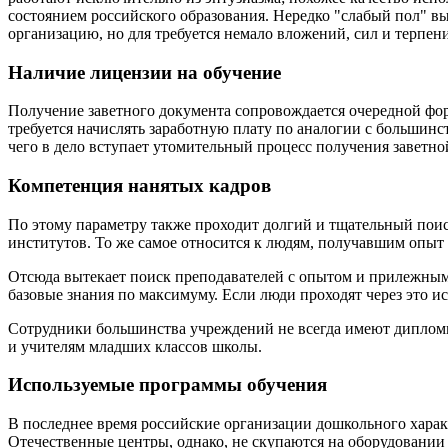
состоянием российского образования. Нередко "слабый пол" в
организацию, но для требуется немало вложений, сил и терпен
Наличие лицензии на обучение
Получение заветного документа сопровождается очередной фо
требуется начислять заработную плату по аналогии с больши
чего в дело вступает утомительный процесс получения заветно
Компетенция нанятых кадров
По этому параметру также проходит долгий и тщательный поис
институтов. То же самое относится к людям, получавшим опыт 
Отсюда вытекает поиск преподавателей с опытом и прилежным
базовые знания по максимуму. Если люди проходят через это ис
Сотрудники большинства учреждений не всегда имеют дипломы, 
и учителям младших классов школы.
Используемые программы обучения
В последнее время российские организации дошкольного харак
Отечественные центры, однако, не скупаются на оборудовании