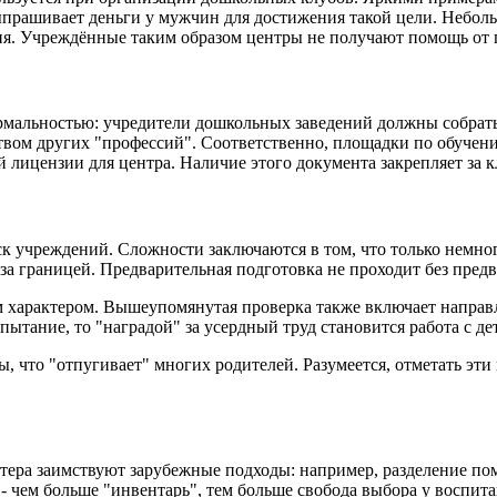
ыпрашивает деньги у мужчин для достижения такой цели. Неболь
ия. Учреждённые таким образом центры не получают помощь от г
рмальностью: учредители дошкольных заведений должны собрать
нством других "профессий". Соответственно, площадки по обуч
й лицензии для центра. Наличие этого документа закрепляет за 
к учреждений. Сложности заключаются в том, что только немно
за границей. Предварительная подготовка не проходит без пред
 характером. Вышеупомянутая проверка также включает направ
пытание, то "наградой" за усердный труд становится работа с де
что "отпугивает" многих родителей. Разумеется, отметать эти в
тера заимствуют зарубежные подходы: например, разделение по
 - чем больше "инвентарь", тем больше свобода выбора у воспи