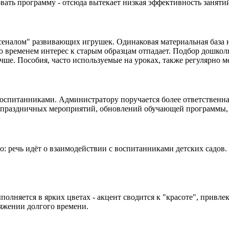
вать программу - отсюда вытекает низкая эффективность заняти
сеналом" развивающих игрушек. Одинаковая материальная база н
со временем интерес к старым образцам отпадает. Подбор дошко
учше. Пособия, часто используемые на уроках, также регулярно м
оспитанниками. Администратору поручается более ответственная
е праздничных мероприятий, обновлений обучающей программы, 
: речь идёт о взаимодействии с воспитанниками детских садов.
полняется в ярких цветах - акцент сводится к "красоте", привл
яжении долгого времени.