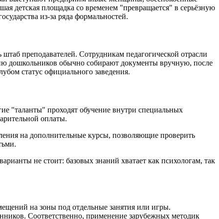
шая детская площадка со временем "превращается" в серьёзную
осударства из-за ряда формальностей.
 штаб преподавателей. Сотрудникам педагогической отрасли
ению дошкольников обычно собирают документы вручную, после
клубом статус официального заведения.
гие "таланты" проходят обучение внутри специальных
варительной оплаты.
ления на дополнительные курсы, позволяющие проверить
тьми.
арианты не стоит: базовых знаний хватает как психологам, так
мещений на зоны под отдельные занятия или игры.
танников. Соответственно, применение зарубежных методик