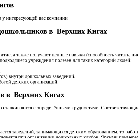
игов
а у интересующей вас компании
 дошкольников в Верхних Кигах
итие, а также получают ценные навыки (способность читать, пис
подходящего учреждения полезен для таких категорий людей:
.
гов) внутри дошкольных заведений.
отой детских организаций.
ов в Верхних Кигах
то сталкиваются с определёнными трудностями. Соответствующи
ается заведений, занимающихся детским образованием, то работ
спользуется при организации дошкольных клубов. Яркими прим