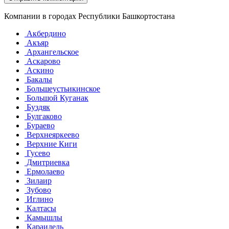
Компании в городах Республики Башкортостана
Акбердино
Акъяр
Архангельское
Аскарово
Аскино
Бакалы
Большеустьикинское
Большой Куганак
Буздяк
Булгаково
Бураево
Верхнеяркеево
Верхние Киги
Гусево
Дмитриевка
Ермолаево
Зилаир
Зубово
Иглино
Калтасы
Камышлы
Караидель