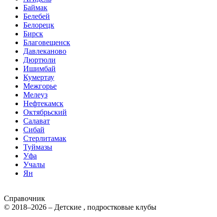
Баймак
Белебей
Белорецк
Бирск
Благовещенск
Давлеканово
Дюртюли
Ишимбай
Кумертау
Межгорье
Мелеуз
Нефтекамск
Октябрьский
Салават
Сибай
Стерлитамак
Туймазы
Уфа
Учалы
Ян
Справочник
© 2018–2026 – Детские , подростковые клубы