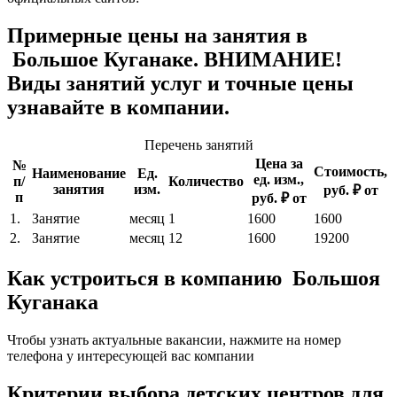
Примерные цены на занятия в
Большое Куганаке. ВНИМАНИЕ!
Виды занятий услуг и точные цены
узнавайте в компании.
Перечень занятий
Цена за
№
Стоимость,
Наименование
Ед.
ед. изм.,
п/
Количество
занятия
изм.
руб. ₽ от
п
руб. ₽ от
1.
Занятие
месяц
1
1600
1600
2.
Занятие
месяц
12
1600
19200
Как устроиться в компанию Большоя
Куганака
Чтобы узнать актуальные вакансии, нажмите на номер
телефона у интересующей вас компании
Критерии выбора детских центров для