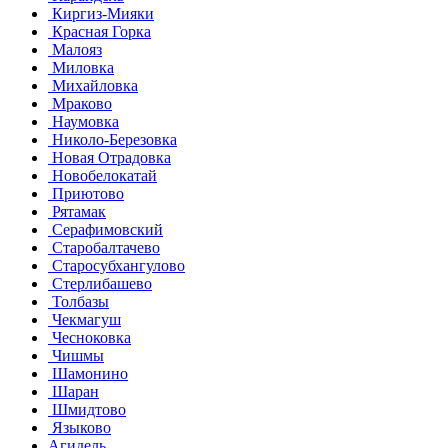
Киргиз-Мияки
Красная Горка
Малояз
Миловка
Михайловка
Мраково
Наумовка
Николо-Березовка
Новая Отрадовка
Новобелокатай
Приютово
Рятамак
Серафимовский
Старобалтачево
Старосубхангулово
Стерлибашево
Толбазы
Чекмагуш
Чесноковка
Чишмы
Шамонино
Шаран
Шмидтово
Языково
Агидель