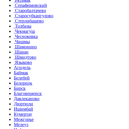
Рятамак
Серафимовский
Старобалтачево
Старосубхангулово
Стерлибашево
Толбазы
Чекмагуш
Чесноковка
Чишмы
Шамонино
Шаран
Шмидтово
Языково
Агидель
Баймак
Белебей
Белорецк
Бирск
Благовещенск
Давлеканово
Дюртюли
Ишимбай
Кумертау
Межгорье
Мелеуз