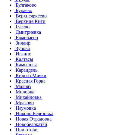
Булгаково
Бураево
Верхнеяркеево
Верхние Киги
Гусево
Дмитриевка
Ермолаево
Зилаир
Зубово
Иглино
Калтасы
Камышлы
Караидель
Киргиз-Мияки
Красная Горка
Малояз
Миловка
Михайловка
Мраково
Наумовка
Николо-Березовка
Новая Отрадовка
Новобелокатай
Приютово