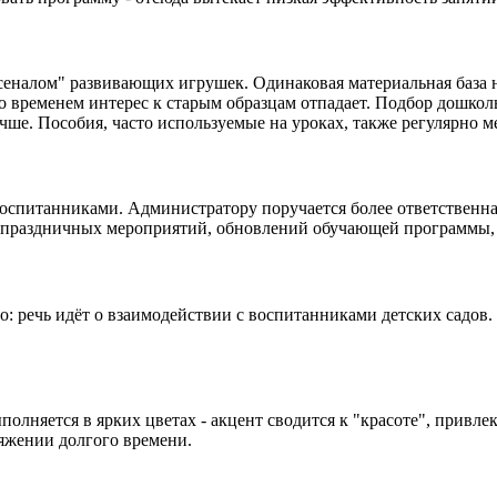
сеналом" развивающих игрушек. Одинаковая материальная база н
со временем интерес к старым образцам отпадает. Подбор дошко
учше. Пособия, часто используемые на уроках, также регулярно м
оспитанниками. Администратору поручается более ответственная
е праздничных мероприятий, обновлений обучающей программы, 
: речь идёт о взаимодействии с воспитанниками детских садов.
полняется в ярких цветах - акцент сводится к "красоте", привл
яжении долгого времени.