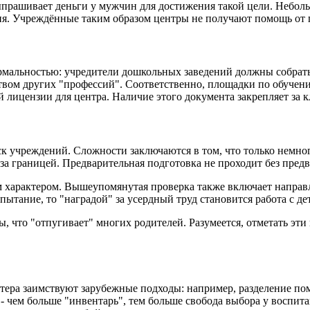
ыпрашивает деньги у мужчин для достижения такой цели. Неболь
ия. Учреждённые таким образом центры не получают помощь от г
рмальностью: учредители дошкольных заведений должны собрать
нством других "профессий". Соответственно, площадки по обуч
й лицензии для центра. Наличие этого документа закрепляет за 
к учреждений. Сложности заключаются в том, что только немно
за границей. Предварительная подготовка не проходит без пред
 характером. Вышеупомянутая проверка также включает направ
пытание, то "наградой" за усердный труд становится работа с де
что "отпугивает" многих родителей. Разумеется, отметать эти в
тера заимствуют зарубежные подходы: например, разделение по
 - чем больше "инвентарь", тем больше свобода выбора у воспи