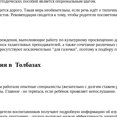
методических пособий является опциональным шагом.
тся дорого. Такая мера необязательна, если речь идёт о типич
стов. Рекомендация сводится к тому, чтобы родители посоветов
чреждения, выполняющие работу по культурному просвещению до
иск талантливых преподавателей, а также сочетание различных 
рисутствуют исключительно "для галочки", поэтому к подбору п
ия в Толбазах
м работали опытные специалисты (желательно с долгим стажем ра
ы. Главное - не теряться, если ребёнок проявляет непослушание
дители воспитанников получают подробную информацию об изуча
вать программу - отсюда вытекает низкая эффективность заняти