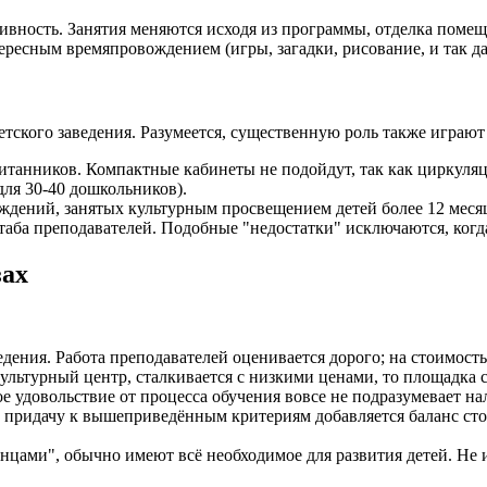
ивность. Занятия меняются исходя из программы, отделка помещ
ресным времяпровождением (игры, загадки, рисование, и так да
кого заведения. Разумеется, существенную роль также играют 
итанников. Компактные кабинеты не подойдут, так как циркуляц
для 30-40 дошкольников).
ждений, занятых культурным просвещением детей более 12 меся
ба преподавателей. Подобные "недостатки" исключаются, когда
зах
едения. Работа преподавателей оценивается дорого; на стоимос
ультурный центр, сталкивается с низкими ценами, то площадка с
 удовольствие от процесса обучения вовсе не подразумевает на
придачу к вышеприведённым критериям добавляется баланс стоим
нцами", обычно имеют всё необходимое для развития детей. Не 