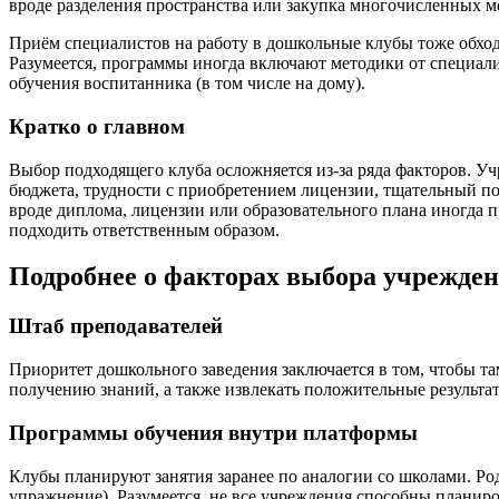
вроде разделения пространства или закупка многочисленных 
Приём специалистов на работу в дошкольные клубы тоже обходи
Разумеется, программы иногда включают методики от специали
обучения воспитанника (в том числе на дому).
Кратко о главном
Выбор подходящего клуба осложняется из-за ряда факторов. У
бюджета, трудности с приобретением лицензии, тщательный по
вроде диплома, лицензии или образовательного плана иногда п
подходить ответственным образом.
Подробнее о факторах выбора учрежден
Штаб преподавателей
Приоритет дошкольного заведения заключается в том, чтобы та
получению знаний, а также извлекать положительные результат
Программы обучения внутри платформы
Клубы планируют занятия заранее по аналогии со школами. Ро
упражнение). Разумеется, не все учреждения способны планиро