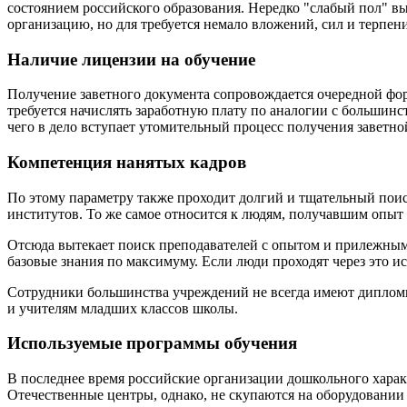
состоянием российского образования. Нередко "слабый пол" в
организацию, но для требуется немало вложений, сил и терпен
Наличие лицензии на обучение
Получение заветного документа сопровождается очередной фо
требуется начислять заработную плату по аналогии с больши
чего в дело вступает утомительный процесс получения заветно
Компетенция нанятых кадров
По этому параметру также проходит долгий и тщательный поис
институтов. То же самое относится к людям, получавшим опыт 
Отсюда вытекает поиск преподавателей с опытом и прилежным
базовые знания по максимуму. Если люди проходят через это ис
Сотрудники большинства учреждений не всегда имеют дипломы, 
и учителям младших классов школы.
Используемые программы обучения
В последнее время российские организации дошкольного харак
Отечественные центры, однако, не скупаются на оборудовании