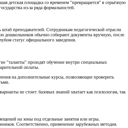
шая детская площадка со временем "превращается" в серьёзную
осударства из-за ряда формальностей.
 штаб преподавателей. Сотрудникам педагогической отрасли
ению дошкольников обычно собирают документы вручную, после
клубом статус официального заведения.
гие "таланты" проходят обучение внутри специальных
варительной оплаты.
ления на дополнительные курсы, позволяющие проверить
тьми.
арианты не стоит: базовых знаний хватает как психологам, так
мещений на зоны под отдельные занятия или игры.
танников. Соответственно, применение зарубежных методик