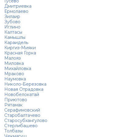
Гусево
Дмитриевка
Ермолаево
Зилаир
Зубово
Иглино
Калтасы
Камышлы
Караидель
Киргиз-Мияки
Красная Горка
Малояз
Миловка
Михайловка
Мраково
Наумовка
Николо-Березовка
Новая Отрадовка
Новобелокатай
Приютово
Рятамак
Серафимовский
Старобалтачево
Старосубхангулово
Стерлибашево
Толбазы
Чекмагуш