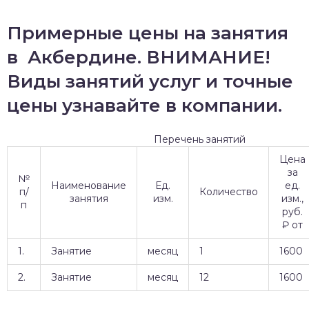
Примерные цены на занятия
в Акбердине. ВНИМАНИЕ!
Виды занятий услуг и точные
цены узнавайте в компании.
Перечень занятий
Цена
за
№
Наименование
Ед.
ед.
п/
Количество
занятия
изм.
изм.,
п
руб.
₽ от
1.
Занятие
месяц
1
1600
2.
Занятие
месяц
12
1600