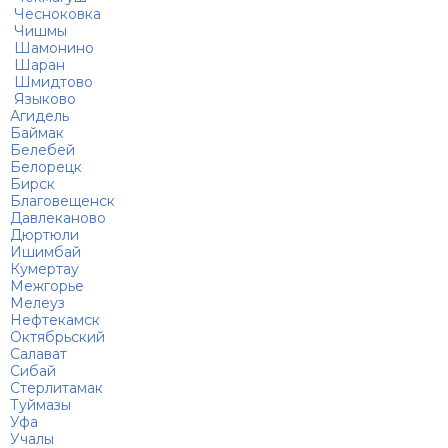
Чесноковка
Чишмы
Шамонино
Шаран
Шмидтово
Языково
Агидель
Баймак
Белебей
Белорецк
Бирск
Благовещенск
Давлеканово
Дюртюли
Ишимбай
Кумертау
Межгорье
Мелеуз
Нефтекамск
Октябрьский
Салават
Сибай
Стерлитамак
Туймазы
Уфа
Учалы