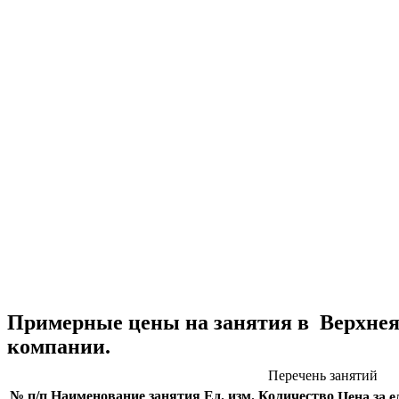
Примерные цены на занятия в Верхнея
компании.
Перечень занятий
№ п/п
Наименование занятия
Ед. изм.
Количество
Цена за ед