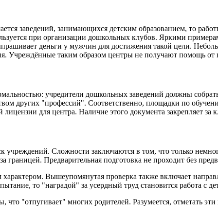
ается заведений, занимающихся детским образованием, то работ
спользуется при организации дошкольных клубов. Яркими прим
ыпрашивает деньги у мужчин для достижения такой цели. Неболь
ия. Учреждённые таким образом центры не получают помощь от г
рмальностью: учредители дошкольных заведений должны собрать
нством других "профессий". Соответственно, площадки по обуч
й лицензии для центра. Наличие этого документа закрепляет за 
к учреждений. Сложности заключаются в том, что только немно
за границей. Предварительная подготовка не проходит без пред
 характером. Вышеупомянутая проверка также включает направ
пытание, то "наградой" за усердный труд становится работа с де
что "отпугивает" многих родителей. Разумеется, отметать эти в