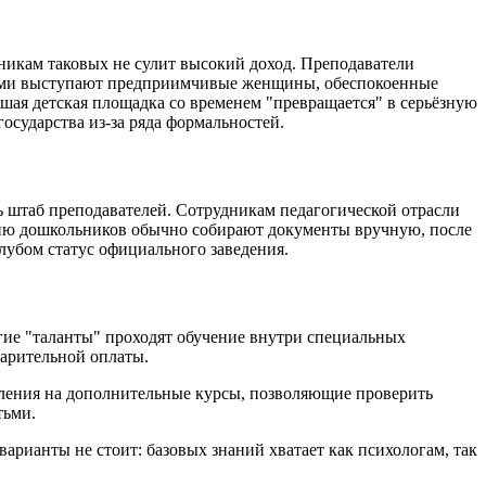
никам таковых не сулит высокий доход. Преподаватели
ерами выступают предприимчивые женщины, обеспокоенные
шая детская площадка со временем "превращается" в серьёзную
осударства из-за ряда формальностей.
 штаб преподавателей. Сотрудникам педагогической отрасли
ению дошкольников обычно собирают документы вручную, после
клубом статус официального заведения.
гие "таланты" проходят обучение внутри специальных
варительной оплаты.
ления на дополнительные курсы, позволяющие проверить
тьми.
арианты не стоит: базовых знаний хватает как психологам, так