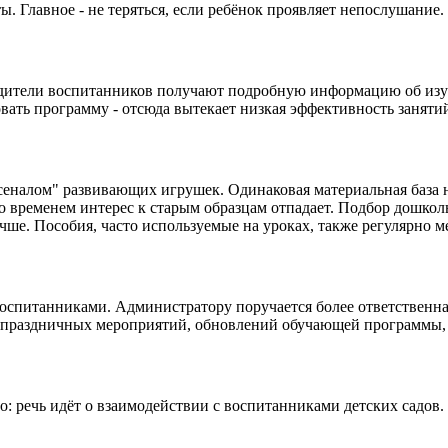
ы. Главное - не теряться, если ребёнок проявляет непослушание
дители воспитанников получают подробную информацию об изуча
вать программу - отсюда вытекает низкая эффективность заняти
сеналом" развивающих игрушек. Одинаковая материальная база н
со временем интерес к старым образцам отпадает. Подбор дошко
учше. Пособия, часто используемые на уроках, также регулярно м
оспитанниками. Администратору поручается более ответственная
е праздничных мероприятий, обновлений обучающей программы, 
: речь идёт о взаимодействии с воспитанниками детских садов.