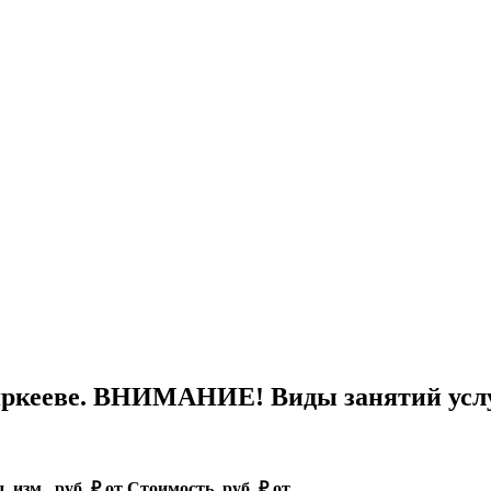
ркееве. ВНИМАНИЕ! Виды занятий услуг
. изм., руб. ₽ от
Стоимость, руб. ₽ от