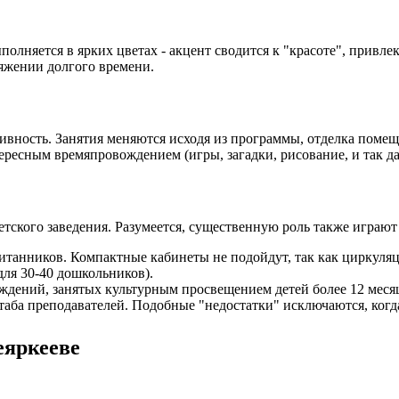
полняется в ярких цветах - акцент сводится к "красоте", привл
яжении долгого времени.
ивность. Занятия меняются исходя из программы, отделка помещ
ресным времяпровождением (игры, загадки, рисование, и так да
кого заведения. Разумеется, существенную роль также играют 
итанников. Компактные кабинеты не подойдут, так как циркуляц
для 30-40 дошкольников).
ждений, занятых культурным просвещением детей более 12 меся
ба преподавателей. Подобные "недостатки" исключаются, когда
еяркееве