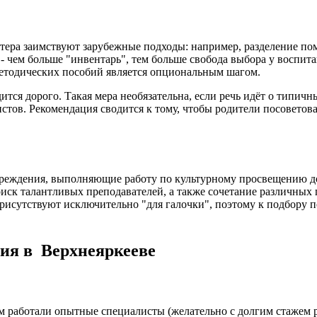
тера заимствуют зарубежные подходы: например, разделение по
 - чем больше "инвентарь", тем больше свобода выбора у воспи
методических пособий является опциональным шагом.
тся дорого. Такая мера необязательна, если речь идёт о типич
стов. Рекомендация сводится к тому, чтобы родители посоветов
чреждения, выполняющие работу по культурному просвещению до
иск талантливых преподавателей, а также сочетание различных 
рисутствуют исключительно "для галочки", поэтому к подбору п
ия в Верхнеяркееве
м работали опытные специалисты (желательно с долгим стажем ра