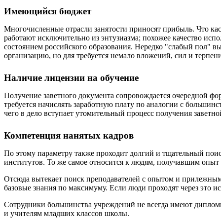
Имеющийся бюджет
Многочисленные отрасли занятости приносят прибыль. Что кас
работают исключительно из энтузиазма; похожее качество и
состоянием российского образования. Нередко "слабый пол" в
организацию, но для требуется немало вложений, сил и терпен
Наличие лицензии на обучение
Получение заветного документа сопровождается очередной фо
требуется начислять заработную плату по аналогии с больши
чего в дело вступает утомительный процесс получения заветно
Компетенция нанятых кадров
По этому параметру также проходит долгий и тщательный поис
институтов. То же самое относится к людям, получавшим опыт 
Отсюда вытекает поиск преподавателей с опытом и прилежным
базовые знания по максимуму. Если люди проходят через это ис
Сотрудники большинства учреждений не всегда имеют дипломы, 
и учителям младших классов школы.