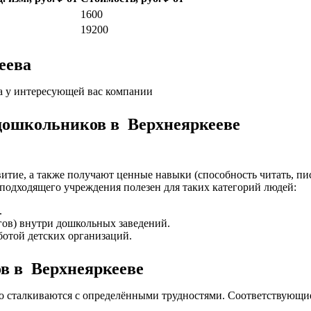
1600
19200
еева
а у интересующей вас компании
 дошкольников в Верхнеяркееве
итие, а также получают ценные навыки (способность читать, пис
подходящего учреждения полезен для таких категорий людей:
.
гов) внутри дошкольных заведений.
отой детских организаций.
ов в Верхнеяркееве
то сталкиваются с определёнными трудностями. Соответствующи