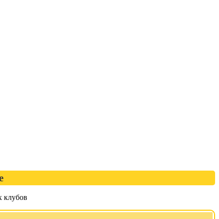
е
х клубов