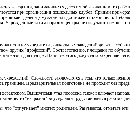
ается заведений, занимающихся детским образованием, то работ
спользуется при организации дошкольных клубов. Яркими прим
ыпрашивает деньги у мужчин для достижения такой цели. Неболь
ия. Учреждённые таким образом центры не получают помощь от г
рмальностью: учредители дошкольных заведений должны собрать
нством других "профессий". Соответственно, площадки по обуч
й лицензии для центра. Наличие этого документа закрепляет за 
к учреждений. Сложности заключаются в том, что только немно
за границей. Предварительная подготовка не проходит без пред
 характером. Вышеупомянутая проверка также включает направ
пытание, то "наградой" за усердный труд становится работа с де
что "отпугивает" многих родителей. Разумеется, отметать эти в