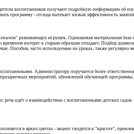
дители воспитанников получают подробную информацию об изуча
вать программу - отсюда вытекает низкая эффективность заняти
сеналом" развивающих игрушек. Одинаковая материальная база н
со временем интерес к старым образцам отпадает. Подбор дошко
учше. Пособия, часто используемые на уроках, также регулярно м
оспитанниками. Администратору поручается более ответственная
е праздничных мероприятий, обновлений обучающей программы, 
: речь идёт о взаимодействии с воспитанниками детских садов.
полняется в ярких цветах - акцент сводится к "красоте", привл
яжении долгого времени.