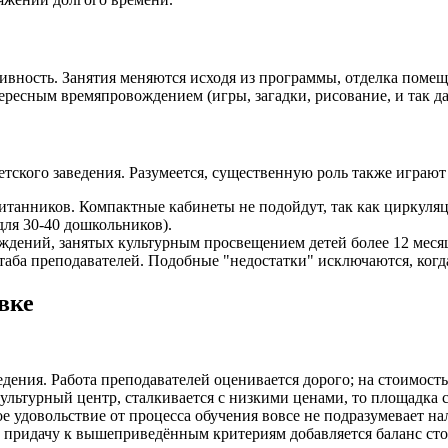
ивность. Занятия меняются исходя из программы, отделка помещ
ресным времяпровождением (игры, загадки, рисование, и так да
кого заведения. Разумеется, существенную роль также играют 
итанников. Компактные кабинеты не подойдут, так как циркуляц
для 30-40 дошкольников).
ждений, занятых культурным просвещением детей более 12 меся
ба преподавателей. Подобные "недостатки" исключаются, когда
вке
едения. Работа преподавателей оценивается дорого; на стоимос
ультурный центр, сталкивается с низкими ценами, то площадка с
 удовольствие от процесса обучения вовсе не подразумевает на
придачу к вышеприведённым критериям добавляется баланс стоим