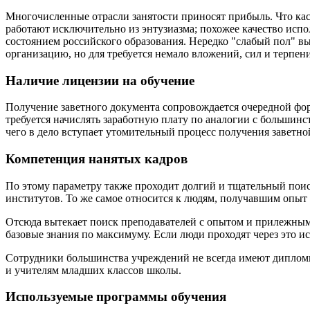
Многочисленные отрасли занятости приносят прибыль. Что кас
работают исключительно из энтузиазма; похожее качество и
состоянием российского образования. Нередко "слабый пол" в
организацию, но для требуется немало вложений, сил и терпен
Наличие лицензии на обучение
Получение заветного документа сопровождается очередной фо
требуется начислять заработную плату по аналогии с больши
чего в дело вступает утомительный процесс получения заветно
Компетенция нанятых кадров
По этому параметру также проходит долгий и тщательный поис
институтов. То же самое относится к людям, получавшим опыт 
Отсюда вытекает поиск преподавателей с опытом и прилежным
базовые знания по максимуму. Если люди проходят через это ис
Сотрудники большинства учреждений не всегда имеют дипломы, 
и учителям младших классов школы.
Используемые программы обучения