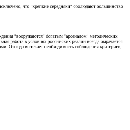
исключено, что "крепкие середняки" соблюдают большинство
ждения "вооружаются" богатым "арсеналом" методических
ная работа в условиях российских реалий всегда омрачается
ами. Отсюда вытекает необходимость соблюдения критериев,