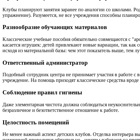
Клубы планируют занятия заранее по аналогии со школами. Ро
упражнение). Разумеется, не все учреждения способны планиро
Разнообразие обучающих материалов
Классические учебные пособия обязательно совмещаются с "ар
касается игрушек: детей привлекают новые вариации, так как 
исходя из материальной базы: чем этот показатель выше, тем л
Ответственный администратор
Подобный сотрудник центра не принимает участия в работе с в
учреждение. На помощь приходят классические средства врод
Соблюдение правил гигиены
Даже элементарная чистота должна соблюдаться неукоснительно
безразличное и безответственное отношение к работе.
Целостность помещений
Не менее важный аспект детских клубов. Отделка интерьера вы
помещений проводится обязательно - центры работают на прот