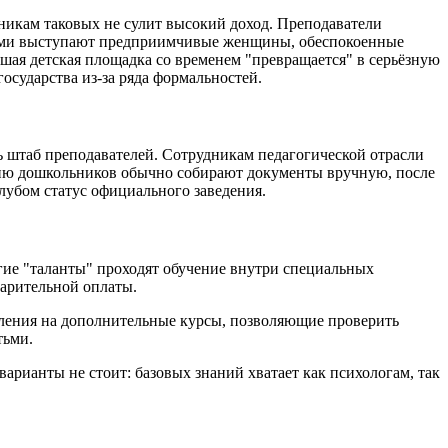
никам таковых не сулит высокий доход. Преподаватели
ерами выступают предприимчивые женщины, обеспокоенные
шая детская площадка со временем "превращается" в серьёзную
осударства из-за ряда формальностей.
 штаб преподавателей. Сотрудникам педагогической отрасли
ению дошкольников обычно собирают документы вручную, после
клубом статус официального заведения.
гие "таланты" проходят обучение внутри специальных
варительной оплаты.
ления на дополнительные курсы, позволяющие проверить
тьми.
арианты не стоит: базовых знаний хватает как психологам, так