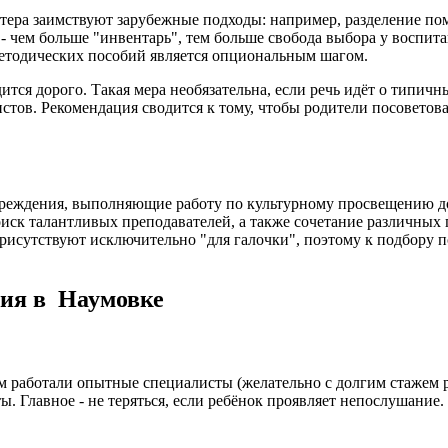
тера заимствуют зарубежные подходы: например, разделение по
 - чем больше "инвентарь", тем больше свобода выбора у воспи
методических пособий является опциональным шагом.
тся дорого. Такая мера необязательна, если речь идёт о типич
стов. Рекомендация сводится к тому, чтобы родители посоветов
чреждения, выполняющие работу по культурному просвещению до
иск талантливых преподавателей, а также сочетание различных 
рисутствуют исключительно "для галочки", поэтому к подбору п
ния в Наумовке
м работали опытные специалисты (желательно с долгим стажем ра
ы. Главное - не теряться, если ребёнок проявляет непослушание