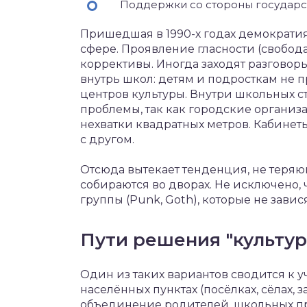
Поддержки со стороны государс
Пришедшая в 1990-х годах демократия
сфере. Проявление гласности (свобод
коррективы. Иногда заходят разгово
внутрь школ: детям и подросткам не 
центров культуры. Внутри школьных с
проблемы, так как городские организа
нехватки квадратных метров. Кабинет
с другом.
Отсюда вытекает тенденция, не теряю
собираются во дворах. Не исключено,
группы (Punk, Goth), которые не завис
Пути решения "культу
Один из таких вариантов сводится к 
населённых пунктах (посёлках, сёлах, 
объединение родителей, школьных пр