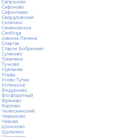
Сапроново
Сафоново
Сафонтьево
Свердловский
Селятино
Семёновское
Слобода
совхоза Ленина
Спартак
Старое Бобренево
Суханово
Томилино
Тучково
Удельная
Усады
Усово-Тупик
Успенское
Федурново
Фосфоритный
Фряново
Хорлово
Челюскинский
Черкизово
Чёрная
Шолохово
Шульгино