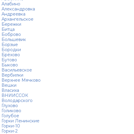
Алабино
Александровка
Андреевка
Архангельское
Бережки
Битца
Боброво
Большевик
Борзые
Бородки
Брёхово
Бутово
Быково
Васильевское
Вербилки
Верхнее Мячково
Вешки
Власиха
ВНИИССОК
Володарского
Глухово
Голиково
Голубое
Горки Ленинские
Горки-10
Горки-2