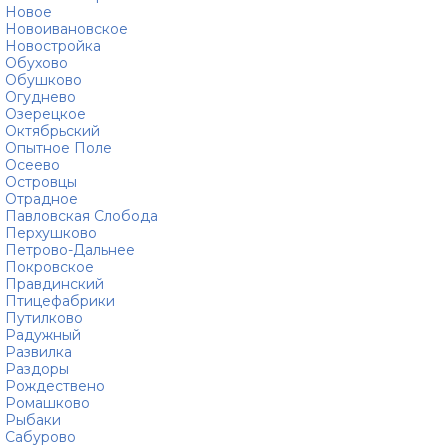
Новое
Новоивановское
Новостройка
Обухово
Обушково
Огуднево
Озерецкое
Октябрьский
Опытное Поле
Осеево
Островцы
Отрадное
Павловская Слобода
Перхушково
Петрово-Дальнее
Покровское
Правдинский
Птицефабрики
Путилково
Радужный
Развилка
Раздоры
Рождествено
Ромашково
Рыбаки
Сабурово