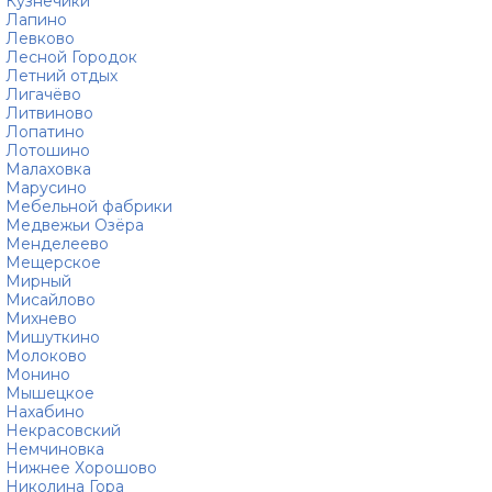
Кузнечики
Лапино
Левково
Лесной Городок
Летний отдых
Лигачёво
Литвиново
Лопатино
Лотошино
Малаховка
Марусино
Мебельной фабрики
Медвежьи Озёра
Менделеево
Мещерское
Мирный
Мисайлово
Михнево
Мишуткино
Молоково
Монино
Мышецкое
Нахабино
Некрасовский
Немчиновка
Нижнее Хорошово
Николина Гора