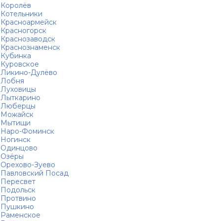
Королёв
Котельники
Красноармейск
Красногорск
Краснозаводск
Краснознаменск
Кубинка
Куровское
Ликино-Дулёво
Лобня
Луховицы
Лыткарино
Люберцы
Можайск
Мытищи
Наро-Фоминск
Ногинск
Одинцово
Озёры
Орехово-Зуево
Павловский Посад
Пересвет
Подольск
Протвино
Пушкино
Раменское