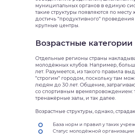
муниципальных органов в единую сис
такие структуры появляются по месту 
достичь "продуктивного" проведения
крупные центры.
Возрастные категории
Отдельные регионы страны накладыв
молодёжных клубов. Например, больши
лет. Разумеется, из такого правила в
"строгим" городом, поскольку там мо
людям до 30 лет. Общение, затрагив
со спортивным времяпровождением: т
тренажёрные залы, и так далее.
Возрастные структуры, однако, страдаю
База норм и правил у таких учре
Статус молодёжной организации н