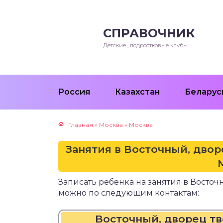
СПРАВОЧНИК
Детские , подростковые клубы
Россия
Казахстан
Беларус
Главная
»
Москва
»
Москва
Занятия в Восточный, дво
Записать ребенка на занятия в Восто
можно по следующим контактам:
Восточный, дворец т