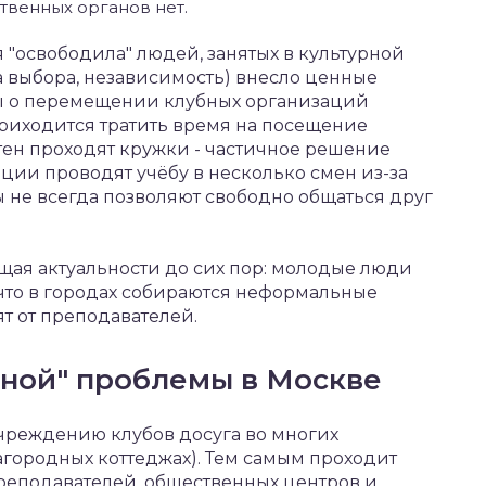
твенных органов нет.
 "освободила" людей, занятых в культурной
а выбора, независимость) внесло ценные
ры о перемещении клубных организаций
приходится тратить время на посещение
тен проходят кружки - частичное решение
ции проводят учёбу в несколько смен из-за
ы не всегда позволяют свободно общаться друг
щая актуальности до сих пор: молодые люди
 что в городах собираются неформальные
ят от преподавателей.
рной" проблемы в Москве
учреждению клубов досуга во многих
загородных коттеджах). Тем самым проходит
еподавателей, общественных центров и