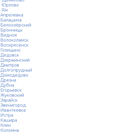
Щемилово
Юрлово
Ям
Апрелевка
Балашиха
Белоозёрский
Бронницы
Видное
Волоколамск
Воскресенск
Голицыно
Дедовск
Дзержинский
Дмитров
Долгопрудный
Домодедово
Дрезна
Дубна
Егорьевск
Жуковский
Зарайск
Звенигород
Ивантеевка
Истра
Кашира
Клин
Коломна