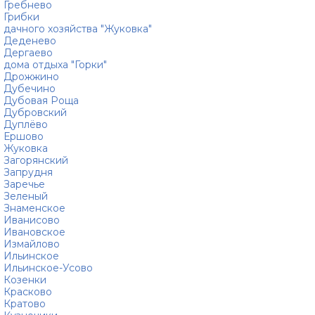
Гребнево
Грибки
дачного хозяйства "Жуковка"
Деденево
Дергаево
дома отдыха "Горки"
Дрожжино
Дубечино
Дубовая Роща
Дубровский
Дуплёво
Ершово
Жуковка
Загорянский
Запрудня
Заречье
Зеленый
Знаменское
Иванисово
Ивановское
Измайлово
Ильинское
Ильинское-Усово
Козенки
Красково
Кратово