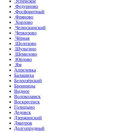
Успенское
Федурново
Фосфоритный
Фряново
Хорлово
Челюскинский
Черкизово
Чёрная
Шолохово
Шульгино
Щемилово
Юрлово
Ям
Апрелевка
Балашиха
Белоозёрский
Бронницы
Видное
Волоколамск
Воскресенск
Голицыно
Дедовск
Дзержинский
Дмитров
Долгопрудный