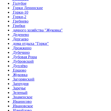
Голубое
Горки Ленинские
Горки-10
Горки-2
Гребнево
Грибки
дачного хозяйства "Жуковка"
Деденево
Дергаево
дома отдыха "Горки"
Дрожжино
Дубечино
Дубовая Роща
Дубровский
Дуплёво
Ершово
Жуковка
Загорянский
Запрудня
Заречье
Зеленый
Знаменское
Иванисово
Ивановское
Измайлово