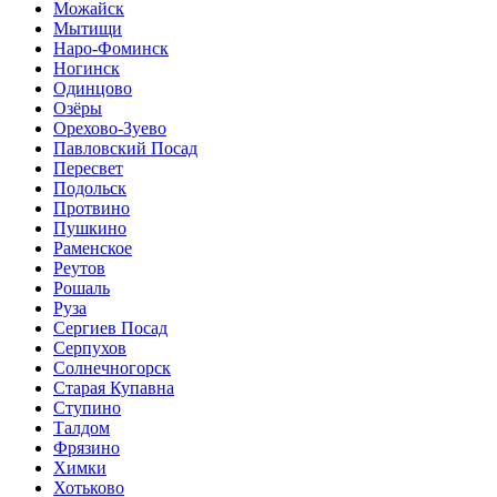
Можайск
Мытищи
Наро-Фоминск
Ногинск
Одинцово
Озёры
Орехово-Зуево
Павловский Посад
Пересвет
Подольск
Протвино
Пушкино
Раменское
Реутов
Рошаль
Руза
Сергиев Посад
Серпухов
Солнечногорск
Старая Купавна
Ступино
Талдом
Фрязино
Химки
Хотьково