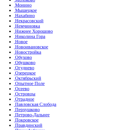
Монино
Мышецкое
Нахабино
Некрасовский
Немчиновка
Нижнее Хорошово
Николина Гора
Новое
Новоивановское
Новостройка
Обухово
Обушково
Огуднево
Озерецкое
Октябрьский
Опытное Поле
Осеево
Островцы
Отрадное
Павловская Слобода
Перхушково
Петрово-Дальнее
Покровское
Правдинский