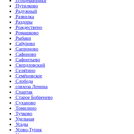
Птицефабрики
Путилково
Радужный
Развилка
Раздоры
Рождествено
Ромашково
Рыбаки
Сабурово
Сапроново
Сафоново
Сафонтьево
Свердловский
Селятино
Семёновское
Слобода
совхоза Ленина
Спартак
Старое Бобренево
Суханово
Томилино
Тучково
Удельная
Усады
Усово-Тупик