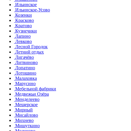
Ильинское
Ильинское-Усово
Козенки
Красково
Кратово
Кузнечики
Лапино
Левково
Лесной Городок
Летний отдых
Лигачёво
Литвиново
Лопатино
Лотошино
Малаховка
Марусино
Мебельной фабрики
Медвежьи Озёра
Менделеево
Мещерское
Мирный
Мисайлово
Михнево
Мишуткино
Молоково