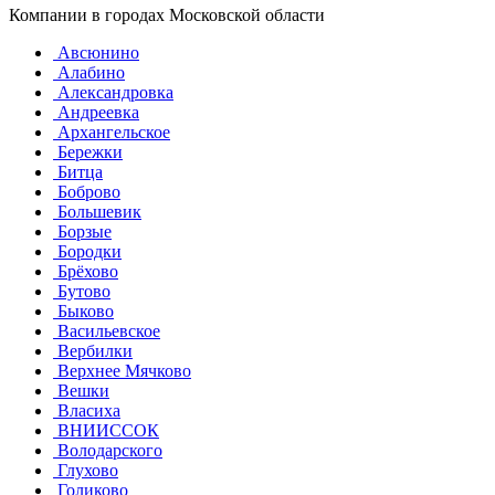
Компании в городах Московской области
Авсюнино
Алабино
Александровка
Андреевка
Архангельское
Бережки
Битца
Боброво
Большевик
Борзые
Бородки
Брёхово
Бутово
Быково
Васильевское
Вербилки
Верхнее Мячково
Вешки
Власиха
ВНИИССОК
Володарского
Глухово
Голиково