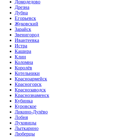
Домодедово
Дрезна
Дубна
Егорьевск
Жуковский
Зарайск
Звенигород
Ивантеевка
Истра
Кашира
Клин
Коломна
Королёв
Котельники
Красноармейск
Красногорск
Краснозаводск
Краснознаменск
Кубинка
Куровское
Ликино-Дулёво
Лобня
Луховицы
Лыткарино
Люберцы