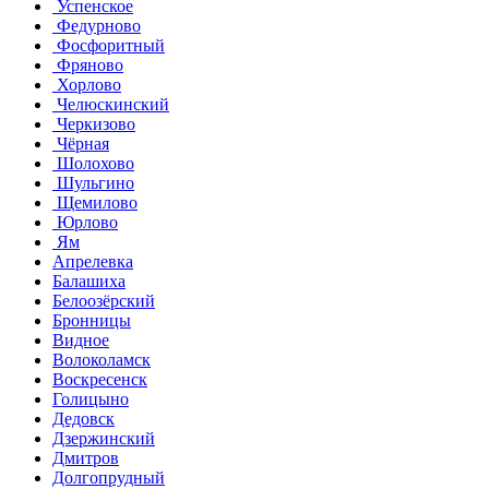
Успенское
Федурново
Фосфоритный
Фряново
Хорлово
Челюскинский
Черкизово
Чёрная
Шолохово
Шульгино
Щемилово
Юрлово
Ям
Апрелевка
Балашиха
Белоозёрский
Бронницы
Видное
Волоколамск
Воскресенск
Голицыно
Дедовск
Дзержинский
Дмитров
Долгопрудный