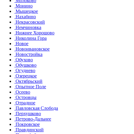
Молоково
Монино
Мышецкое
Нахабино
Некрасовский
Немчиновка
Нижнее Хорошово
Николина Гора
Новое
Новоивановское
Новостройка
Обухово
Обушково
Огуднево
Озерецкое
Октябрьский
Опытное Поле
Осеево
Островцы
Отрадное
Павловская Слобода
Перхушково
Петрово-Дальнее
Покровское
Правдинский