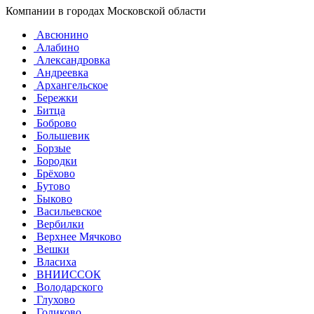
Компании в городах Московской области
Авсюнино
Алабино
Александровка
Андреевка
Архангельское
Бережки
Битца
Боброво
Большевик
Борзые
Бородки
Брёхово
Бутово
Быково
Васильевское
Вербилки
Верхнее Мячково
Вешки
Власиха
ВНИИССОК
Володарского
Глухово
Голиково