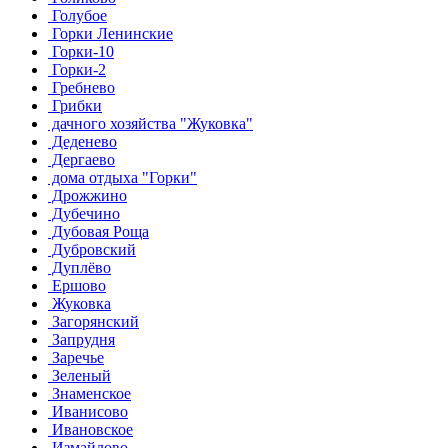
Голубое
Горки Ленинские
Горки-10
Горки-2
Гребнево
Грибки
дачного хозяйства "Жуковка"
Деденево
Дергаево
дома отдыха "Горки"
Дрожжино
Дубечино
Дубовая Роща
Дубровский
Дуплёво
Ершово
Жуковка
Загорянский
Запрудня
Заречье
Зеленый
Знаменское
Иванисово
Ивановское
Измайлово