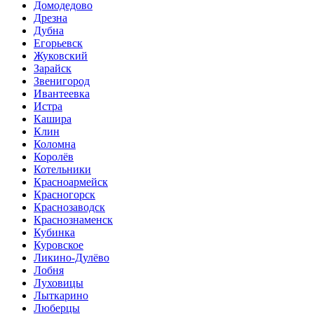
Домодедово
Дрезна
Дубна
Егорьевск
Жуковский
Зарайск
Звенигород
Ивантеевка
Истра
Кашира
Клин
Коломна
Королёв
Котельники
Красноармейск
Красногорск
Краснозаводск
Краснознаменск
Кубинка
Куровское
Ликино-Дулёво
Лобня
Луховицы
Лыткарино
Люберцы