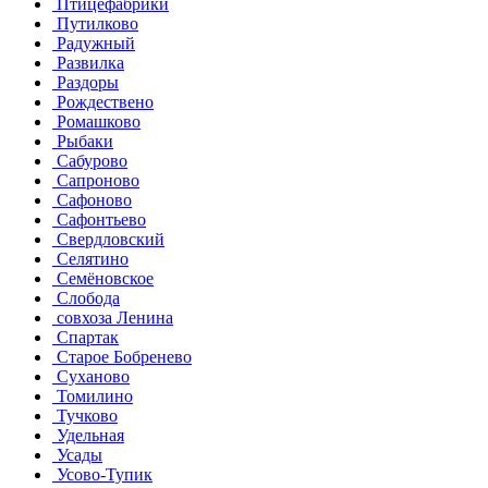
Птицефабрики
Путилково
Радужный
Развилка
Раздоры
Рождествено
Ромашково
Рыбаки
Сабурово
Сапроново
Сафоново
Сафонтьево
Свердловский
Селятино
Семёновское
Слобода
совхоза Ленина
Спартак
Старое Бобренево
Суханово
Томилино
Тучково
Удельная
Усады
Усово-Тупик