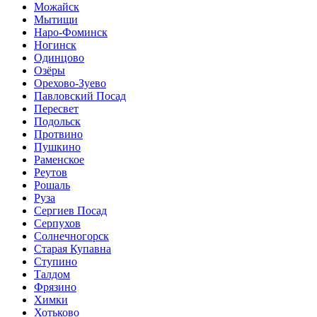
Можайск
Мытищи
Наро-Фоминск
Ногинск
Одинцово
Озёры
Орехово-Зуево
Павловский Посад
Пересвет
Подольск
Протвино
Пушкино
Раменское
Реутов
Рошаль
Руза
Сергиев Посад
Серпухов
Солнечногорск
Старая Купавна
Ступино
Талдом
Фрязино
Химки
Хотьково