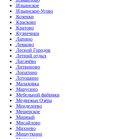
Ильинское
Ильинское-Усово
Козенки
Красково
Кратово
Кузнечики
Лапино
Левково
Лесной Городок
Летний отдых
Лигачёво
Литвиново
Лопатино
Лотошино
Малаховка
Марусино
Мебельной фабрики
Медвежьи Озёра
Менделеево
Мещерское
Мирный
Мисайлово
Михнево
Мишуткино