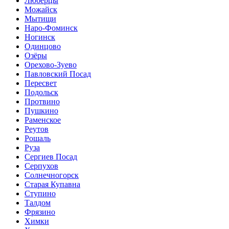
Люберцы
Можайск
Мытищи
Наро-Фоминск
Ногинск
Одинцово
Озёры
Орехово-Зуево
Павловский Посад
Пересвет
Подольск
Протвино
Пушкино
Раменское
Реутов
Рошаль
Руза
Сергиев Посад
Серпухов
Солнечногорск
Старая Купавна
Ступино
Талдом
Фрязино
Химки