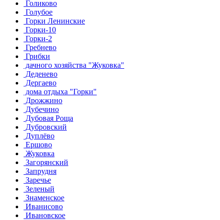
Голиково
Голубое
Горки Ленинские
Горки-10
Горки-2
Гребнево
Грибки
дачного хозяйства "Жуковка"
Деденево
Дергаево
дома отдыха "Горки"
Дрожжино
Дубечино
Дубовая Роща
Дубровский
Дуплёво
Ершово
Жуковка
Загорянский
Запрудня
Заречье
Зеленый
Знаменское
Иванисово
Ивановское