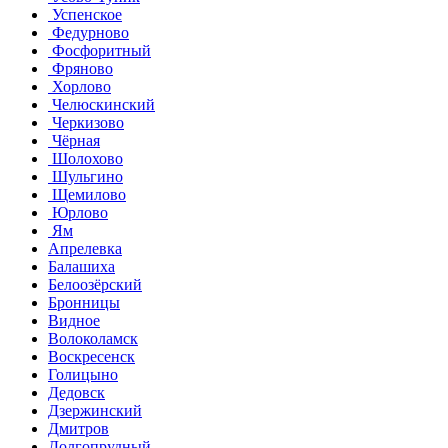
Успенское
Федурново
Фосфоритный
Фряново
Хорлово
Челюскинский
Черкизово
Чёрная
Шолохово
Шульгино
Щемилово
Юрлово
Ям
Апрелевка
Балашиха
Белоозёрский
Бронницы
Видное
Волоколамск
Воскресенск
Голицыно
Дедовск
Дзержинский
Дмитров
Долгопрудный