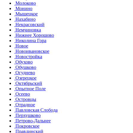
Молоково
Монино
Мышецкое
Нахабино
Некрасовский
Немчиновка
Нижнее Хорошово
Николина Гора
Новое
Новоивановское
Новостройка
Обухово
Обушково
Огуднево
Озерецкое
Октябрьский
Опытное Поле
Осеево
Островцы
Отрадное
Павловская Слобода
Перхушково
Петрово-Дальнее
Покровское
Правдинский