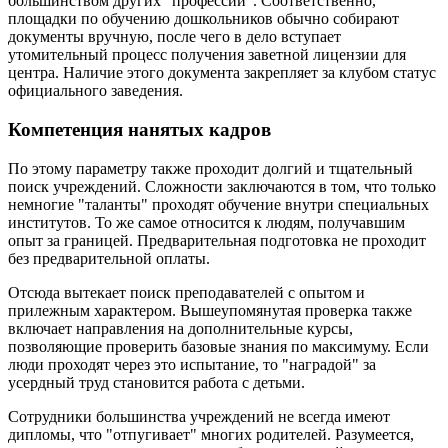
большинством других "профессий". Соответственно,
площадки по обучению дошкольников обычно собирают
документы вручную, после чего в дело вступает
утомительный процесс получения заветной лицензии для
центра. Наличие этого документа закрепляет за клубом статус
официального заведения.
Компетенция нанятых кадров
По этому параметру также проходит долгий и тщательный
поиск учреждений. Сложности заключаются в том, что только
немногие "таланты" проходят обучение внутри специальных
институтов. То же самое относится к людям, получавшим
опыт за границей. Предварительная подготовка не проходит
без предварительной оплаты.
Отсюда вытекает поиск преподавателей с опытом и
прилежным характером. Вышеупомянутая проверка также
включает направления на дополнительные курсы,
позволяющие проверить базовые знания по максимуму. Если
люди проходят через это испытание, то "наградой" за
усердный труд становится работа с детьми.
Сотрудники большинства учреждений не всегда имеют
дипломы, что "отпугивает" многих родителей. Разумеется,