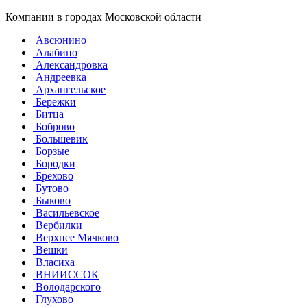
Компании в городах Московской области
Авсюнино
Алабино
Александровка
Андреевка
Архангельское
Бережки
Битца
Боброво
Большевик
Борзые
Бородки
Брёхово
Бутово
Быково
Васильевское
Вербилки
Верхнее Мячково
Вешки
Власиха
ВНИИССОК
Володарского
Глухово