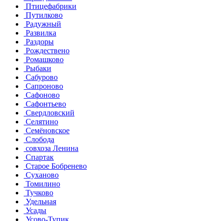
Птицефабрики
Путилково
Радужный
Развилка
Раздоры
Рождествено
Ромашково
Рыбаки
Сабурово
Сапроново
Сафоново
Сафонтьево
Свердловский
Селятино
Семёновское
Слобода
совхоза Ленина
Спартак
Старое Бобренево
Суханово
Томилино
Тучково
Удельная
Усады
Усово-Тупик