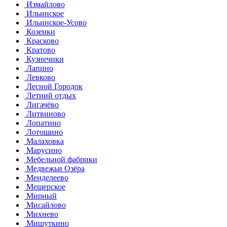
Измайлово
Ильинское
Ильинское-Усово
Козенки
Красково
Кратово
Кузнечики
Лапино
Левково
Лесной Городок
Летний отдых
Лигачёво
Литвиново
Лопатино
Лотошино
Малаховка
Марусино
Мебельной фабрики
Медвежьи Озёра
Менделеево
Мещерское
Мирный
Мисайлово
Михнево
Мишуткино