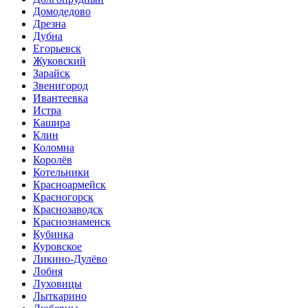
Домодедово
Дрезна
Дубна
Егорьевск
Жуковский
Зарайск
Звенигород
Ивантеевка
Истра
Кашира
Клин
Коломна
Королёв
Котельники
Красноармейск
Красногорск
Краснозаводск
Краснознаменск
Кубинка
Куровское
Ликино-Дулёво
Лобня
Луховицы
Лыткарино