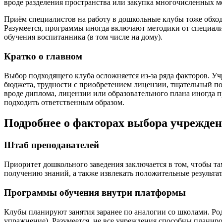
вроде разделения пространства или закупка многочисленных 
Приём специалистов на работу в дошкольные клубы тоже обходи
Разумеется, программы иногда включают методики от специали
обучения воспитанника (в том числе на дому).
Кратко о главном
Выбор подходящего клуба осложняется из-за ряда факторов. У
бюджета, трудности с приобретением лицензии, тщательный по
вроде диплома, лицензии или образовательного плана иногда п
подходить ответственным образом.
Подробнее о факторах выбора учрежде
Штаб преподавателей
Приоритет дошкольного заведения заключается в том, чтобы та
получению знаний, а также извлекать положительные результат
Программы обучения внутри платформы
Клубы планируют занятия заранее по аналогии со школами. Ро
упражнение). Разумеется, не все учреждения способны планиро