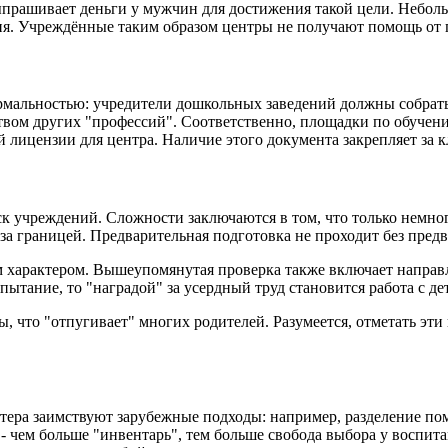
ыпрашивает деньги у мужчин для достижения такой цели. Неболь
ия. Учреждённые таким образом центры не получают помощь от г
рмальностью: учредители дошкольных заведений должны собрать
нством других "профессий". Соответственно, площадки по обуч
й лицензии для центра. Наличие этого документа закрепляет за 
к учреждений. Сложности заключаются в том, что только немно
за границей. Предварительная подготовка не проходит без пред
 характером. Вышеупомянутая проверка также включает направ
пытание, то "наградой" за усердный труд становится работа с де
что "отпугивает" многих родителей. Разумеется, отметать эти в
тера заимствуют зарубежные подходы: например, разделение по
 - чем больше "инвентарь", тем больше свобода выбора у воспи