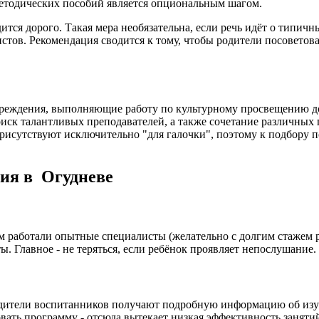
методических пособий является опциональным шагом.
тся дорого. Такая мера необязательна, если речь идёт о типич
стов. Рекомендация сводится к тому, чтобы родители посоветов
чреждения, выполняющие работу по культурному просвещению до
иск талантливых преподавателей, а также сочетание различных 
рисутствуют исключительно "для галочки", поэтому к подбору п
ния в Огудневе
м работали опытные специалисты (желательно с долгим стажем ра
ы. Главное - не теряться, если ребёнок проявляет непослушание
дители воспитанников получают подробную информацию об изуча
вать программу - отсюда вытекает низкая эффективность заняти