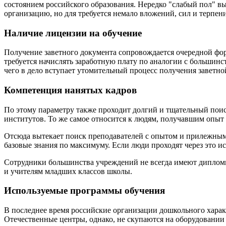
состоянием российского образования. Нередко "слабый пол" в
организацию, но для требуется немало вложений, сил и терпен
Наличие лицензии на обучение
Получение заветного документа сопровождается очередной фо
требуется начислять заработную плату по аналогии с больши
чего в дело вступает утомительный процесс получения заветно
Компетенция нанятых кадров
По этому параметру также проходит долгий и тщательный поис
институтов. То же самое относится к людям, получавшим опыт 
Отсюда вытекает поиск преподавателей с опытом и прилежным
базовые знания по максимуму. Если люди проходят через это ис
Сотрудники большинства учреждений не всегда имеют дипломы, 
и учителям младших классов школы.
Используемые программы обучения
В последнее время российские организации дошкольного харак
Отечественные центры, однако, не скупаются на оборудовании