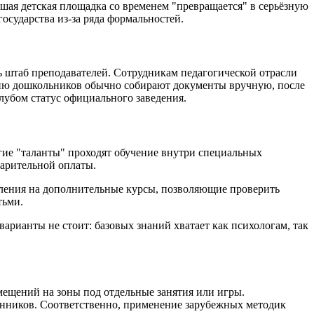
шая детская площадка со временем "превращается" в серьёзную
осударства из-за ряда формальностей.
 штаб преподавателей. Сотрудникам педагогической отрасли
ению дошкольников обычно собирают документы вручную, после
клубом статус официального заведения.
гие "таланты" проходят обучение внутри специальных
варительной оплаты.
ления на дополнительные курсы, позволяющие проверить
тьми.
арианты не стоит: базовых знаний хватает как психологам, так
мещений на зоны под отдельные занятия или игры.
танников. Соответственно, применение зарубежных методик