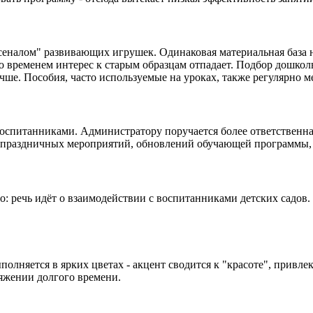
сеналом" развивающих игрушек. Одинаковая материальная база н
со временем интерес к старым образцам отпадает. Подбор дошко
учше. Пособия, часто используемые на уроках, также регулярно м
оспитанниками. Администратору поручается более ответственная
е праздничных мероприятий, обновлений обучающей программы, 
: речь идёт о взаимодействии с воспитанниками детских садов.
полняется в ярких цветах - акцент сводится к "красоте", привл
яжении долгого времени.