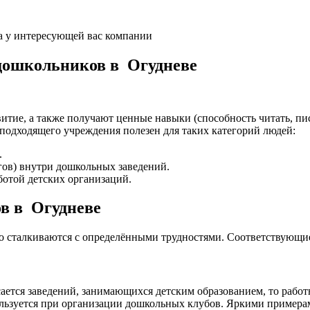
а у интересующей вас компании
 дошкольников в Огудневе
итие, а также получают ценные навыки (способность читать, пис
подходящего учреждения полезен для таких категорий людей:
.
гов) внутри дошкольных заведений.
отой детских организаций.
ов в Огудневе
то сталкиваются с определёнными трудностями. Соответствующи
ается заведений, занимающихся детским образованием, то работ
спользуется при организации дошкольных клубов. Яркими прим