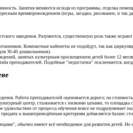
ивность. Занятия меняются исходя из программы, отделка помещ
ресным времяпровождением (игры, загадки, рисование, и так да
кого заведения. Разумеется, существенную роль также играют 
итанников. Компактные кабинеты не подойдут, так как циркуляц
для 30-40 дошкольников).
ждений, занятых культурным просвещением детей более 12 меся
ба преподавателей. Подобные "недостатки" исключаются, когда
еве
едения. Работа преподавателей оценивается дорого; на стоимос
ультурный центр, сталкивается с низкими ценами, то площадка с
 удовольствие от процесса обучения вовсе не подразумевает на
придачу к вышеприведённым критериям добавляется баланс стоим
нцами", обычно имеют всё необходимое для развития детей. Не 