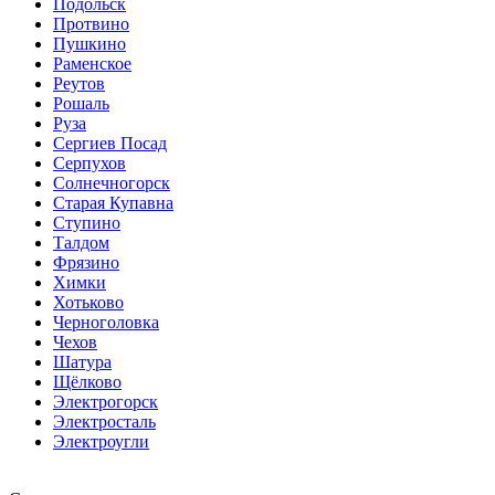
Подольск
Протвино
Пушкино
Раменское
Реутов
Рошаль
Руза
Сергиев Посад
Серпухов
Солнечногорск
Старая Купавна
Ступино
Талдом
Фрязино
Химки
Хотьково
Черноголовка
Чехов
Шатура
Щёлково
Электрогорск
Электросталь
Электроугли