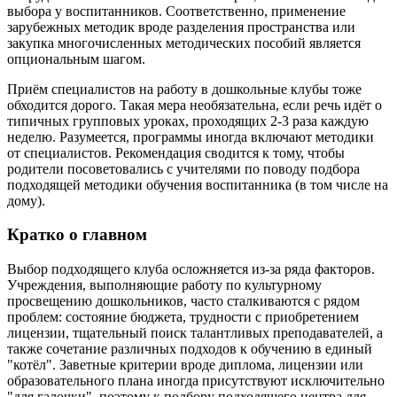
выбора у воспитанников. Соответственно, применение
зарубежных методик вроде разделения пространства или
закупка многочисленных методических пособий является
опциональным шагом.
Приём специалистов на работу в дошкольные клубы тоже
обходится дорого. Такая мера необязательна, если речь идёт о
типичных групповых уроках, проходящих 2-3 раза каждую
неделю. Разумеется, программы иногда включают методики
от специалистов. Рекомендация сводится к тому, чтобы
родители посоветовались с учителями по поводу подбора
подходящей методики обучения воспитанника (в том числе на
дому).
Кратко о главном
Выбор подходящего клуба осложняется из-за ряда факторов.
Учреждения, выполняющие работу по культурному
просвещению дошкольников, часто сталкиваются с рядом
проблем: состояние бюджета, трудности с приобретением
лицензии, тщательный поиск талантливых преподавателей, а
также сочетание различных подходов к обучению в единый
"котёл". Заветные критерии вроде диплома, лицензии или
образовательного плана иногда присутствуют исключительно
"для галочки", поэтому к подбору подходящего центра для