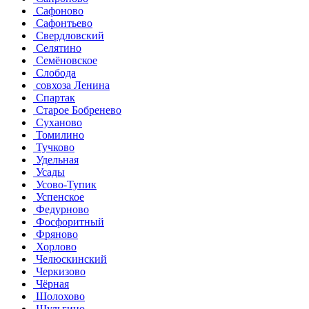
Сафоново
Сафонтьево
Свердловский
Селятино
Семёновское
Слобода
совхоза Ленина
Спартак
Старое Бобренево
Суханово
Томилино
Тучково
Удельная
Усады
Усово-Тупик
Успенское
Федурново
Фосфоритный
Фряново
Хорлово
Челюскинский
Черкизово
Чёрная
Шолохово
Шульгино