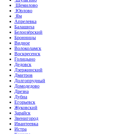
Щемилово
Юрлово
Ям
Апрелевка
Балашиха
Белоозёрский
Бронницы
Видное
Волоколамск
Воскресенск
Голицыно
Дедовск
Дзержинский
Дмитров
Долгопрудный
Домодедово
Дрезна
Дубна
Егорьевск
Жуковский
Зарайск
Звенигород
Ивантеевка
Истра