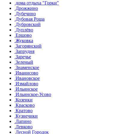
дома отдыха "Горки"
Дрожжино
Дубечино
Дубовая Роща
Дубровский
Дуплёво
Ершово
Жуковка
Загорянский
Запрудня
Заречье
Зеленый
Знаменское
Иванисово
Ивановское
Измайлово
Ильинское
Ильинское-Усово
Козенки
Красково
Кратово
Кузнечики
Лапино
Левково
Лесной Городок