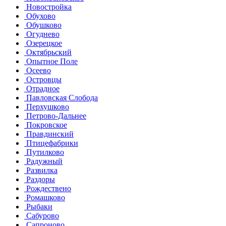
Новостройка
Обухово
Обушково
Огуднево
Озерецкое
Октябрьский
Опытное Поле
Осеево
Островцы
Отрадное
Павловская Слобода
Перхушково
Петрово-Дальнее
Покровское
Правдинский
Птицефабрики
Путилково
Радужный
Развилка
Раздоры
Рождествено
Ромашково
Рыбаки
Сабурово
Сапроново