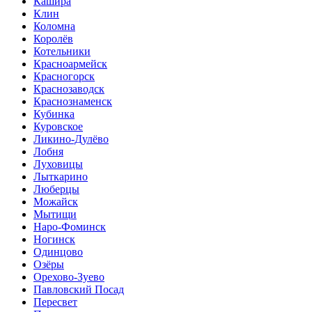
Кашира
Клин
Коломна
Королёв
Котельники
Красноармейск
Красногорск
Краснозаводск
Краснознаменск
Кубинка
Куровское
Ликино-Дулёво
Лобня
Луховицы
Лыткарино
Люберцы
Можайск
Мытищи
Наро-Фоминск
Ногинск
Одинцово
Озёры
Орехово-Зуево
Павловский Посад
Пересвет