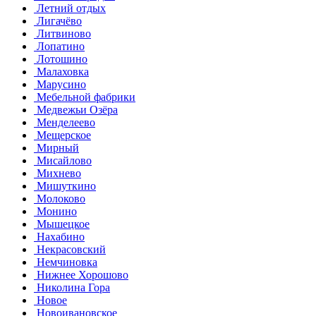
Летний отдых
Лигачёво
Литвиново
Лопатино
Лотошино
Малаховка
Марусино
Мебельной фабрики
Медвежьи Озёра
Менделеево
Мещерское
Мирный
Мисайлово
Михнево
Мишуткино
Молоково
Монино
Мышецкое
Нахабино
Некрасовский
Немчиновка
Нижнее Хорошово
Николина Гора
Новое
Новоивановское