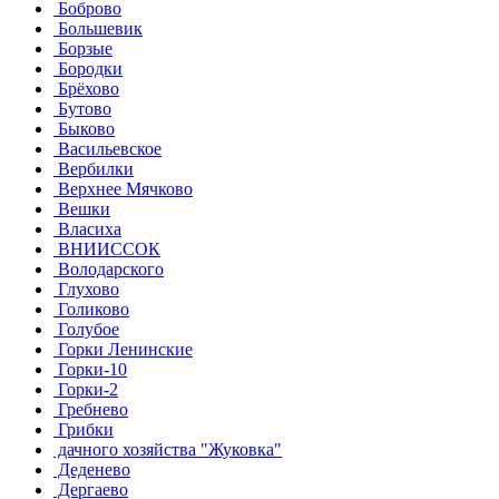
Боброво
Большевик
Борзые
Бородки
Брёхово
Бутово
Быково
Васильевское
Вербилки
Верхнее Мячково
Вешки
Власиха
ВНИИССОК
Володарского
Глухово
Голиково
Голубое
Горки Ленинские
Горки-10
Горки-2
Гребнево
Грибки
дачного хозяйства "Жуковка"
Деденево
Дергаево