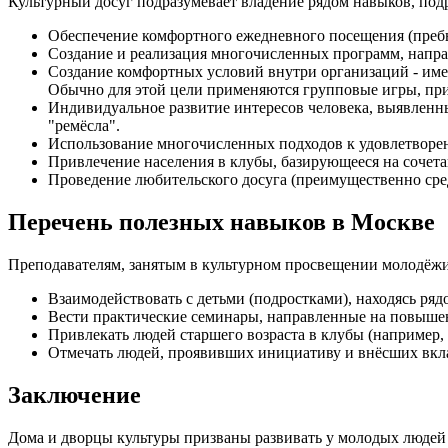
Культурный досуг подразумевает владение рядом навыков, по
Обеспечение комфортного ежедневного посещения (преб
Создание и реализация многочисленных программ, напра
Создание комфортных условий внутри организаций - име
Обычно для этой цели применяются групповые игры, пр
Индивидуальное развитие интересов человека, выявленны
"ремёсла".
Использование многочисленных подходов к удовлетвор
Привлечение населения в клубы, базирующееся на сочета
Проведение любительского досуга (преимущественно сре
Перечень полезных навыков в Москве
Преподавателям, занятым в культурном просвещении молодёжи
Взаимодействовать с детьми (подростками), находясь ряд
Вести практические семинары, направленные на повыше
Привлекать людей старшего возраста в клубы (например, 
Отмечать людей, проявивших инициативу и внёсших вкла
Заключение
Дома и дворцы культуры призваны развивать у молодых людей 