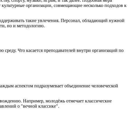
у, спорту, музыке, играм, и так далее. Подобная мера
 культурные организации, совмещающие несколько подходов к
 поддерживать такие увлечения. Персонал, обладающий нужной
ти, но и методологию.
среду. Что касается преподавателей внутри организаций по
 каждым аспектом подразумевает объединение человеческой
овождению. Например, молодёжь отмечает классические
авлений о "вечной классике".