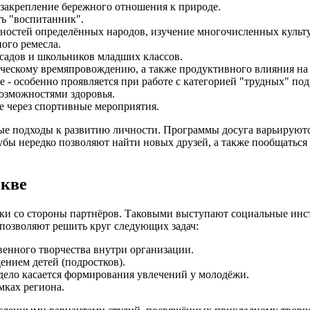
закрепление бережного отношения к природе.
ть "воспитанник".
нностей определённых народов, изучение многочисленных культ
ного ремесла.
садов и школьников младших классов.
рческому времяпровождению, а также продуктивного влияния н
 - особенно проявляется при работе с категорией "трудных" под
озможностями здоровья.
е через спортивные мероприятия.
ые подходы к развитию личности. Программы досуга варьируются
бы нередко позволяют найти новых друзей, а также пообщаться с
скве
ржки со стороны партнёров. Таковыми выступают социальные и
позволяют решить круг следующих задач:
венного творчества внутри организации.
нием детей (подростков).
 дело касается формирования увлечений у молодёжи.
мках региона.