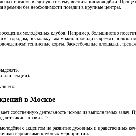
ьных органов в единую систему воспитания молодёжи. Проще го
ия времени без необходимости поездки в крупные центры.
сещения молодёжных клубов. Например, большинство посетителе
гим" городом, поскольку там можно проводить время с пользой 
вождением: теннисные корты, баскетбольные площадки, тренажё
выделять.
и или секции).
учшего.
ждений в Москве
ает собственную деятельность исходя из выполняемых задач. 
адают такие "правила":
 молодёжи с акцентом на развитие духовных и нравственных кач
прочими вариантами клубных мероприятий.