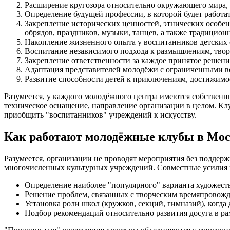
Расширение кругозора относительно окружающего мира, 
Определение будущей профессии, в которой будет работа
Закрепление исторических ценностей, этнических особе
обрядов, праздников, музыки, танцев, а также традицион
Накопление жизненного опыта у воспитанников детских 
Воспитание независимого подхода к размышлениям, тво
Закрепление ответственности за каждое принятое решение
Адаптация представителей молодёжи с ограниченными в
Развитие способности детей к приключениям, достижимо
Разумеется, у каждого молодёжного центра имеются собственн
техническое оснащение, направление организации в целом. Клу
приобщить "воспитанников" учреждений к искусству.
Как работают молодёжные клубы в Мо
Разумеется, организации не проводят мероприятия без подде
многочисленных культурных учреждений. Совместные усилия 
Определение наиболее "популярного" варианта художест
Решение проблем, связанных с творческим времяпровожде
Установка роли школ (кружков, секций, гимназий), когда
Подбор рекомендаций относительно развития досуга в ра