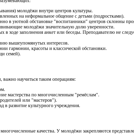
дразумевающих:
ывания) молодёжи внутри центров культуры.
вленных на неформальное общение с детьми (подростками).
нно в уютной обстановке "воспитанники" центров склонны проя
ививающие молодёжи значительную долю уверенности.
х в ходе заполнения анкет или беседы. Преподавателю не следуе
ению вышеупомянутых интересов.
нии гармонии, красоты и классической обстановки.
ди семей).
, важно научиться таким операциям:
ом.
ние мастерства по многочисленным "ремёслам".
родителей или "мастеров").
д в развитие культурного учреждения.
многочисленные качества. У молодёжи закрепляются представлен