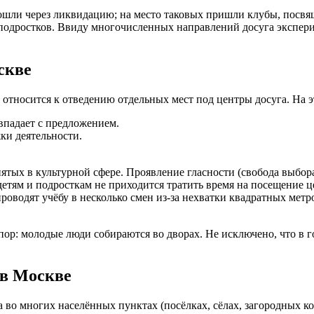
рошли через ликвидацию; на место таковых пришли клубы, пос
 подростков. Ввиду многочисленных направлений досуга экспер
скве
 относится к отведению отдельных мест под центры досуга. На э
впадает с предложением.
ки деятельности.
ятых в культурной сфере. Проявление гласности (свобода выбор
етям и подросткам не приходится тратить время на посещение ц
роводят учёбу в несколько смен из-за нехватки квадратных метр
пор: молодые люди собираются во дворах. Не исключено, что в 
 в Москве
 во многих населённых пунктах (посёлках, сёлах, загородных к