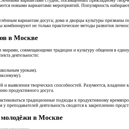
енными вариантами студий, посвящённых прикладному творчеств
ваются новыми вариантами мероприятий. Популярность набирают
еделённым вариантам досуга; дома и дворцы культуры призваны
лы комбинируют не только практические методы развития личнос
ов в Москве
мирами, совмещающими традиции и культуру общения в единую 
пекта деятельности:
школьным урокам).
аксимуму).
ей и выявления творческих способностей. Разумеется, владение
нию продуктивного досуга.
рактиковаться традиционные подходы к продуктивному времяпр
м у преподавателей деятельность сводится к закреплению предст
 молодёжи в Москве