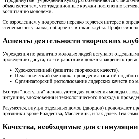
"Продвинутые" учреждения культуры объединяются с многочисл
объясняется тем, что традиционные кружки постепенно затме
воспитанию молодёжи.
Со взрослением у подростков нередко теряется интерес к опр
степенью энтузиазма, набирается в такие клубы. Профессиона
Аспекты деятельности творческих клуб
Учреждения по развитию молодых людей вступают отдельными 
проведению досуга, то эти работники должны закрепить три ас
Художественный (развитие творческих качеств).
Педагогический (методика проведения занятий подобно 
Организаторский (использование лидерских качеств по м
Все три "постулата" используются для увлечения молодых люд
интуиции, вдохновения и технологического подхода к проведе
Разумеется, внутри отдельных домов (дворцов) продолжают п
праздники вроде Рождества, Масленицы, и так далее. Тем самы
Качества, необходимые для стимуляции