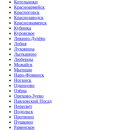
Котельники
Красноармейск
Красногорск
Краснозаводск
Краснознаменск
Кубинка
Куровское
Ликино-Дулёво
Лобня
Луховицы
Лыткарино
Люберцы
Можайск
Мытищи
Наро-Фоминск
Ногинск
Одинцово
Озёры
Орехово-Зуево
Павловский Посад
Пересвет
Подольск
Протвино
Пушкино
Раменское