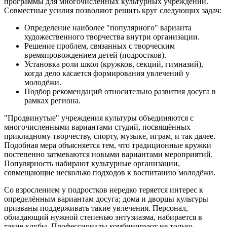
программы для многочисленных культурных учреждений.
Совместные усилия позволяют решить круг следующих задач:
Определение наиболее "популярного" варианта
художественного творчества внутри организации.
Решение проблем, связанных с творческим
времяпровождением детей (подростков).
Установка роли школ (кружков, секций, гимназий),
когда дело касается формирования увлечений у
молодёжи.
Подбор рекомендаций относительно развития досуга в
рамках региона.
"Продвинутые" учреждения культуры объединяются с
многочисленными вариантами студий, посвящённых
прикладному творчеству, спорту, музыке, играм, и так далее.
Подобная мера объясняется тем, что традиционные кружки
постепенно затмеваются новыми вариантами мероприятий.
Популярность набирают культурные организации,
совмещающие несколько подходов к воспитанию молодёжи.
Со взрослением у подростков нередко теряется интерес к
определённым вариантам досуга; дома и дворцы культуры
призваны поддерживать такие увлечения. Персонал,
обладающий нужной степенью энтузиазма, набирается в
такие клубы. Профессионалы комбинируют не только