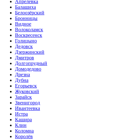
Апрелевка
Балашиха
Белоозёрский
Бронницы
Видное
Волоколамск
Воскресенск
Голицыно
Дедовск
Дзержинский
Дмитров
Долгопрудный
Домодедово
Дрезна
Дубна
Егорьевск
Жуковский
Зарайск
Звенигород
Ивантеевка
Истра
Кашира
Клин
Коломна
Королёв