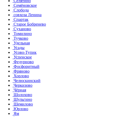
Селятино
Семёновское
Слобода
совхоза Ленина
Спартак
Старое Бобренево
Суханово
Томилино
Тучково
Удельная
Усады
Усово-Тупик
Успенское
Федурново
Фосфоритный
Фряново
Хорлово
Челюскинский
Черкизово
Чёрная
Шолохово
Шульгино
Щемилово
Юрлово
Ям