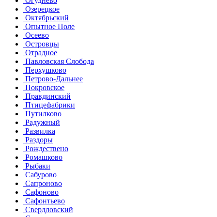
Огуднево
Озерецкое
Октябрьский
Опытное Поле
Осеево
Островцы
Отрадное
Павловская Слобода
Перхушково
Петрово-Дальнее
Покровское
Правдинский
Птицефабрики
Путилково
Радужный
Развилка
Раздоры
Рождествено
Ромашково
Рыбаки
Сабурово
Сапроново
Сафоново
Сафонтьево
Свердловский