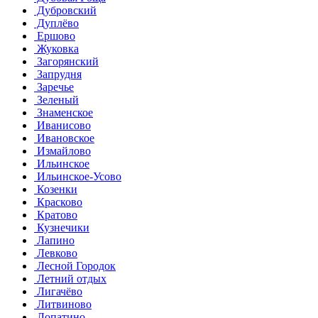
Дубровский
Дуплёво
Ершово
Жуковка
Загорянский
Запрудня
Заречье
Зеленый
Знаменское
Иванисово
Ивановское
Измайлово
Ильинское
Ильинское-Усово
Козенки
Красково
Кратово
Кузнечики
Лапино
Левково
Лесной Городок
Летний отдых
Лигачёво
Литвиново
Лопатино