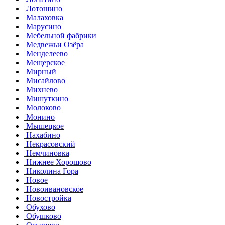
Лотошино
Малаховка
Марусино
Мебельной фабрики
Медвежьи Озёра
Менделеево
Мещерское
Мирный
Мисайлово
Михнево
Мишуткино
Молоково
Монино
Мышецкое
Нахабино
Некрасовский
Немчиновка
Нижнее Хорошово
Николина Гора
Новое
Новоивановское
Новостройка
Обухово
Обушково