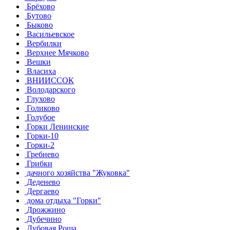
Брёхово
Бутово
Быково
Васильевское
Вербилки
Верхнее Мячково
Вешки
Власиха
ВНИИССОК
Володарского
Глухово
Голиково
Голубое
Горки Ленинские
Горки-10
Горки-2
Гребнево
Грибки
дачного хозяйства "Жуковка"
Деденево
Дергаево
дома отдыха "Горки"
Дрожжино
Дубечино
Дубовая Роща