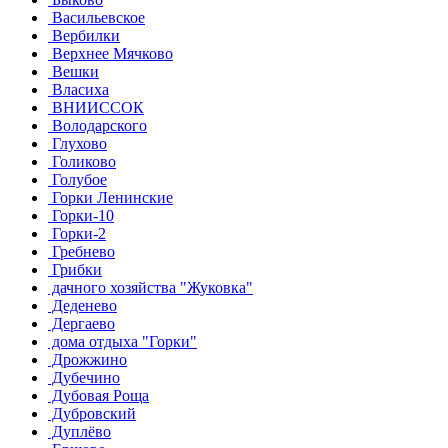
Васильевское
Вербилки
Верхнее Мячково
Вешки
Власиха
ВНИИССОК
Володарского
Глухово
Голиково
Голубое
Горки Ленинские
Горки-10
Горки-2
Гребнево
Грибки
дачного хозяйства "Жуковка"
Деденево
Дергаево
дома отдыха "Горки"
Дрожжино
Дубечино
Дубовая Роща
Дубровский
Дуплёво