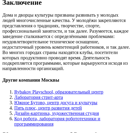
Заключение
Дома и дворцы культуры призваны развивать у молодых
людей многочисленные качества. У молодёжи закрепляются
представления о традициях, творчестве, спорте,
профессиональной занятости, и так далее. Разумеется, каждое
заведение сталкивается с определёнными проблемами:
неудовлетворительное техническое оснащение,
недостаточный уровень компетенций работников, и так далее.
Во многих городах страны находятся клубы, посетители
которых продуктивно проводят время. Деятельность
подкрепляется программами, которые варьируются исходя из
направленности организаций.
Другие компании Москвы
Rybakov Playschool, образовательный центр
Лаборатория стрит-арта
Южное Бутово, центр досуга и культуры
Пять плюс, центр развития детей
Дизайн-картинка, художественная студия
Код робота, лаборатория робототехники и
программирования