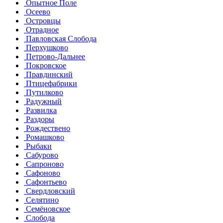
Опытное Поле
Осеево
Островцы
Отрадное
Павловская Слобода
Перхушково
Петрово-Дальнее
Покровское
Правдинский
Птицефабрики
Путилково
Радужный
Развилка
Раздоры
Рождествено
Ромашково
Рыбаки
Сабурово
Сапроново
Сафоново
Сафонтьево
Свердловский
Селятино
Семёновское
Слобода