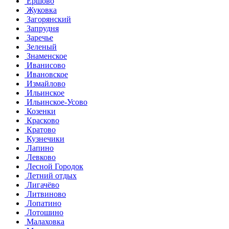
Ершово
Жуковка
Загорянский
Запрудня
Заречье
Зеленый
Знаменское
Иванисово
Ивановское
Измайлово
Ильинское
Ильинское-Усово
Козенки
Красково
Кратово
Кузнечики
Лапино
Левково
Лесной Городок
Летний отдых
Лигачёво
Литвиново
Лопатино
Лотошино
Малаховка