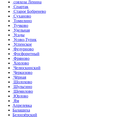
совхоза Ленина
Спартак
Старое Бобренево
Суханово
Томилино
Тучково
Удельная
Усады
Усово-Тупик
Успенское
Федурново
Фосфоритный
Фряново
Хорлово
Челюскинский
Черкизово
Чёрная
Шолохово
Шульгино
Щемилово
Юрлово
Ям
Апрелевка
Балашиха
Белоозёрский