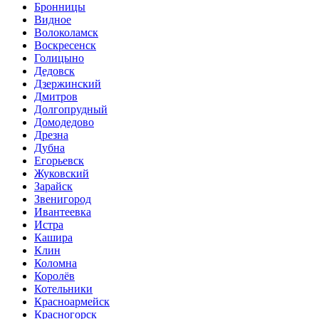
Бронницы
Видное
Волоколамск
Воскресенск
Голицыно
Дедовск
Дзержинский
Дмитров
Долгопрудный
Домодедово
Дрезна
Дубна
Егорьевск
Жуковский
Зарайск
Звенигород
Ивантеевка
Истра
Кашира
Клин
Коломна
Королёв
Котельники
Красноармейск
Красногорск