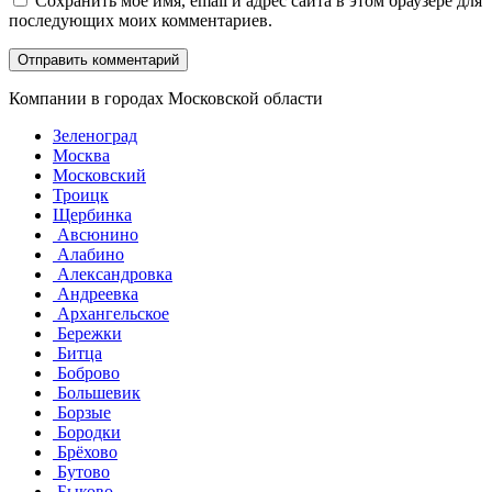
Сохранить моё имя, email и адрес сайта в этом браузере для
последующих моих комментариев.
Компании в городах Московской области
Зеленоград
Москва
Московский
Троицк
Щербинка
Авсюнино
Алабино
Александровка
Андреевка
Архангельское
Бережки
Битца
Боброво
Большевик
Борзые
Бородки
Брёхово
Бутово
Быково