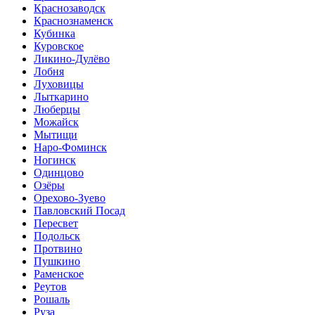
Краснозаводск
Краснознаменск
Кубинка
Куровское
Ликино-Дулёво
Лобня
Луховицы
Лыткарино
Люберцы
Можайск
Мытищи
Наро-Фоминск
Ногинск
Одинцово
Озёры
Орехово-Зуево
Павловский Посад
Пересвет
Подольск
Протвино
Пушкино
Раменское
Реутов
Рошаль
Руза