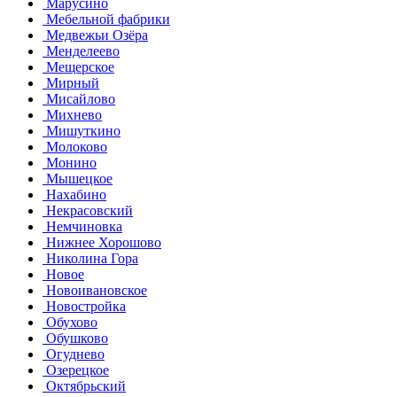
Марусино
Мебельной фабрики
Медвежьи Озёра
Менделеево
Мещерское
Мирный
Мисайлово
Михнево
Мишуткино
Молоково
Монино
Мышецкое
Нахабино
Некрасовский
Немчиновка
Нижнее Хорошово
Николина Гора
Новое
Новоивановское
Новостройка
Обухово
Обушково
Огуднево
Озерецкое
Октябрьский