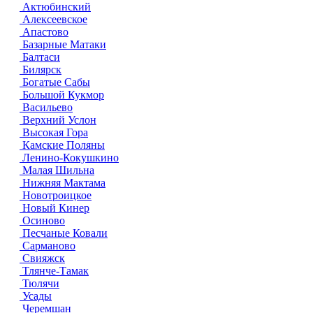
Актюбинский
Алексеевское
Апастово
Базарные Матаки
Балтаси
Билярск
Богатые Сабы
Большой Кукмор
Васильево
Верхний Услон
Высокая Гора
Камские Поляны
Ленино-Кокушкино
Малая Шильна
Нижняя Мактама
Новотроицкое
Новый Кинер
Осиново
Песчаные Ковали
Сарманово
Свияжск
Тлянче-Тамак
Тюлячи
Усады
Черемшан