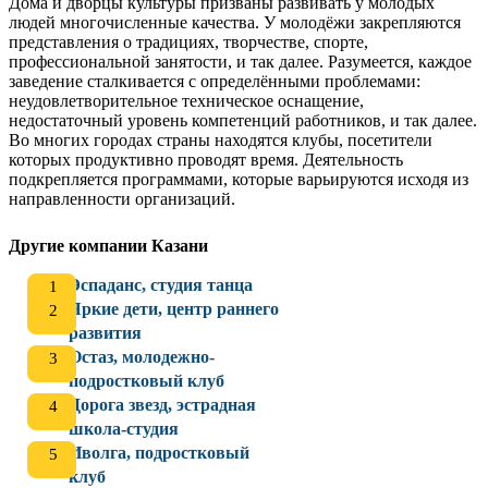
Дома и дворцы культуры призваны развивать у молодых
людей многочисленные качества. У молодёжи закрепляются
представления о традициях, творчестве, спорте,
профессиональной занятости, и так далее. Разумеется, каждое
заведение сталкивается с определёнными проблемами:
неудовлетворительное техническое оснащение,
недостаточный уровень компетенций работников, и так далее.
Во многих городах страны находятся клубы, посетители
которых продуктивно проводят время. Деятельность
подкрепляется программами, которые варьируются исходя из
направленности организаций.
Другие компании Казани
Эспаданс, студия танца
Яркие дети, центр раннего
развития
Остаз, молодежно-
подростковый клуб
Дорога звезд, эстрадная
школа-студия
Иволга, подростковый
клуб