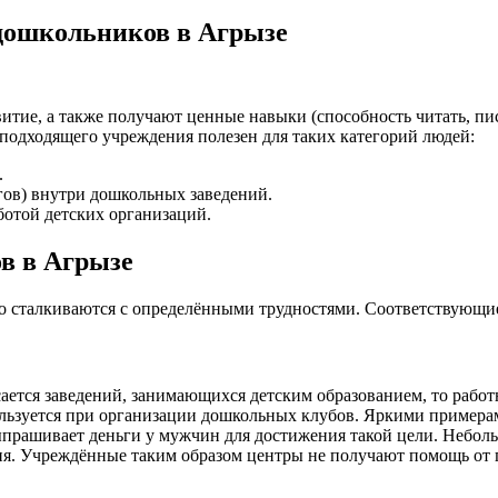
 дошкольников в Агрызе
итие, а также получают ценные навыки (способность читать, пис
подходящего учреждения полезен для таких категорий людей:
.
гов) внутри дошкольных заведений.
отой детских организаций.
ов в Агрызе
то сталкиваются с определёнными трудностями. Соответствующи
ается заведений, занимающихся детским образованием, то работ
спользуется при организации дошкольных клубов. Яркими прим
ыпрашивает деньги у мужчин для достижения такой цели. Неболь
ия. Учреждённые таким образом центры не получают помощь от г