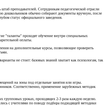
 штаб преподавателей. Сотрудникам педагогической отрасли
ению дошкольников обычно собирают документы вручную, после
клубом статус официального заведения.
гие "таланты" проходят обучение внутри специальных
варительной оплаты.
ления на дополнительные курсы, позволяющие проверить
тьми.
арианты не стоит: базовых знаний хватает как психологам, так
мещений на зоны под отдельные занятия или игры.
танников. Соответственно, применение зарубежных методик
ных групповых уроках, проходящих 2-3 раза каждую неделю.
ались с учителями по поводу подбора подходящей методики