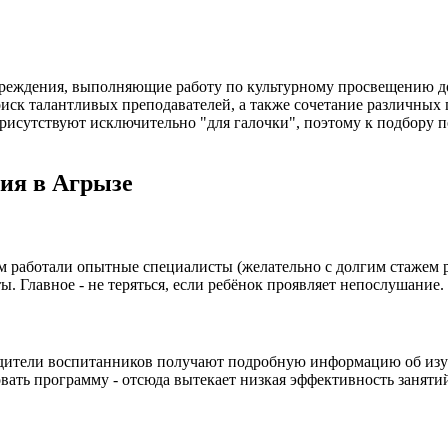
чреждения, выполняющие работу по культурному просвещению до
иск талантливых преподавателей, а также сочетание различных 
рисутствуют исключительно "для галочки", поэтому к подбору п
ия в Агрызе
м работали опытные специалисты (желательно с долгим стажем ра
ы. Главное - не теряться, если ребёнок проявляет непослушание
дители воспитанников получают подробную информацию об изуча
вать программу - отсюда вытекает низкая эффективность заняти