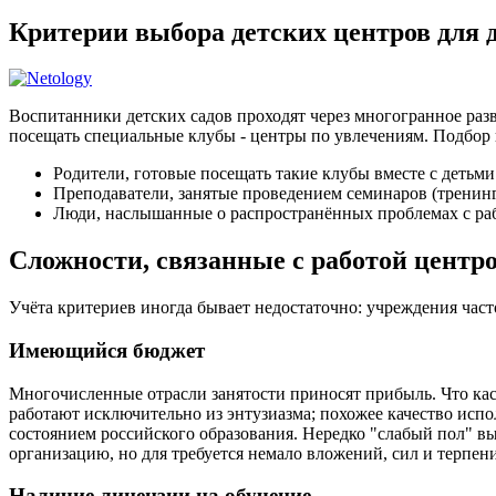
Критерии выбора детских центров для
Воспитанники детских садов проходят через многогранное разв
посещать специальные клубы - центры по увлечениям. Подбор 
Родители, готовые посещать такие клубы вместе с детьми
Преподаватели, занятые проведением семинаров (тренин
Люди, наслышанные о распространённых проблемах с раб
Сложности, связанные с работой центр
Учёта критериев иногда бывает недостаточно: учреждения час
Имеющийся бюджет
Многочисленные отрасли занятости приносят прибыль. Что кас
работают исключительно из энтузиазма; похожее качество и
состоянием российского образования. Нередко "слабый пол" в
организацию, но для требуется немало вложений, сил и терпен
Наличие лицензии на обучение