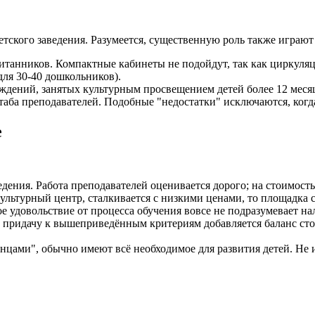
кого заведения. Разумеется, существенную роль также играют 
итанников. Компактные кабинеты не подойдут, так как циркуляц
для 30-40 дошкольников).
ждений, занятых культурным просвещением детей более 12 меся
ба преподавателей. Подобные "недостатки" исключаются, когда
е
едения. Работа преподавателей оценивается дорого; на стоимос
ультурный центр, сталкивается с низкими ценами, то площадка с
 удовольствие от процесса обучения вовсе не подразумевает на
придачу к вышеприведённым критериям добавляется баланс стоим
нцами", обычно имеют всё необходимое для развития детей. Не 