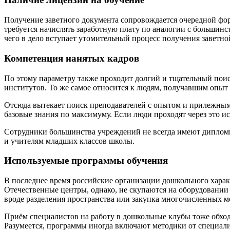
Получение заветного документа сопровождается очередной фо
требуется начислять заработную плату по аналогии с больши
чего в дело вступает утомительный процесс получения заветно
Компетенция нанятых кадров
По этому параметру также проходит долгий и тщательный поис
институтов. То же самое относится к людям, получавшим опыт 
Отсюда вытекает поиск преподавателей с опытом и прилежным
базовые знания по максимуму. Если люди проходят через это ис
Сотрудники большинства учреждений не всегда имеют дипломы, 
и учителям младших классов школы.
Используемые программы обучения
В последнее время российские организации дошкольного харак
Отечественные центры, однако, не скупаются на оборудовании
вроде разделения пространства или закупка многочисленных 
Приём специалистов на работу в дошкольные клубы тоже обходи
Разумеется, программы иногда включают методики от специали