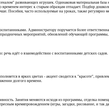
сеналом" развивающих игрушек. Одинаковая материальная база н
со временем интерес к старым образцам отпадает. Подбор дошко
учше. Пособия, часто используемые на уроках, также регулярно м
оспитанниками. Администратору поручается более ответственная
е праздничных мероприятий, обновлений обучающей программы, 
: речь идёт о взаимодействии с воспитанниками детских садов.
полняется в ярких цветах - акцент сводится к "красоте", привл
яжении долгого времени.
ивность. Занятия меняются исходя из программы, отделка помещ
ресным времяпровождением (игры, загадки, рисование, и так да