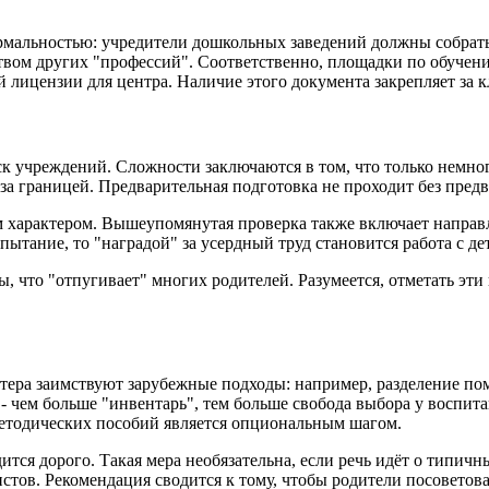
рмальностью: учредители дошкольных заведений должны собрать
нством других "профессий". Соответственно, площадки по обуч
й лицензии для центра. Наличие этого документа закрепляет за 
к учреждений. Сложности заключаются в том, что только немно
за границей. Предварительная подготовка не проходит без пред
 характером. Вышеупомянутая проверка также включает направ
пытание, то "наградой" за усердный труд становится работа с де
что "отпугивает" многих родителей. Разумеется, отметать эти в
тера заимствуют зарубежные подходы: например, разделение по
 - чем больше "инвентарь", тем больше свобода выбора у воспи
методических пособий является опциональным шагом.
тся дорого. Такая мера необязательна, если речь идёт о типич
стов. Рекомендация сводится к тому, чтобы родители посоветов