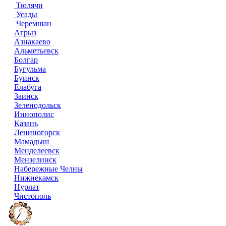
Тюлячи
Усады
Черемшан
Агрыз
Азнакаево
Альметьевск
Болгар
Бугульма
Буинск
Елабуга
Заинск
Зеленодольск
Иннополис
Казань
Лениногорск
Мамадыш
Менделеевск
Мензелинск
Набережные Челны
Нижнекамск
Нурлат
Чистополь