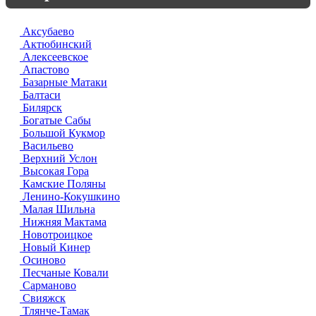
Аксубаево
Актюбинский
Алексеевское
Апастово
Базарные Матаки
Балтаси
Билярск
Богатые Сабы
Большой Кукмор
Васильево
Верхний Услон
Высокая Гора
Камские Поляны
Ленино-Кокушкино
Малая Шильна
Нижняя Мактама
Новотроицкое
Новый Кинер
Осиново
Песчаные Ковали
Сарманово
Свияжск
Тлянче-Тамак