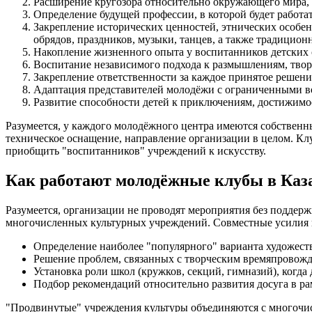
Расширение кругозора относительно окружающего мира, 
Определение будущей профессии, в которой будет работа
Закрепление исторических ценностей, этнических особе
обрядов, праздников, музыки, танцев, а также традицион
Накопление жизненного опыта у воспитанников детских 
Воспитание независимого подхода к размышлениям, тво
Закрепление ответственности за каждое принятое решение
Адаптация представителей молодёжи с ограниченными в
Развитие способности детей к приключениям, достижимо
Разумеется, у каждого молодёжного центра имеются собственн
техническое оснащение, направление организации в целом. Клу
приобщить "воспитанников" учреждений к искусству.
Как работают молодёжные клубы в Каз
Разумеется, организации не проводят мероприятия без подде
многочисленных культурных учреждений. Совместные усилия 
Определение наиболее "популярного" варианта художест
Решение проблем, связанных с творческим времяпровожде
Установка роли школ (кружков, секций, гимназий), когда
Подбор рекомендаций относительно развития досуга в ра
"Продвинутые" учреждения культуры объединяются с многочисл