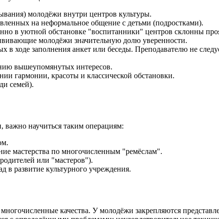
ывания) молодёжи внутри центров культуры.
вленных на неформальное общение с детьми (подростками).
нно в уютной обстановке "воспитанники" центров склонны проя
ививающие молодёжи значительную долю уверенности.
х в ходе заполнения анкет или беседы. Преподавателю не следуе
ению вышеупомянутых интересов.
нии гармонии, красоты и классической обстановки.
ди семей).
, важно научиться таким операциям:
ом.
ние мастерства по многочисленным "ремёслам".
родителей или "мастеров").
д в развитие культурного учреждения.
многочисленные качества. У молодёжи закрепляются представлен