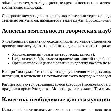
объясняется тем, что традиционные кружки постепенно затме
воспитанию молодёжи.
Со взрослением у подростков нередко теряется интерес к опр
степенью энтузиазма, набирается в такие клубы. Профессиона
Аспекты деятельности творческих клуб
Учреждения по развитию молодых людей вступают отдельными 
проведению досуга, то эти работники должны закрепить три ас
Художественный (развитие творческих качеств).
Педагогический (методика проведения занятий подобно 
Организаторский (использование лидерских качеств по м
Все три "постулата" используются для увлечения молодых люд
интуиции, вдохновения и технологического подхода к проведе
Разумеется, внутри отдельных домов (дворцов) продолжают п
праздники вроде Рождества, Масленицы, и так далее. Тем самы
Качества, необходимые для стимуляции
Культурный досуг подразумевает владение рядом навыков, по