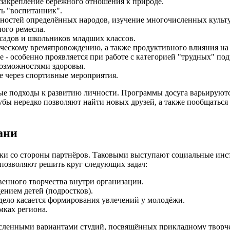
закрепление бережного отношения к природе.
ть "воспитанник".
нностей определённых народов, изучение многочисленных культ
ного ремесла.
садов и школьников младших классов.
рческому времяпровождению, а также продуктивного влияния н
 - особенно проявляется при работе с категорией "трудных" под
озможностями здоровья.
е через спортивные мероприятия.
ые подходы к развитию личности. Программы досуга варьируются
бы нередко позволяют найти новых друзей, а также пообщаться с
ани
ржки со стороны партнёров. Таковыми выступают социальные и
позволяют решить круг следующих задач:
венного творчества внутри организации.
нием детей (подростков).
 дело касается формирования увлечений у молодёжи.
мках региона.
енными вариантами студий, посвящённых прикладному творчеств