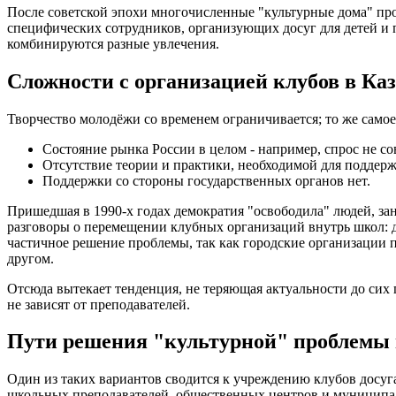
После советской эпохи многочисленные "культурные дома" п
специфических сотрудников, организующих досуг для детей и
комбинируются разные увлечения.
Сложности с организацией клубов в Ка
Творчество молодёжи со временем ограничивается; то же самое
Состояние рынка России в целом - например, спрос не со
Отсутствие теории и практики, необходимой для поддерж
Поддержки со стороны государственных органов нет.
Пришедшая в 1990-х годах демократия "освободила" людей, зан
разговоры о перемещении клубных организаций внутрь школ: д
частичное решение проблемы, так как городские организации п
другом.
Отсюда вытекает тенденция, не теряющая актуальности до сих 
не зависят от преподавателей.
Пути решения "культурной" проблемы 
Один из таких вариантов сводится к учреждению клубов досуга
школьных преподавателей, общественных центров и муниципал