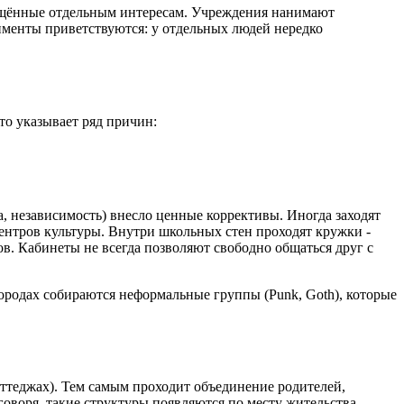
вящённые отдельным интересам. Учреждения нанимают
именты приветствуются: у отдельных людей нередко
то указывает ряд причин:
а, независимость) внесло ценные коррективы. Иногда заходят
ентров культуры. Внутри школьных стен проходят кружки -
ов. Кабинеты не всегда позволяют свободно общаться друг с
городах собираются неформальные группы (Punk, Goth), которые
оттеджах). Тем самым проходит объединение родителей,
воря, такие структуры появляются по месту жительства