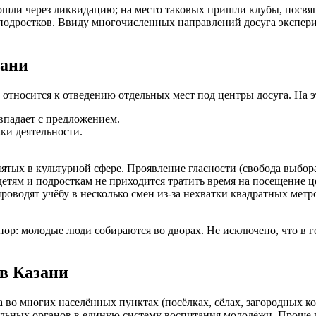
рошли через ликвидацию; на место таковых пришли клубы, пос
 подростков. Ввиду многочисленных направлений досуга экспер
зани
 относится к отведению отдельных мест под центры досуга. На э
впадает с предложением.
ки деятельности.
ятых в культурной сфере. Проявление гласности (свобода выбор
етям и подросткам не приходится тратить время на посещение ц
роводят учёбу в несколько смен из-за нехватки квадратных метр
пор: молодые люди собираются во дворах. Не исключено, что в 
в Казани
 во многих населённых пунктах (посёлках, сёлах, загородных к
ьных органов в единую систему воспитания молодёжи. Проще го