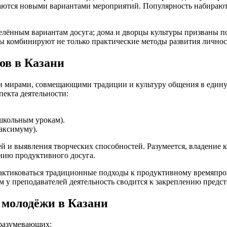
ваются новыми вариантами мероприятий. Популярность набирают
еделённым вариантам досуга; дома и дворцы культуры призваны
лы комбинируют не только практические методы развития личнос
ов в Казани
мирами, совмещающими традиции и культуру общения в единую 
пекта деятельности:
школьным урокам).
аксимуму).
ей и выявления творческих способностей. Разумеется, владение
нию продуктивного досуга.
рактиковаться традиционные подходы к продуктивному времяпр
м у преподавателей деятельность сводится к закреплению предст
 молодёжи в Казани
дразумевающих: