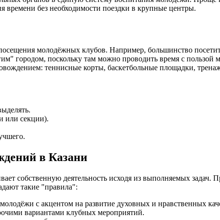
ия времени без необходимости поездки в крупные центры.
сещения молодёжных клубов. Например, большинство посетителе
гим" городом, поскольку там можно проводить время с пользой 
вождением: теннисные корты, баскетбольные площадки, тренажё
выделять.
и или секции).
учшего.
ждений в Казани
ает собственную деятельность исходя из выполняемых задач. 
адают такие "правила":
 молодёжи с акцентом на развитие духовных и нравственных кач
прочими вариантами клубных мероприятий.