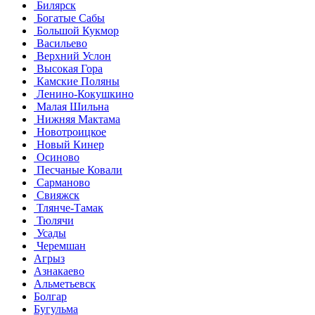
Билярск
Богатые Сабы
Большой Кукмор
Васильево
Верхний Услон
Высокая Гора
Камские Поляны
Ленино-Кокушкино
Малая Шильна
Нижняя Мактама
Новотроицкое
Новый Кинер
Осиново
Песчаные Ковали
Сарманово
Свияжск
Тлянче-Тамак
Тюлячи
Усады
Черемшан
Агрыз
Азнакаево
Альметьевск
Болгар
Бугульма