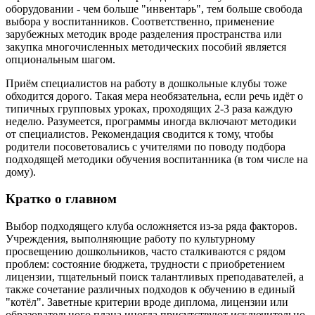
оборудовании - чем больше "инвентарь", тем больше свобода
выбора у воспитанников. Соответственно, применение
зарубежных методик вроде разделения пространства или
закупка многочисленных методических пособий является
опциональным шагом.
Приём специалистов на работу в дошкольные клубы тоже
обходится дорого. Такая мера необязательна, если речь идёт о
типичных групповых уроках, проходящих 2-3 раза каждую
неделю. Разумеется, программы иногда включают методики
от специалистов. Рекомендация сводится к тому, чтобы
родители посоветовались с учителями по поводу подбора
подходящей методики обучения воспитанника (в том числе на
дому).
Кратко о главном
Выбор подходящего клуба осложняется из-за ряда факторов.
Учреждения, выполняющие работу по культурному
просвещению дошкольников, часто сталкиваются с рядом
проблем: состояние бюджета, трудности с приобретением
лицензии, тщательный поиск талантливых преподавателей, а
также сочетание различных подходов к обучению в единый
"котёл". Заветные критерии вроде диплома, лицензии или
образовательного плана иногда присутствуют исключительно