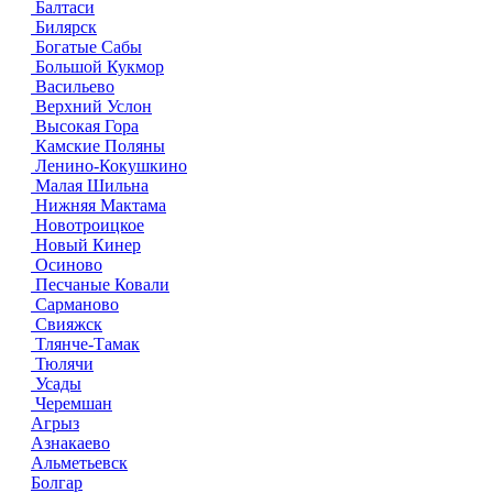
Балтаси
Билярск
Богатые Сабы
Большой Кукмор
Васильево
Верхний Услон
Высокая Гора
Камские Поляны
Ленино-Кокушкино
Малая Шильна
Нижняя Мактама
Новотроицкое
Новый Кинер
Осиново
Песчаные Ковали
Сарманово
Свияжск
Тлянче-Тамак
Тюлячи
Усады
Черемшан
Агрыз
Азнакаево
Альметьевск
Болгар