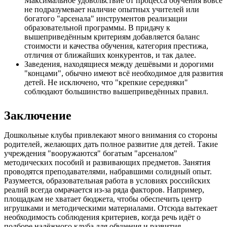
Максимальное удовольствие от процесса обучения вовсе
не подразумевает наличие опытных учителей или
богатого "арсенала" инструментов реализации
образовательной программы. В придачу к
вышеприведённым критериям добавляется баланс
стоимости и качества обучения, категория престижа,
отличия от ближайших конкурентов, и так далее.
Заведения, находящиеся между дешёвыми и дорогими
"концами", обычно имеют всё необходимое для развития
детей. Не исключено, что "крепкие середняки"
соблюдают большинство вышеприведённых правил.
Заключение
Дошкольные клубы привлекают много внимания со стороны
родителей, желающих дать полное развитие для детей. Такие
учреждения "вооружаются" богатым "арсеналом"
методических пособий и развивающих предметов. Занятия
проводятся преподавателями, набравшими солидный опыт.
Разумеется, образовательная работа в условиях российских
реалий всегда омрачается из-за ряда факторов. Например,
площадкам не хватает бюджета, чтобы обеспечить центр
игрушками и методическими материалами. Отсюда вытекает
необходимость соблюдения критериев, когда речь идёт о
подборе надёжного клуба для обучения и развития