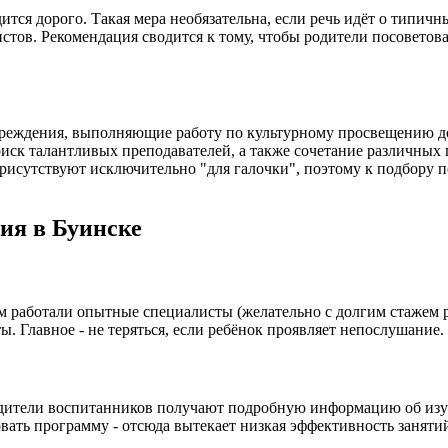
тся дорого. Такая мера необязательна, если речь идёт о типич
стов. Рекомендация сводится к тому, чтобы родители посоветов
чреждения, выполняющие работу по культурному просвещению до
иск талантливых преподавателей, а также сочетание различных 
рисутствуют исключительно "для галочки", поэтому к подбору п
ия в Буинске
м работали опытные специалисты (желательно с долгим стажем ра
ы. Главное - не теряться, если ребёнок проявляет непослушание
дители воспитанников получают подробную информацию об изуча
вать программу - отсюда вытекает низкая эффективность заняти