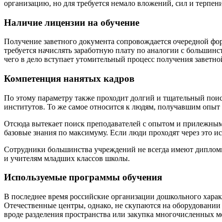
организацию, но для требуется немало вложений, сил и терпен
Наличие лицензии на обучение
Получение заветного документа сопровождается очередной фо
требуется начислять заработную плату по аналогии с больши
чего в дело вступает утомительный процесс получения заветно
Компетенция нанятых кадров
По этому параметру также проходит долгий и тщательный поис
институтов. То же самое относится к людям, получавшим опыт 
Отсюда вытекает поиск преподавателей с опытом и прилежным
базовые знания по максимуму. Если люди проходят через это ис
Сотрудники большинства учреждений не всегда имеют дипломы, 
и учителям младших классов школы.
Используемые программы обучения
В последнее время российские организации дошкольного харак
Отечественные центры, однако, не скупаются на оборудовании
вроде разделения пространства или закупка многочисленных 