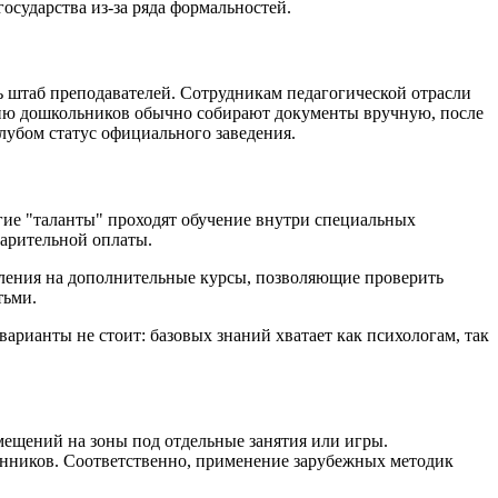
осударства из-за ряда формальностей.
 штаб преподавателей. Сотрудникам педагогической отрасли
ению дошкольников обычно собирают документы вручную, после
клубом статус официального заведения.
гие "таланты" проходят обучение внутри специальных
варительной оплаты.
ления на дополнительные курсы, позволяющие проверить
тьми.
арианты не стоит: базовых знаний хватает как психологам, так
мещений на зоны под отдельные занятия или игры.
танников. Соответственно, применение зарубежных методик