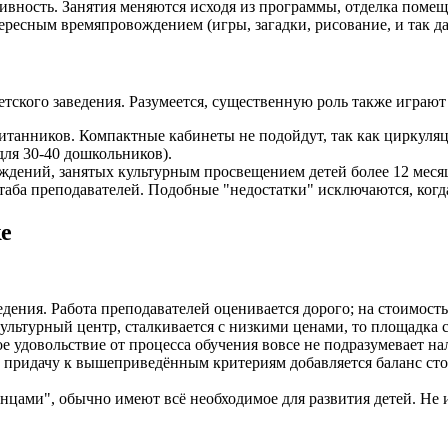
ивность. Занятия меняются исходя из программы, отделка помещ
ресным времяпровождением (игры, загадки, рисование, и так да
кого заведения. Разумеется, существенную роль также играют 
итанников. Компактные кабинеты не подойдут, так как циркуляц
для 30-40 дошкольников).
ждений, занятых культурным просвещением детей более 12 меся
ба преподавателей. Подобные "недостатки" исключаются, когда
ке
едения. Работа преподавателей оценивается дорого; на стоимос
ультурный центр, сталкивается с низкими ценами, то площадка с
 удовольствие от процесса обучения вовсе не подразумевает на
придачу к вышеприведённым критериям добавляется баланс стоим
нцами", обычно имеют всё необходимое для развития детей. Не 