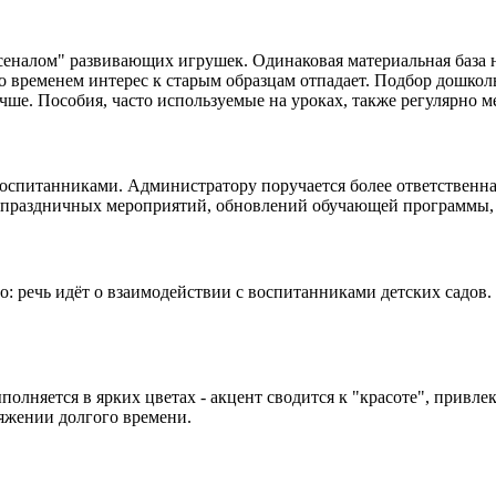
сеналом" развивающих игрушек. Одинаковая материальная база н
со временем интерес к старым образцам отпадает. Подбор дошко
учше. Пособия, часто используемые на уроках, также регулярно м
оспитанниками. Администратору поручается более ответственная
е праздничных мероприятий, обновлений обучающей программы, 
: речь идёт о взаимодействии с воспитанниками детских садов.
полняется в ярких цветах - акцент сводится к "красоте", привл
яжении долгого времени.