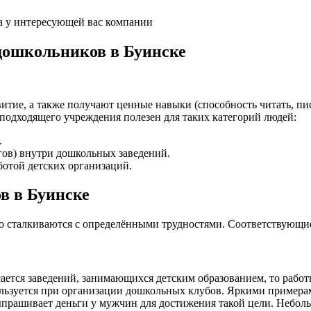
а у интересующей вас компании
дошкольников в Буинске
итие, а также получают ценные навыки (способность читать, пис
подходящего учреждения полезен для таких категорий людей:
.
гов) внутри дошкольных заведений.
отой детских организаций.
в в Буинске
то сталкиваются с определёнными трудностями. Соответствующи
ается заведений, занимающихся детским образованием, то работ
спользуется при организации дошкольных клубов. Яркими прим
ыпрашивает деньги у мужчин для достижения такой цели. Неболь