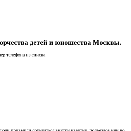
орчества детей и юношества Москвы.
ер телефона из списка.
 люди привыкли собираться внутри квартир, подъездов или во