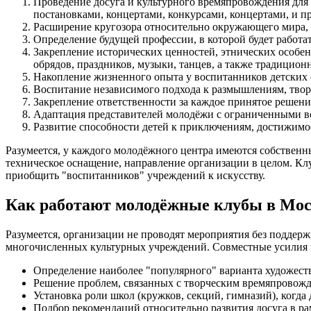
Проведение досуга и культурного времяпровождения для
постановками, концертами, конкурсами, концертами, и 
Расширение кругозора относительно окружающего мира, 
Определение будущей профессии, в которой будет работа
Закрепление исторических ценностей, этнических особе
обрядов, праздников, музыки, танцев, а также традицион
Накопление жизненного опыта у воспитанников детских 
Воспитание независимого подхода к размышлениям, тво
Закрепление ответственности за каждое принятое решение
Адаптация представителей молодёжи с ограниченными в
Развитие способности детей к приключениям, достижимо
Разумеется, у каждого молодёжного центра имеются собственн
техническое оснащение, направление организации в целом. Клу
приобщить "воспитанников" учреждений к искусству.
Как работают молодёжные клубы в Мо
Разумеется, организации не проводят мероприятия без подде
многочисленных культурных учреждений. Совместные усилия 
Определение наиболее "популярного" варианта художест
Решение проблем, связанных с творческим времяпровожде
Установка роли школ (кружков, секций, гимназий), когда
Подбор рекомендаций относительно развития досуга в ра