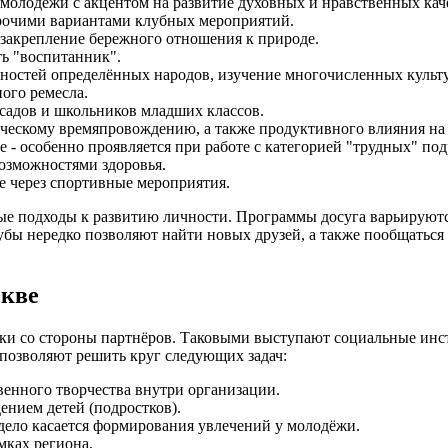
 молодёжи с акцентом на развитие духовных и нравственных кач
прочими вариантами клубных мероприятий.
закрепление бережного отношения к природе.
ть "воспитанник".
нностей определённых народов, изучение многочисленных культ
ного ремесла.
садов и школьников младших классов.
рческому времяпровождению, а также продуктивного влияния н
 - особенно проявляется при работе с категорией "трудных" под
озможностями здоровья.
е через спортивные мероприятия.
ые подходы к развитию личности. Программы досуга варьируются
бы нередко позволяют найти новых друзей, а также пообщаться с
скве
ржки со стороны партнёров. Таковыми выступают социальные и
позволяют решить круг следующих задач:
венного творчества внутри организации.
нием детей (подростков).
 дело касается формирования увлечений у молодёжи.
мках региона.