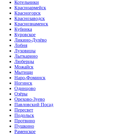
Котельники
Красноармейск
Красногорск
Краснозаводск
Краснознаменск
Кубинка
Куровское
Ликино-Дулёво
Лобня
Луховицы
Лыткарино
Люберцы
Можайск
Мытищи
Наро-Фоминск
Ногинск
Одинцово
Озёры
Орехово-Зуево
Павловский Посад
Пересвет
Подольск
Протвино
Пушкино
Раменское