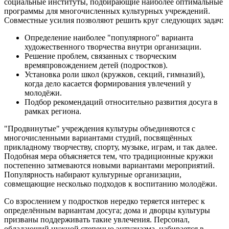
социальные институты, подбирающие наиболее оптимальные
программы для многочисленных культурных учреждений.
Совместные усилия позволяют решить круг следующих задач:
Определение наиболее "популярного" варианта
художественного творчества внутри организации.
Решение проблем, связанных с творческим
времяпровождением детей (подростков).
Установка роли школ (кружков, секций, гимназий),
когда дело касается формирования увлечений у
молодёжи.
Подбор рекомендаций относительно развития досуга в
рамках региона.
"Продвинутые" учреждения культуры объединяются с
многочисленными вариантами студий, посвящённых
прикладному творчеству, спорту, музыке, играм, и так далее.
Подобная мера объясняется тем, что традиционные кружки
постепенно затмеваются новыми вариантами мероприятий.
Популярность набирают культурные организации,
совмещающие несколько подходов к воспитанию молодёжи.
Со взрослением у подростков нередко теряется интерес к
определённым вариантам досуга; дома и дворцы культуры
призваны поддерживать такие увлечения. Персонал,
обладающий нужной степенью энтузиазма, набирается в