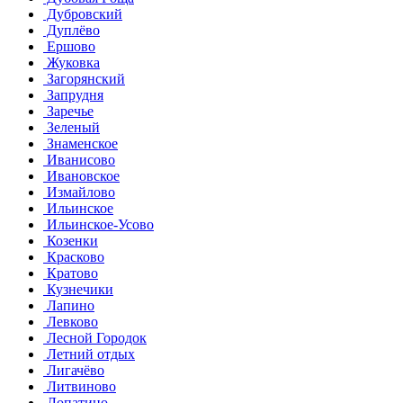
Дубровский
Дуплёво
Ершово
Жуковка
Загорянский
Запрудня
Заречье
Зеленый
Знаменское
Иванисово
Ивановское
Измайлово
Ильинское
Ильинское-Усово
Козенки
Красково
Кратово
Кузнечики
Лапино
Левково
Лесной Городок
Летний отдых
Лигачёво
Литвиново
Лопатино