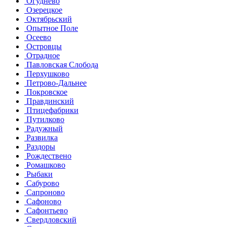
Огуднево
Озерецкое
Октябрьский
Опытное Поле
Осеево
Островцы
Отрадное
Павловская Слобода
Перхушково
Петрово-Дальнее
Покровское
Правдинский
Птицефабрики
Путилково
Радужный
Развилка
Раздоры
Рождествено
Ромашково
Рыбаки
Сабурово
Сапроново
Сафоново
Сафонтьево
Свердловский