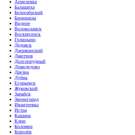
Апрелевка
Балашиха
Белоозёрский
Бронницы
Видное
Волоколамск
Воскресенск
Голицыно
Дедовск
Дзержинский
Дмитров
Долгопрудный
Домодедово
Дрезна
Дубна
Егорьевск
Жуковский
Зарайск
Звенигород
Ивантеевка
Истра
Кашира
Клин
Коломна
Королёв