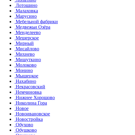
Лотошино
Малаховка
Марусино
Мебельной фабрики
Медвежьи Озёра
Менделеево
Мещерское
Мирный
Мисайлово
Михнево
Мишуткино
Молоково
Монино
Мышецкое
Нахабино
Некрасовский
Немчиновка
Нижнее Хорошово
Николина Гора
Новое
Новоивановское
Новостройка
Обухово
Обушково