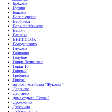
Брёхово
Бутово
Быково
Васильевское
Вербилки
Верхнее Мячково
Вешки
Власиха
ВНИИССОК
Володарского
Глухово
Голиково
Голубое
Горки Ленинские
Горки-10
Горки-2
Гребнево
Грибки
дачного хозяйства "Жуковка"
Деденево
Дергаево
дома отдыха "Горки"
Дрожжино
Дубечино
Дубовая Роща