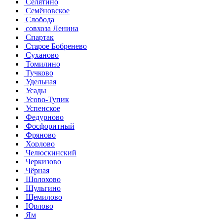
Селятино
Семёновское
Слобода
совхоза Ленина
Спартак
Старое Бобренево
Суханово
Томилино
Тучково
Удельная
Усады
Усово-Тупик
Успенское
Федурново
Фосфоритный
Фряново
Хорлово
Челюскинский
Черкизово
Чёрная
Шолохово
Шульгино
Щемилово
Юрлово
Ям