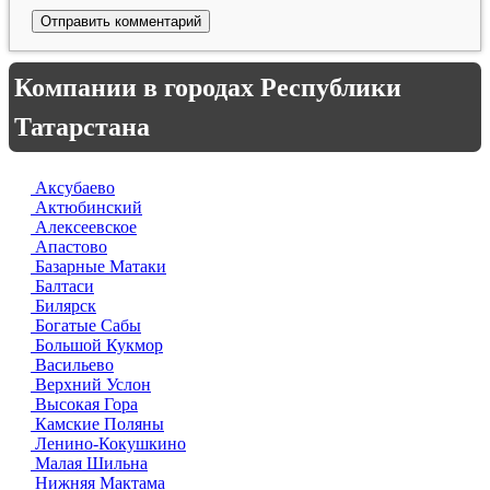
Компании в городах Республики
Татарстана
Аксубаево
Актюбинский
Алексеевское
Апастово
Базарные Матаки
Балтаси
Билярск
Богатые Сабы
Большой Кукмор
Васильево
Верхний Услон
Высокая Гора
Камские Поляны
Ленино-Кокушкино
Малая Шильна
Нижняя Мактама