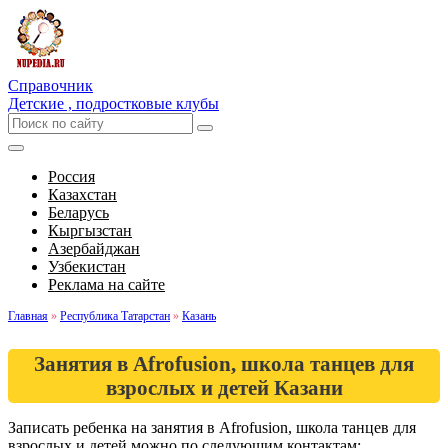
Справочник
Детские , подростковые клубы
Россия
Казахстан
Беларусь
Кыргызстан
Азербайджан
Узбекистан
Реклама на сайте
Главная
»
Республика Татарстан
»
Казань
Занятия в Afrofusion, школа танцев для
взрослых и детей Казани
Записать ребенка на занятия в Afrofusion, школа танцев для
взрослых и детей можно по следующим контактам: