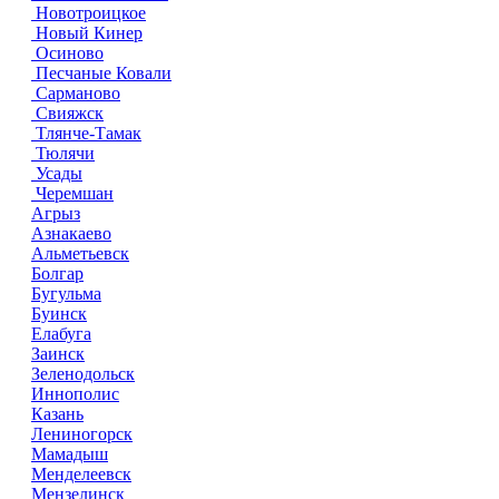
Новотроицкое
Новый Кинер
Осиново
Песчаные Ковали
Сарманово
Свияжск
Тлянче-Тамак
Тюлячи
Усады
Черемшан
Агрыз
Азнакаево
Альметьевск
Болгар
Бугульма
Буинск
Елабуга
Заинск
Зеленодольск
Иннополис
Казань
Лениногорск
Мамадыш
Менделеевск
Мензелинск