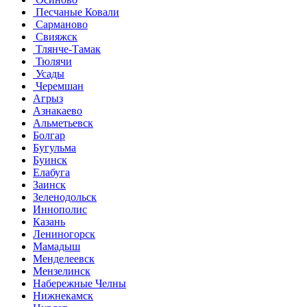
Песчаные Ковали
Сарманово
Свияжск
Тлянче-Тамак
Тюлячи
Усады
Черемшан
Агрыз
Азнакаево
Альметьевск
Болгар
Бугульма
Буинск
Елабуга
Заинск
Зеленодольск
Иннополис
Казань
Лениногорск
Мамадыш
Менделеевск
Мензелинск
Набережные Челны
Нижнекамск