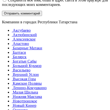
Сохранить моё имя, email и адрес сайта в этом браузере для
последующих моих комментариев.
Компании в городах Республики Татарстана
Аксубаево
Актюбинский
Алексеевское
Апастово
Базарные Матаки
Балтаси
Билярск
Богатые Сабы
Большой Кукмор
Васильево
Верхний Услон
Высокая Гора
Камские Поляны
Ленино-Кокушкино
Малая Шильна
Нижняя Мактама
Новотроицкое
Новый Кинер
Осиново