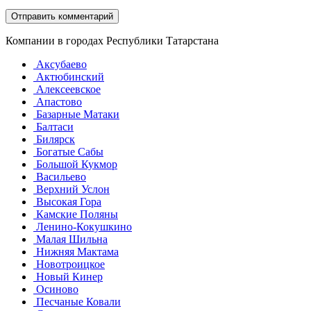
Компании в городах Республики Татарстана
Аксубаево
Актюбинский
Алексеевское
Апастово
Базарные Матаки
Балтаси
Билярск
Богатые Сабы
Большой Кукмор
Васильево
Верхний Услон
Высокая Гора
Камские Поляны
Ленино-Кокушкино
Малая Шильна
Нижняя Мактама
Новотроицкое
Новый Кинер
Осиново
Песчаные Ковали