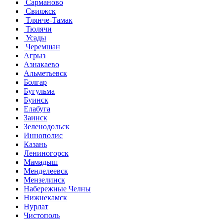
Сарманово
Свияжск
Тлянче-Тамак
Тюлячи
Усады
Черемшан
Агрыз
Азнакаево
Альметьевск
Болгар
Бугульма
Буинск
Елабуга
Заинск
Зеленодольск
Иннополис
Казань
Лениногорск
Мамадыш
Менделеевск
Мензелинск
Набережные Челны
Нижнекамск
Нурлат
Чистополь