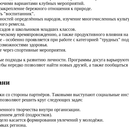
прочими вариантами клубных мероприятий.
закрепление бережного отношения к природе.
ть "воспитанник".
нностей определённых народов, изучение многочисленных культ
ного ремесла.
садов и школьников младших классов.
рческому времяпровождению, а также продуктивного влияния н
 - особенно проявляется при работе с категорией "трудных" под
озможностями здоровья.
е через спортивные мероприятия.
ые подходы к развитию личности. Программы досуга варьируются
бы нередко позволяют найти новых друзей, а также пообщаться с
ани
ржки со стороны партнёров. Таковыми выступают социальные и
позволяют решить круг следующих задач:
венного творчества внутри организации.
нием детей (подростков).
 дело касается формирования увлечений у молодёжи.
мках региона.