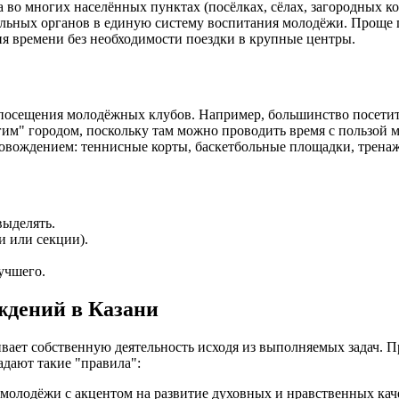
 во многих населённых пунктах (посёлках, сёлах, загородных к
ьных органов в единую систему воспитания молодёжи. Проще го
ия времени без необходимости поездки в крупные центры.
сещения молодёжных клубов. Например, большинство посетителе
гим" городом, поскольку там можно проводить время с пользой 
вождением: теннисные корты, баскетбольные площадки, тренажё
выделять.
и или секции).
учшего.
ждений в Казани
ает собственную деятельность исходя из выполняемых задач. 
адают такие "правила":
 молодёжи с акцентом на развитие духовных и нравственных кач