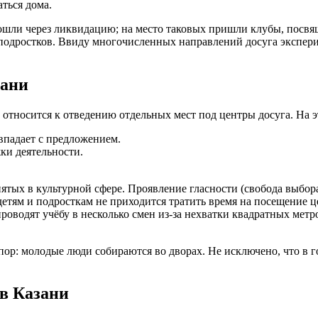
ться дома.
рошли через ликвидацию; на место таковых пришли клубы, пос
 подростков. Ввиду многочисленных направлений досуга экспер
зани
 относится к отведению отдельных мест под центры досуга. На э
впадает с предложением.
ки деятельности.
ятых в культурной сфере. Проявление гласности (свобода выбор
етям и подросткам не приходится тратить время на посещение ц
роводят учёбу в несколько смен из-за нехватки квадратных метр
пор: молодые люди собираются во дворах. Не исключено, что в 
в Казани