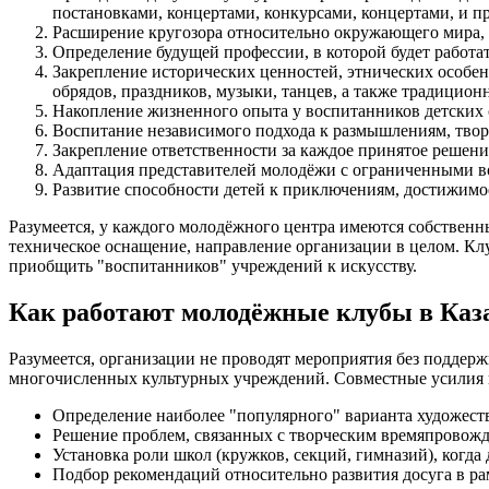
постановками, концертами, конкурсами, концертами, и 
Расширение кругозора относительно окружающего мира, 
Определение будущей профессии, в которой будет работа
Закрепление исторических ценностей, этнических особе
обрядов, праздников, музыки, танцев, а также традицион
Накопление жизненного опыта у воспитанников детских 
Воспитание независимого подхода к размышлениям, тво
Закрепление ответственности за каждое принятое решение
Адаптация представителей молодёжи с ограниченными в
Развитие способности детей к приключениям, достижимо
Разумеется, у каждого молодёжного центра имеются собственн
техническое оснащение, направление организации в целом. Клу
приобщить "воспитанников" учреждений к искусству.
Как работают молодёжные клубы в Каз
Разумеется, организации не проводят мероприятия без подде
многочисленных культурных учреждений. Совместные усилия 
Определение наиболее "популярного" варианта художест
Решение проблем, связанных с творческим времяпровожде
Установка роли школ (кружков, секций, гимназий), когда
Подбор рекомендаций относительно развития досуга в ра