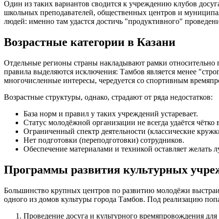
Один из таких вариантов сводится к учреждению клубов досуга
школьных преподавателей, общественных центров и муниципал
людей: именно там удастся достичь "продуктивного" проведен
Возрастные категории в Казани
Отдельные регионы страны накладывают рамки относительно по
правила выделяются исключения: Тамбов является менее "стро
многочисленные интересы, чередуется со спортивным времяпро
Возрастные структуры, однако, страдают от ряда недостатков:
База норм и правил у таких учреждений устаревает.
Статус молодёжной организации не всегда удаётся чётко 
Ограниченный спектр деятельности (классические кружк
Нет подготовки (переподготовки) сотрудников.
Обеспечение материалами и техникой оставляет желать л
Программы развития культурных учре
Большинство крупных центров по развитию молодёжи выстраив
одного из домов культуры города Тамбов. Под реализацию поп
Проведение досуга и культурного времяпровождения для