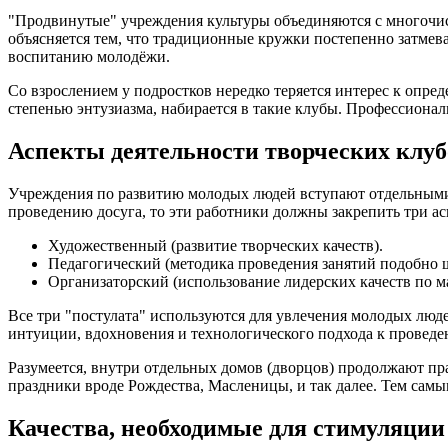
"Продвинутые" учреждения культуры объединяются с многочисл
объясняется тем, что традиционные кружки постепенно затме
воспитанию молодёжи.
Со взрослением у подростков нередко теряется интерес к опр
степенью энтузиазма, набирается в такие клубы. Профессиона
Аспекты деятельности творческих клуб
Учреждения по развитию молодых людей вступают отдельными 
проведению досуга, то эти работники должны закрепить три ас
Художественный (развитие творческих качеств).
Педагогический (методика проведения занятий подобно 
Организаторский (использование лидерских качеств по м
Все три "постулата" используются для увлечения молодых люд
интуиции, вдохновения и технологического подхода к проведе
Разумеется, внутри отдельных домов (дворцов) продолжают п
праздники вроде Рождества, Масленицы, и так далее. Тем самы
Качества, необходимые для стимуляции