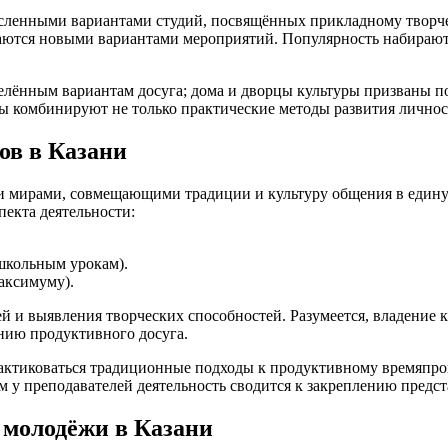
енными вариантами студий, посвящённых прикладному творчеств
ваются новыми вариантами мероприятий. Популярность набирают
еделённым вариантам досуга; дома и дворцы культуры призваны
лы комбинируют не только практические методы развития личнос
ов в Казани
мирами, совмещающими традиции и культуру общения в единую 
пекта деятельности:
школьным урокам).
аксимуму).
ей и выявления творческих способностей. Разумеется, владение
нию продуктивного досуга.
рактиковаться традиционные подходы к продуктивному времяпр
м у преподавателей деятельность сводится к закреплению предст
 молодёжи в Казани