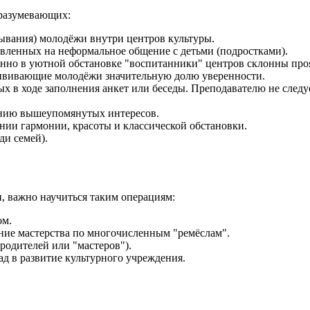
дразумевающих:
ывания) молодёжи внутри центров культуры.
вленных на неформальное общение с детьми (подростками).
нно в уютной обстановке "воспитанники" центров склонны проя
ививающие молодёжи значительную долю уверенности.
х в ходе заполнения анкет или беседы. Преподавателю не следуе
ению вышеупомянутых интересов.
нии гармонии, красоты и классической обстановки.
ди семей).
, важно научиться таким операциям:
ом.
ние мастерства по многочисленным "ремёслам".
родителей или "мастеров").
д в развитие культурного учреждения.