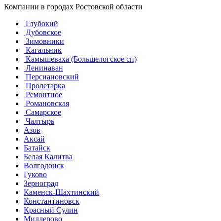
Компании в городах Ростовской области
Глубокий
Дубовское
Зимовники
Кагальник
Камышеваха (Большелогское сп)
Ленинаван
Персиановский
Пролетарка
Ремонтное
Романовская
Самарское
Чалтырь
Азов
Аксай
Батайск
Белая Калитва
Волгодонск
Гуково
Зерноград
Каменск-Шахтинский
Константиновск
Красный Сулин
Миллерово