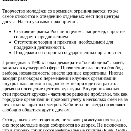
Творчество молодёжи со временем ограничивается; то же
самое относится к отведению отдельных мест под центры
досуга. На это указывает ряд причин:
Состояние рынка России в целом - например, спрос не
совпадает с предложением.
Отсутствие теории и практики, необходимой для
поддержки деятельности.
Поддержки со стороны государственных органов нет.
Пришедшая в 1990-х годах демократия "освободила" людей,
занятых в культурной сфере. Проявление гласности (свобода
выбора, независимость) внесло ценные коррективы. Иногда
заходят разговоры о перемещении клубных организаций
внутрь школ: детям и подросткам не приходится тратить
время на посещение центров культуры. Внутри школьных
стен проходят кружки - частичное решение проблемы, так как
городские организации проводят учёбу в несколько смен из-за
нехватки квадратных метров. Кабинеты не всегда позволяют
свободно общаться друг с другом.
Отсюда вытекает тенденция, не теряющая актуальности до
сих пор: молодые люди собираются во дворах. Не исключено,
что в городах собираются неформальные группы (Punk, Goth),