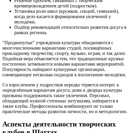
Решение проблем, связанных с творческим
времяпровождением детей (подростков).
Установка роли школ (кружков, секций, гимназий),
когда дело касается формирования увлечений у
молодёжи.
Подбор рекомендаций относительно развития досуга в
рамках региона.
"Продвинутые" учреждения культуры объединяются с
многочисленными вариантами студий, посвящённых
прикладному творчеству, спорту, музыке, играм, и так далее.
Подобная мера объясняется тем, что традиционные кружки
постепенно затмеваются новыми вариантами мероприятий.
Популярность набирают культурные организации,
совмещающие несколько подходов к воспитанию молодёжи.
Со взрослением у подростков нередко теряется интерес к
определённым вариантам досуга; дома и дворцы культуры
призваны поддерживать такие увлечения. Персонал,
обладающий нужной степенью энтузиазма, набирается в
такие клубы. Профессионалы комбинируют не только
практические методы развития личности, но и методологию.
Аспекты деятельности творческих
клубов в Шахтах