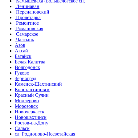
Камышеваха (Большелогское сп)
Ленинаван
Персиановский
Пролетарка
Ремонтное
Романовская
Самарское
Чалтырь
Азов
Аксай
Батайск
Белая Калитва
Волгодонск
Гуково
Зерноград
Каменск-Шахтинский
Константиновск
Красный Сулин
Миллерово
Морозовск
Новочеркасск
Новошахтинск
Ростов-на-Дону
Сальск
сл. Родионово-Несветайская