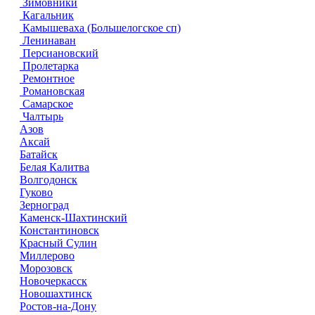
Зимовники
Кагальник
Камышеваха (Большелогское сп)
Ленинаван
Персиановский
Пролетарка
Ремонтное
Романовская
Самарское
Чалтырь
Азов
Аксай
Батайск
Белая Калитва
Волгодонск
Гуково
Зерноград
Каменск-Шахтинский
Константиновск
Красный Сулин
Миллерово
Морозовск
Новочеркасск
Новошахтинск
Ростов-на-Дону