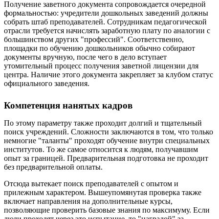
Получение заветного документа сопровождается очередной
формальностью: учредители дошкольных заведений должны
собрать штаб преподавателей. Сотрудникам педагогической
отрасли требуется начислять заработную плату по аналогии с
большинством других "профессий". Соответственно,
площадки по обучению дошкольников обычно собирают
документы вручную, после чего в дело вступает
утомительный процесс получения заветной лицензии для
центра. Наличие этого документа закрепляет за клубом статус
официального заведения.
Компетенция нанятых кадров
По этому параметру также проходит долгий и тщательный
поиск учреждений. Сложности заключаются в том, что только
немногие "таланты" проходят обучение внутри специальных
институтов. То же самое относится к людям, получавшим
опыт за границей. Предварительная подготовка не проходит
без предварительной оплаты.
Отсюда вытекает поиск преподавателей с опытом и
прилежным характером. Вышеупомянутая проверка также
включает направления на дополнительные курсы,
позволяющие проверить базовые знания по максимуму. Если
люди проходят через это испытание, то "наградой" за