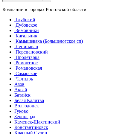
Компании в городах Ростовской области
Глубокий
Дубовское
Зимовники
Кагальник
Камышеваха (Большелогское сп)
Ленинаван
Персиановский
Пролетарка
Ремонтное
Романовская
Самарское
Чалтырь
Азов
Аксай
Батайск
Белая Калитва
Волгодонск
Гуково
Зерноград
Каменск-Шахтинский
Константиновск
Красный Сулин