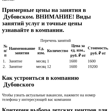
Примерные цены на занятия в
Дубовском. ВНИМАНИЕ! Виды
занятий услуг и точные цены
узнавайте в компании.
Перечень занятий
Цена за
№
Стоимость,
Наименование
Ед.
ед. изм.,
п/
Количество
занятия
изм.
руб. ₽ от
п
руб. ₽ от
1.
Занятие
месяц
1
1600
1600
2.
Занятие
месяц
12
1600
19200
Как устроиться в компанию
Дубовского
Чтобы узнать актуальные вакансии, нажмите на номер
телефона у интересующей вас компании
Критерии выбора детских центров для