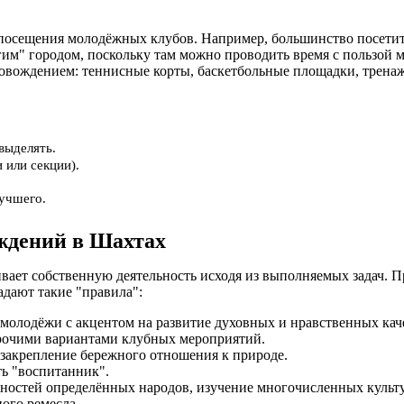
сещения молодёжных клубов. Например, большинство посетителе
гим" городом, поскольку там можно проводить время с пользой 
вождением: теннисные корты, баскетбольные площадки, тренажё
выделять.
 или секции).
лучшего.
ждений в Шахтах
ает собственную деятельность исходя из выполняемых задач. 
адают такие "правила":
 молодёжи с акцентом на развитие духовных и нравственных кач
прочими вариантами клубных мероприятий.
закрепление бережного отношения к природе.
ть "воспитанник".
нностей определённых народов, изучение многочисленных культ
ного ремесла.