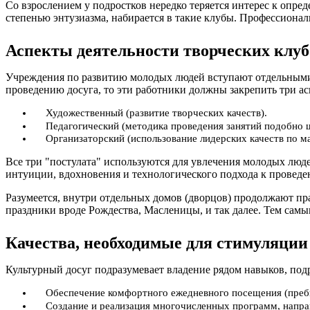
Со взрослением у подростков нередко теряется интерес к опр
степенью энтузиазма, набирается в такие клубы. Профессиона
Аспекты деятельности творческих клуб
Учреждения по развитию молодых людей вступают отдельными 
проведению досуга, то эти работники должны закрепить три ас
Художественный (развитие творческих качеств).
Педагогический (методика проведения занятий подобно 
Организаторский (использование лидерских качеств по м
Все три "постулата" используются для увлечения молодых люд
интуиции, вдохновения и технологического подхода к проведе
Разумеется, внутри отдельных домов (дворцов) продолжают п
праздники вроде Рождества, Масленицы, и так далее. Тем самы
Качества, необходимые для стимуляции
Культурный досуг подразумевает владение рядом навыков, по
Обеспечение комфортного ежедневного посещения (преб
Создание и реализация многочисленных программ, напра