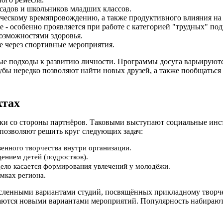
садов и школьников младших классов.
рческому времяпровождению, а также продуктивного влияния н
 - особенно проявляется при работе с категорией "трудных" под
озможностями здоровья.
е через спортивные мероприятия.
ые подходы к развитию личности. Программы досуга варьируются
бы нередко позволяют найти новых друзей, а также пообщаться с
хтах
ржки со стороны партнёров. Таковыми выступают социальные и
позволяют решить круг следующих задач:
енного творчества внутри организации.
ением детей (подростков).
 дело касается формирования увлечений у молодёжи.
мках региона.
енными вариантами студий, посвящённых прикладному творчеств
ваются новыми вариантами мероприятий. Популярность набирают