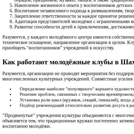
Накопление жизненного опыта у воспитанников детских 
Воспитание независимого подхода к размышлениям, тво
Закрепление ответственности за каждое принятое решение
Адаптация представителей молодёжи с ограниченными в
Развитие способности детей к приключениям, достижимо
Разумеется, у каждого молодёжного центра имеются собственн
техническое оснащение, направление организации в целом. Клу
приобщить "воспитанников" учреждений к искусству.
Как работают молодёжные клубы в Ша
Разумеется, организации не проводят мероприятия без подде
многочисленных культурных учреждений. Совместные усилия 
Определение наиболее "популярного" варианта художеств
Решение проблем, связанных с творческим времяпровожд
Установка роли школ (кружков, секций, гимназий), когда
Подбор рекомендаций относительно развития досуга в ра
"Продвинутые" учреждения культуры объединяются с многочисл
объясняется тем, что традиционные кружки постепенно затме
воспитанию молодёжи.