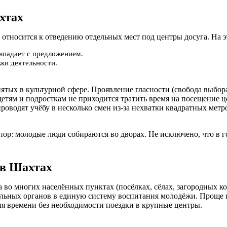
хтах
 относится к отведению отдельных мест под центры досуга. На э
овпадает с предложением.
ки деятельности.
ятых в культурной сфере. Проявление гласности (свобода выбор
етям и подросткам не приходится тратить время на посещение ц
роводят учёбу в несколько смен из-за нехватки квадратных метр
пор: молодые люди собираются во дворах. Не исключено, что в 
 в Шахтах
 во многих населённых пунктах (посёлках, сёлах, загородных к
ьных органов в единую систему воспитания молодёжи. Проще го
ия времени без необходимости поездки в крупные центры.