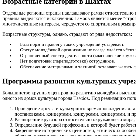
Возрастные категории в Шахтах
Отдельные регионы страны накладывают рамки относительно по
правила выделяются исключения: Тамбов является менее "стро
многочисленные интересы, чередуется со спортивным времяпро
Возрастные структуры, однако, страдают от ряда недостатков:
База норм и правил у таких учреждений устаревает.
Статус молодёжной организации не всегда удаётся чётко 
Ограниченный спектр деятельности (классические кружки
Нет подготовки (переподготовки) сотрудников.
Обеспечение материалами и техникой оставляет желать 
Программы развития культурных учре
Большинство крупных центров по развитию молодёжи выстраив
одного из домов культуры города Тамбов. Под реализацию поп
Проведение досуга и культурного времяпровождения для
постановками, концертами, конкурсами, концертами, и 
Расширение кругозора относительно окружающего мира, 
Определение будущей профессии, в которой будет работа
Закрепление исторических ценностей, этнических особе
обрядов, праздников, музыки, танцев, а также традицион