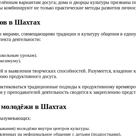
еделённым вариантам досуга; дома и дворцы культуры призваны
лы комбинируют не только практические методы развития личнос
ов в Шахтах
мирами, совмещающими традиции и культуру общения в единую 
пекта деятельности:
школьным урокам).
аксимуму).
ей и выявления творческих способностей. Разумеется, владение
нию продуктивного досуга.
рактиковаться традиционные подходы к продуктивному времяпр
м у преподавателей деятельность сводится к закреплению предст
 молодёжи в Шахтах
дразумевающих:
ывания) молодёжи внутри центров культуры.
вленных на неформальное общение с детьми (подростками).