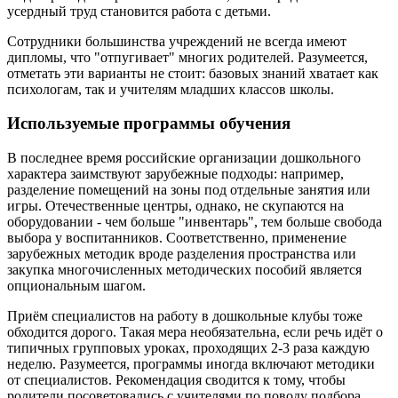
усердный труд становится работа с детьми.
Сотрудники большинства учреждений не всегда имеют
дипломы, что "отпугивает" многих родителей. Разумеется,
отметать эти варианты не стоит: базовых знаний хватает как
психологам, так и учителям младших классов школы.
Используемые программы обучения
В последнее время российские организации дошкольного
характера заимствуют зарубежные подходы: например,
разделение помещений на зоны под отдельные занятия или
игры. Отечественные центры, однако, не скупаются на
оборудовании - чем больше "инвентарь", тем больше свобода
выбора у воспитанников. Соответственно, применение
зарубежных методик вроде разделения пространства или
закупка многочисленных методических пособий является
опциональным шагом.
Приём специалистов на работу в дошкольные клубы тоже
обходится дорого. Такая мера необязательна, если речь идёт о
типичных групповых уроках, проходящих 2-3 раза каждую
неделю. Разумеется, программы иногда включают методики
от специалистов. Рекомендация сводится к тому, чтобы
родители посоветовались с учителями по поводу подбора