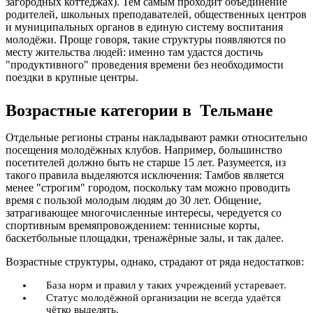
загородных коттеджах). Тем самым проходит объединение
родителей, школьных преподавателей, общественных центров
и муниципальных органов в единую систему воспитания
молодёжи. Проще говоря, такие структуры появляются по
месту жительства людей: именно там удастся достичь
"продуктивного" проведения времени без необходимости
поездки в крупные центры.
Возрастные категории в Тельмане
Отдельные регионы страны накладывают рамки относительно
посещения молодёжных клубов. Например, большинство
посетителей должно быть не старше 15 лет. Разумеется, из
такого правила выделяются исключения: Тамбов является
менее "строгим" городом, поскольку там можно проводить
время с пользой молодым людям до 30 лет. Общение,
затрагивающее многочисленные интересы, чередуется со
спортивным времяпровождением: теннисные корты,
баскетбольные площадки, тренажёрные залы, и так далее.
Возрастные структуры, однако, страдают от ряда недостатков:
База норм и правил у таких учреждений устаревает.
Статус молодёжной организации не всегда удаётся
чётко выделять.