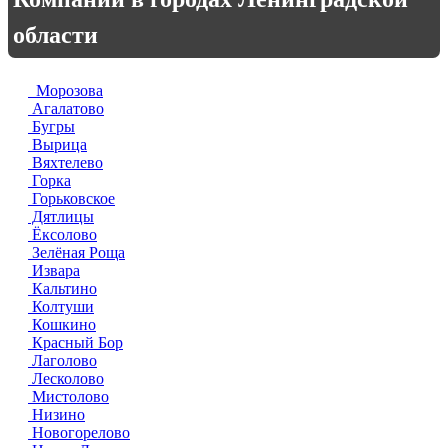
области
Морозова
Агалатово
Бугры
Вырица
Вяхтелево
Горка
Горьковское
Дятлицы
Ёксолово
Зелёная Роща
Извара
Кальтино
Колтуши
Кошкино
Красный Бор
Лаголово
Лесколово
Мистолово
Низино
Новогорелово