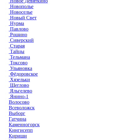
Новое Девяткино
Новополье
Новоселье
Новый Свет
Нурма
Павлово
Рощино
Сиверский
Старая
Тайцы
Тельмана
Токсово
Ульяновка
Фёдоровское
Хязельки
Щеглово
Яльгелево
Янино-1
Волосово
Всеволожск
Выборг
Гатчина
Каменногорск
Кингисепп
Кириши