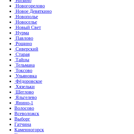
Низино
Новогорелово
Новое Девяткино
Новополье
Новоселье
Новый Свет
Нурма
Павлово
Рощино
Сиверский
Старая
Тайцы
Тельмана
Токсово
Ульяновка
Фёдоровское
Хязельки
Щеглово
Яльгелево
Янино-1
Волосово
Всеволожск
Выборг
Гатчина
Каменногорск