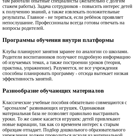
там работали опытные специалисты (желательно с долгим
стажем работы). Задача сотрудников - повысить интерес детей
к получению знаний, а также извлекать положительные
результаты. Главное - не теряться, если ребёнок проявляет
непослушание. Профессионалы всегда готовы отвечать на
вопросы родителей.
Программы обучения внутри платформы
Клубы планируют занятия заранее по аналогии со школами.
Родители воспитанников получают подробную информацию
об изучаемых темах, а также построении уроков (теория,
практика, упражнение). Разумеется, не все учреждения
способны планировать программу - отсюда вытекает низкая
эффективность занятий.
Разнообразие обучающих материалов
Классические учебные пособия обязательно совмещаются с
"арсеналом" развивающих игрушек. Одинаковая
материальная база не позволяет правильно выстраивать
уроки. То же самое касается игрушек: детей привлекают
новые вариации, так как со временем интерес к старым
образцам отпадает. Подбор дошкольного образовательного
учреждения должен проводиться исходя из материальной