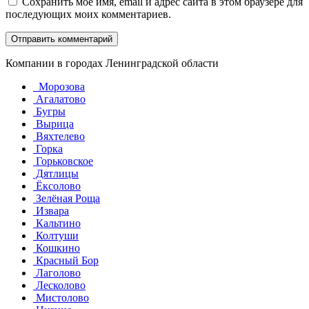
Сохранить моё имя, email и адрес сайта в этом браузере для
последующих моих комментариев.
Компании в городах Ленинградской области
Морозова
Агалатово
Бугры
Вырица
Вяхтелево
Горка
Горьковское
Дятлицы
Ёксолово
Зелёная Роща
Извара
Кальтино
Колтуши
Кошкино
Красный Бор
Лаголово
Лесколово
Мистолово