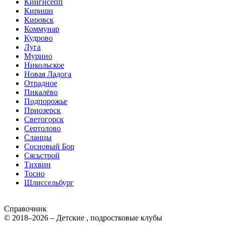
Кингисепп
Кириши
Кировск
Коммунар
Кудрово
Луга
Мурино
Никольское
Новая Ладога
Отрадное
Пикалёво
Подпорожье
Приозерск
Светогорск
Сертолово
Сланцы
Сосновый Бор
Сясьстрой
Тихвин
Тосно
Шлиссельбург
Справочник
© 2018–2026 – Детские , подростковые клубы